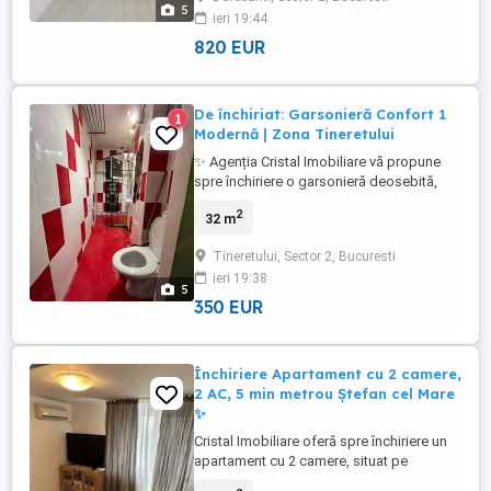
zonei Dorobanți – Beller. Locuința de
5
ieri 19:44
afaceri este poziționată la etajul 1 (imobil
dotat cu lift) și oferă ...
820 EUR
De închiriat: Garsonieră Confort 1
1
Modernă | Zona Tineretului
✨ Agenția Cristal Imobiliare vă propune
spre închiriere o garsonieră deosebită,
complet mobilată și utilată. Dacă vă doriți
2
32 m
o locuință într-o zonă centrală, dar
înconjurată de verdeață și excelent
Tineretului, Sector 2, Bucuresti
conectată la oraș, aceasta este opțiunea
ieri 19:38
ideală! ️ Proprietatea oferă un confort
5
sporit, fiind complet echipată ...
350 EUR
Închiriere Apartament cu 2 camere,
2 AC, 5 min metrou Ștefan cel Mare
✨
Cristal Imobiliare oferă spre închiriere un
apartament cu 2 camere, situat pe
Șoseaua Ștefan cel Mare nr. 17, într-o