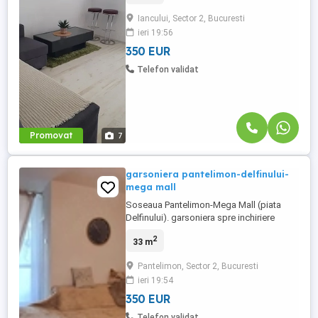
Iancului, Sector 2, Bucuresti
ieri 19:56
350 EUR
Telefon validat
Promovat
7
garsoniera pantelimon-delfinului-
mega mall
Soseaua Pantelimon-Mega Mall (piata
Delfinului). garsoniera spre inchiriere
situata la etajul 5
2
33 m
amenajata,mobilata,utilata,chocheta, unei
persoane serioase pe termen lung, Pentru
Pantelimon, Sector 2, Bucuresti
mai multe detalii va rog sa ma contactati
ieri 19:54
la nr de telefon din anunt.
350 EUR
Telefon validat