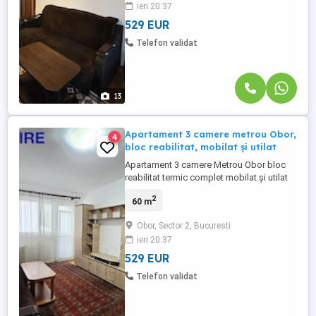
ieri 20:37
conectată, la doar câteva minute de stația
de metrou Iancului, ...
529 EUR
Telefon validat
13
Apartament 3 camere metrou Obor,
4
bloc reabilitat, mobilat și utilat
Apartament 3 camere Metrou Obor bloc
reabilitat termic complet mobilat și utilat
Ideal pentru o familie, un cuplu,
2
60 m
profesioniști sau persoane care își doresc
un apartament confortabil, complet
Obor, Sector 2, Bucuresti
echipat și amplasat într-o zonă excelent
ieri 20:37
conectată, la doar câteva minute de stația
de metrou Obor, cu ...
529 EUR
Telefon validat