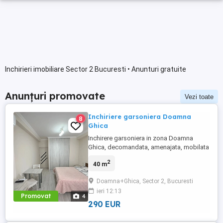
Inchirieri imobiliare Sector 2 Bucuresti • Anunturi gratuite
Anunțuri promovate
Vezi toate
Inchiriere garsoniera Doamna
8
Ghica
Inchirere garsoniera in zona Doamna
Ghica, decomandata, amenajata, mobilata
si utilata modern, centrala proprie, aer
2
40 m
conditionat. Etajul 2 8 Suprafata: 40mp
Doamna+Ghica, Sector 2, Bucuresti
ieri 12:13
Promovat
4
290 EUR