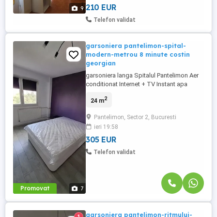
Bucuresti, ...
210 EUR
9
Telefon validat
garsoniera pantelimon-spital-
modern-metrou 8 minute costin
georgian
garsoniera langa Spitalul Pantelimon Aer
conditionat Internet + TV Instant apa
calda pentru eventualele intreruperi ale
2
24 m
retelei Gaze 2 lifturi Mijloace de transport
in comun aproape (stb la 2 minute si
Pantelimon, Sector 2, Bucuresti
metrou la 8 minute Nu dispune de loc de
ieri 19:58
parcare propriu Se inchiriaza si cu
contract ANAF doar cu ...
305 EUR
Telefon validat
Promovat
7
garsoniera pantelimon-ritmului-
1