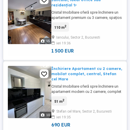
rezidențial ✨
Cristal Imobiliare oferă spre închiriere un
apartament premium cu 3 camere, spațios
și elegant, ideal pentru o familie, un expat,
2
110 m
manageri, profesioniști care lucrează
remote sau pentru activități de
Iancului, Sector 2, Bucuresti
reprezentare, consultanță ori sediu de
15
ieri 19:36
firmă. Proprietatea impresionează prin
suprafețele generoase, ...
1 500 EUR
Închiriere Apartament cu 2 camere,
mobilat complet, central, Stefan
cel Mare
Cristal Imobiliare oferă spre închiriere un
apartament modern cu 2 camere, complet
mobilat și utilat, situat pe Șoseaua Ștefan
2
51 m
cel Mare, într-o locație centrală excelentă.
Locuința este ideală pentru un cuplu, o
Stefan cel Mare, Sector 2, Bucuresti
persoană activă sau un expat în căutarea
10
ieri 19:35
unui cămin confortabil, elegant și bine
conectat ...
690 EUR