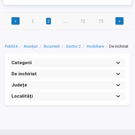
‹
›
1
2
…
72
73
Publi24
Anunțuri
Bucuresti
Sector 2
Imobiliare
De inchiriat
Categorii
De inchiriat
Județe
Localități