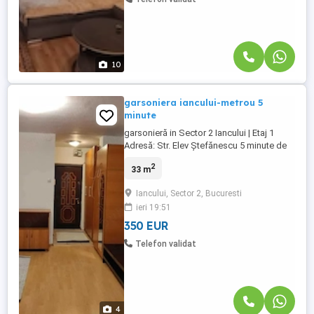
10
garsoniera iancului-metrou 5
minute
garsonieră in Sector 2 Iancului | Etaj 1
Adresă: Str. Elev Ștefănescu 5 minute de
stația de metrou Iancului Etaj: 1 | Orientare
2
33 m
nord Complet mobilată și utilată
Călduroasă iarna, răcoroasă vara. . Zonă
Iancului, Sector 2, Bucuresti
liniștită, aproape de magazine și mijloace
ieri 19:51
de transport Contract înregistrat ANAF
350 EUR
Telefon validat
4