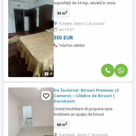
suprafață de 34 mp, situată în zona
Șoseaua Fundeni, la aproximativ 600 m de
2
34 m
Spitalul Fundeni, Institutul C.C. Iliescu și
Institutul Oncologic București (IOB).
Fundeni, Sector 2, Bucuresti
Garsoniera este amplasată la etajul 1 al
ieri 19:51
unui imobil construit în anul 2008, prevăzut
cu lift, sistem ...
350 EUR
Telefon validat
8
De Închiriat: Birouri Premium (3
Camere) – Clădire de Birouri |
Dorobanti
Cristal Imobiliare vă propune spre
închiriere un spațiu de birouri
reprezentativ, luminos și excelent
2
68 m
structurat, situat într-o clădire dedicată
exclusiv activităților de birou, chiar în inima
Dorobanti, Sector 2, Bucuresti