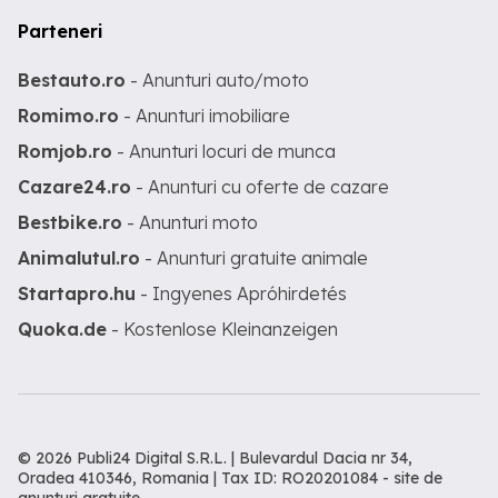
Parteneri
Bestauto.ro
- Anunturi auto/moto
Romimo.ro
- Anunturi imobiliare
Romjob.ro
- Anunturi locuri de munca
Cazare24.ro
- Anunturi cu oferte de cazare
Bestbike.ro
- Anunturi moto
Animalutul.ro
- Anunturi gratuite animale
Startapro.hu
- Ingyenes Apróhirdetés
Quoka.de
- Kostenlose Kleinanzeigen
© 2026 Publi24 Digital S.R.L. | Bulevardul Dacia nr 34,
Oradea 410346, Romania | Tax ID: RO20201084 -
site de