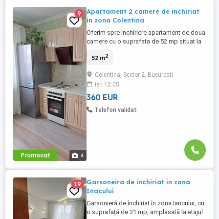
Apartament 2 camere de inchiriat
9
in zona Colentina
Oferim spre inchiriere apartament de doua
camere cu o suprafata de 52 mp situat la
etajul 4 complet mobilat si utilat in zona
2
52 m
Colentina str Vasile Bacila ,imobilul este
disponibil cu mutare imediata .
Colentina, Sector 2, Bucuresti
ieri 12:05
360 EUR
Telefon validat
Promovat
4
Garsoneira de inchiriat in zona
19
Inacului
Garsonieră de închiriat în zona Iancului, cu
o suprafață de 31 mp, amplasată la etajul