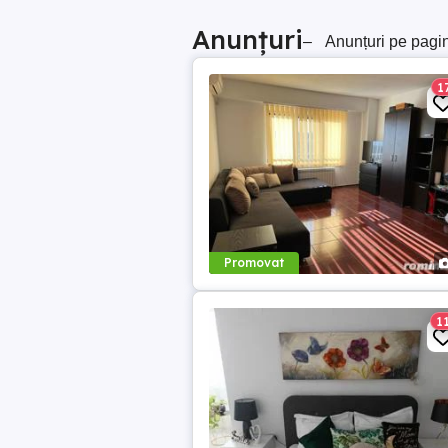
Anunțuri
–
Anunțuri pe pagi
1
Promovat
1