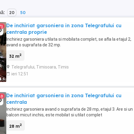
nă:
20
50
De inchiriat garsoniera in zona Telegrafului cu
71
centrala proprie
Inchiriez garsoniera utilata si mobilata complet, se afla la etajul 2,
avand o suprafata de 32 mp.
2
32 m
Telegrafului, Timisoara, Timis
ieri 12:51
4
De inchiriat garsoniera in zona Telegrafului cu
10
centrala
Inchiriez garsoniera avand o suprafata de 28 mp, etajul 3. Are si un
balcon micut inchis, este mobilat si utilat complet
2
28 m