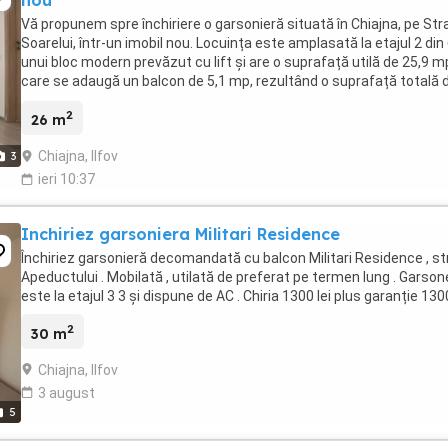
Vă propunem spre închiriere o garsonieră situată în Chiajna, pe Str
Soarelui, într-un imobil nou. Locuința este amplasată la etajul 2 din 
unui bloc modern prevăzut cu lift și are o suprafață utilă de 25,9 mp
care se adaugă un balcon de 5,1 mp, rezultând o suprafață totală 
mp. **Compartimentare:** * ...
2
26 m
Chiajna, Ilfov
3
ieri 10:37
Inchiriez garsoniera Militari Residence
Închiriez garsonieră decomandată cu balcon Militari Residence , s
Apeductului . Mobilată , utilată de preferat pe termen lung . Garson
este la etajul 3 3 și dispune de AC . Chiria 1300 lei plus garanție 1300
2
30 m
Chiajna, Ilfov
3 august
5