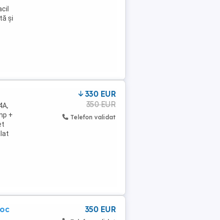
cil
tă și
330 EUR
350 EUR
4A,
 mp +
Telefon validat
et
lat
loc
350 EUR