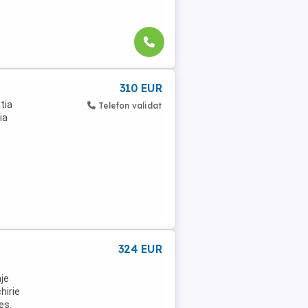
310 EUR
tia
Telefon validat
ia
324 EUR
aje
hirie
eș.