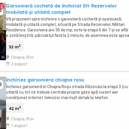
Garsonieră cochetă de închiriat Str Rezervelor
2
mobilată și utilată complet
Vă propunem spre inchirere o garsonieră cochetă și spațioasă,
mobilată și utilată complet, situată pe Strada Rezervelor, Militari
Residence. Garsoniera are 30 de mp, este la etajul 6 din 7 și se află 
o zonă liniștită, părculețul fiind la 2 minute, de asemnea este apro
de Militari Shopping Center, ...
2
32 m
Chiajna, Ilfov
11
2 august
închiriez garsoniera chiajna rosu
Închiriez garsonieră în Chiajna Roșu strada Răzorului la etajul 3 (cu l
utilată cu tot ce trebuie centrala proprie gaze apă curent aer
condiționat internet televizor mai mult detalii la telefon.
2
42 m
Chiajna, Ilfov
1 august