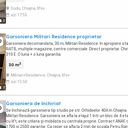
Dudu, Chiajna, Ilfov
azi 17:55
3
Garsoniera Militari Residence proprietar
Garsoniera decomandata, 30 m, Militari Residence. In apropiere sta
RATB, multiple magazine, centre comerciale. Direct proprietar. Chir
310 E. O luna + o luna garantia.
2
30 m
Militari+Residence, Chiajna, Ilfov
azi 15:50
7
Garsoniera de închiriat
Se închiriază garsoniera tip studio pe str. Orhideelor 40A în Chiajna
Militari Residence. Garsoniera se afla la etajul 1 într un bloc de 4 et
cu lift, este utilata și mobilata cu centrala proprie. Contract ANAF, c
1700 și 2500 garanție. Ca reper se afla la 2 min de școala Petru Rar