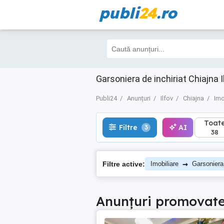
publi
24
.ro
Toate
Filtre
AI
3
38
Garsoniera de inchiriat Chiajna Il
Publi24
Anunțuri
Ilfov
Chiajna
Imo
Toat
Filtre
AI
3
38
→
Filtre active:
Imobiliare
Garsoniera
Anunțuri promovat