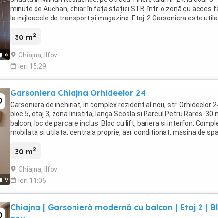
minute de Auchan, chiar în fața stației STB, într-o zonă cu acces fa
la mijloacele de transport și magazine. Etaj: 2 Garsoniera este utila
echipată ...
2
30 m
Chiajna, Ilfov
6
ieri 15:29
Garsoniera Chiajna Orhideelor 24
Garsoniera de inchiriat, in complex rezidential nou, str. Orhideelor 2
bloc 5, etaj 3, zona linistita, langa Scoala si Parcul Petru Rares. 30
balcon, loc de parcare inclus. Bloc cu lift, bariera si interfon. Compl
mobilata si utilata: centrala proprie, aer conditionat, masina de spa
+ uscator, ...
2
30 m
Chiajna, Ilfov
9
ieri 11:05
Chiajna | Garsonieră modernă cu balcon | Etaj 2 | B
nou