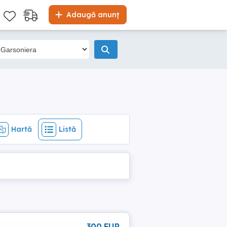
Hartă
Listă
Adaugă anunț
Hartă
Listă
300 EUR