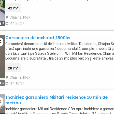
2
42 m
Chiajna, Ilfov
ieri 23:27
5
Garsoniera de inchiriat,1500lei
Garsonieră decomandată de închiriat, Militari Residence, Chiajna S
oferă spre închiriere garsonieră decomandată, complet mobilată ș
utilată, situată pe Strada Stelelor nr. 9, în Militari Residence, Chiajn
Locuința are o suprafață utilă de 29 mp plus balcon și este ampla
la etajul 4 din 5 al ...
2
28 m
Chiajna, Ilfov
5
ieri 16:51
Inchiriez garsoniera Militari residence 10 min de
metrou
Închiriez garsonieră Militari Residence Ofer spre închiriere o garso
situată în Militari Residence, pe Strada Tineretului nr. 24, la doar 5