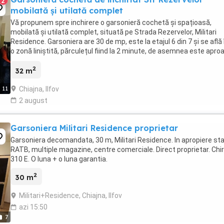
2
mobilată și utilată complet
Vă propunem spre inchirere o garsonieră cochetă și spațioasă,
mobilată și utilată complet, situată pe Strada Rezervelor, Militari
Residence. Garsoniera are 30 de mp, este la etajul 6 din 7 și se află 
o zonă liniștită, părculețul fiind la 2 minute, de asemnea este apro
de Militari Shopping Center, ...
2
32 m
Chiajna, Ilfov
11
2 august
Garsoniera Militari Residence proprietar
Garsoniera decomandata, 30 m, Militari Residence. In apropiere sta
RATB, multiple magazine, centre comerciale. Direct proprietar. Chir
310 E. O luna + o luna garantia.
2
30 m
Militari+Residence, Chiajna, Ilfov
azi 15:50
7