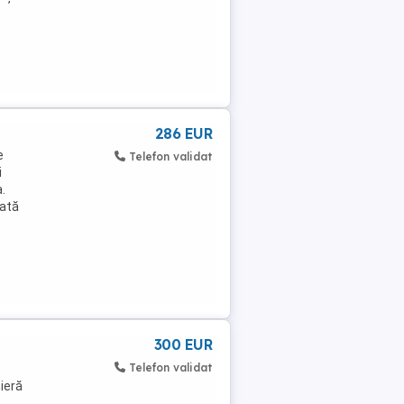
286 EUR
e
Telefon validat
i
a.
sată
300 EUR
Telefon validat
nieră