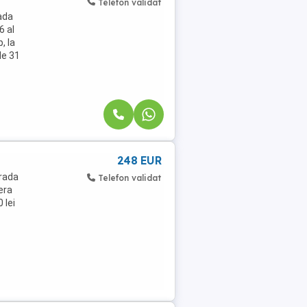
Telefon validat
ada
6 al
, la
de 31
248 EUR
trada
Telefon validat
era
 lei