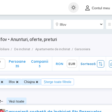
Persoane
Companii
RON
EUR
Sortează
Contul meu
35
3
fov • Anunturi, oferte, preturi
biliare
De inchiriat
Apartamente de inchiriat
Garsoniera
e
Persoane
Companii
RON
EUR
Sortează
35
3
Ilfov
Chiajna
Șterge toate filtrele
e
–
Vezi toate
Garsonieră cochetă de închiriat Str Rezervelor