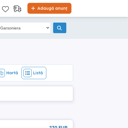
Hartă
Listă
Adaugă anunț
Hartă
Listă
270 EUR