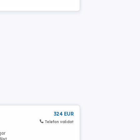
324 EUR
Telefon validat
șor
ălat