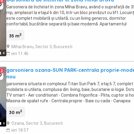
16
Garsoniera de închiriat în zona Mihai Bravu, având o suprafață de 3
mp, amplasat la etajul 6 din 10, într-un bloc prevăzut cu lift. Locuin
este complet mobilată și utilată, cu un living generos, dormitor
confortabil, bucătărie separată și baie modernă. Apartamentul
beneficiază de lumină naturală ...
2
35 m
Mihai Bravu, Sector 3, Bucuresti
4
ieri 11:46
garsoniera ozana-SUN PARK-centrala proprie-mod
2
nou
garsoniera situata in complexul Titan Sun Park 7, etaj 6 7, complet
mobilata si utilata, complusa din: living, baie, bucatarie si logie. Dotar
TV smart - Aer conditionat - Combina frigorifica - Plita, cuptor si ho
Masina de spalat rufe - Centrala proprie - Baie cu cada - Canapea
extensibila Complexul ...
2
30 m
Ozana, Sector 3, Bucuresti
6
ieri 18:57