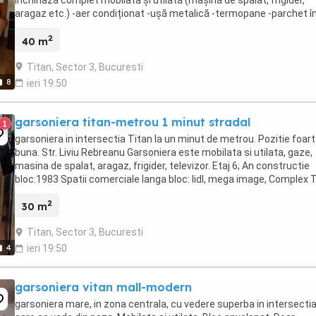
aragaz etc.) -aer condiționat -ușă metalică -termopane -parchet î
living, gresie în ...
2
40 m
Titan, Sector 3, Bucuresti
8
ieri 19:50
garsoniera titan-metrou 1 minut stradal
1
garsoniera in intersectia Titan la un minut de metrou. Pozitie foar
buna. Str. Liviu Rebreanu Garsoniera este mobilata si utilata, gaze,
masina de spalat, aragaz, frigider, televizor. Etaj 6; An constructie
bloc:1983 Spatii comerciale langa bloc: lidl, mega image, Complex 
si altele.
2
30 m
Titan, Sector 3, Bucuresti
4
ieri 19:50
garsoniera vitan mall-modern
garsoniera mare, in zona centrala, cu vedere superba in intersecti