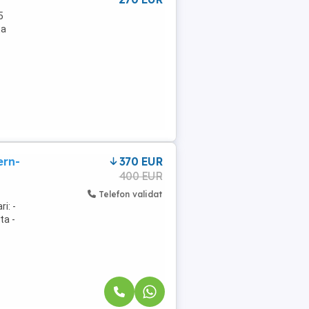
5
ța
ern-
370 EUR
400 EUR
Telefon validat
i: -
ta -