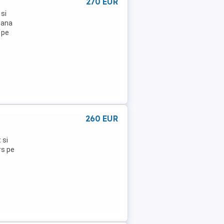
270 EUR
 si
oana
 pe
260 EUR
e
 si
rs pe