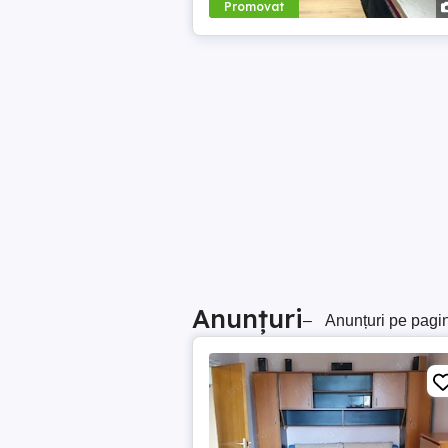
Promovat
Anunțuri
–
Anunțuri pe pagi