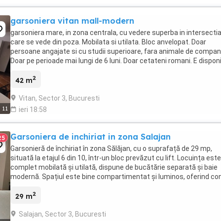
garsoniera vitan mall-modern
garsoniera mare, in zona centrala, cu vedere superba in intersecti
care se vede din poza. Mobilata si utilata. Bloc anvelopat. Doar
persoane angajate si cu studii superioare, fara animale de compan
Doar pe perioade mai lungi de 6 luni. Doar cetateni romani. E disponi
de pe 15 august.
2
42 m
Vitan, Sector 3, Bucuresti
11
ieri 18:58
Garsoniera de inchiriat in zona Salajan
25
Garsonieră de închiriat în zona Sălăjan, cu o suprafață de 29 mp,
situată la etajul 6 din 10, într-un bloc prevăzut cu lift. Locuința este
complet mobilată și utilată, dispune de bucătărie separată și baie
modernă. Spațiul este bine compartimentat și luminos, oferind co
pentru o persoană sau ...
2
29 m
Salajan, Sector 3, Bucuresti