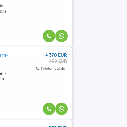
ie.
bila
ern-
370 EUR
400 EUR
Telefon validat
i: -
ta -