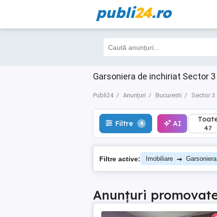
publi
24
.ro
Toate
Filtre
AI
4
47
Garsoniera de inchiriat Sector 3 
Publi24
Anunțuri
Bucuresti
Sector 3
Toat
Filtre
AI
4
47
→
Filtre active:
Imobiliare
Garsoniera
Anunțuri promovat