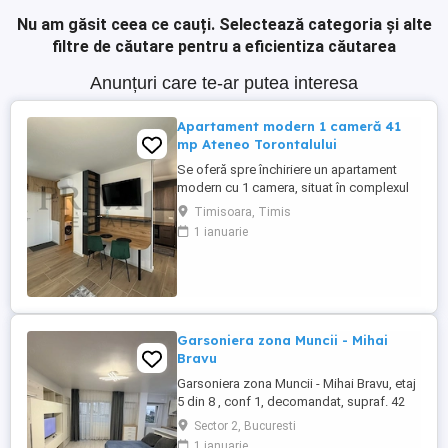
Nu am găsit ceea ce cauți.
Selectează categoria și alte
filtre de căutare pentru a eficientiza căutarea
Anunțuri care te-ar putea interesa
Apartament modern 1 cameră 41
mp Ateneo Torontalului
Se oferă spre închiriere un apartament
modern cu 1 camera, situat în complexul
rezidențial Ateneo Torontalului, una dintre
Timisoara, Timis
cele mai apreciate zone rezidențiale din
1 ianuarie
nordul Timișoarei. Amplasat la etajul 2 din
9, apartamentul beneficiază de o
compartimentare practică, finisaje
moderne și acces rapid către ...
Garsoniera zona Muncii - Mihai
Bravu
Garsoniera zona Muncii - Mihai Bravu, etaj
5 din 8 , conf 1, decomandat, supraf. 42
mp. an constr. 1984, bloc anvelopat,
Sector 2, Bucuresti
garsoniera este complet renovata cu
1 ianuarie