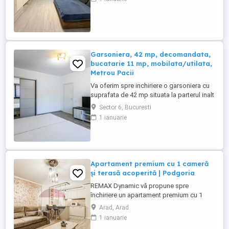
instalatii electrice si sanitare schimbate,
gresie, faianta, termopan, parchet,
mobilata si utilata (buatarie open space,
utilata, mobilata, masina ...
Garsoniera, 42 mp, decomandata,
bucatarie 11 mp, mobilata/utilata,
Metrou Pacii
Va oferim spre inchiriere o garsoniera cu
suprafata de 42 mp situata la parterul inalt
al unui bloc construit in anul 2023,
Sector 6, Bucuresti
Bucătăria este închisă, baia este
1 ianuarie
prevazuta cu geam, dispune de centrala
proprie iar contorizarile sunt individuale.
Proprietatea este situata langa Kaufland si
Lidl Militari, ...
Apartament premium cu 1 cameră
și terasă acoperită | Podgoria
REMAX Dynamic vă propune spre
închiriere un apartament premium cu 1
cameră, situat în cartierul Podgoria, una
Arad, Arad
dintre cele mai apreciate zone din Arad.
1 ianuarie
Apartamentul impresionează prin designul