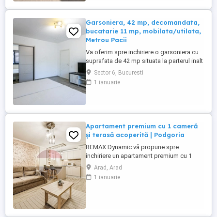
utilata, mobilata, masina ...
Garsoniera, 42 mp, decomandata,
bucatarie 11 mp, mobilata/utilata,
Metrou Pacii
Va oferim spre inchiriere o garsoniera cu
suprafata de 42 mp situata la parterul inalt
al unui bloc construit in anul 2023,
Sector 6, Bucuresti
Bucătăria este închisă, baia este
1 ianuarie
prevazuta cu geam, dispune de centrala
proprie iar contorizarile sunt individuale.
Proprietatea este situata langa Kaufland si
Lidl Militari, ...
Apartament premium cu 1 cameră
și terasă acoperită | Podgoria
REMAX Dynamic vă propune spre
închiriere un apartament premium cu 1
cameră, situat în cartierul Podgoria, una
Arad, Arad
dintre cele mai apreciate zone din Arad.
1 ianuarie
Apartamentul impresionează prin designul
modern, finisajele de calitate și
compartimentarea eficientă, fiind alegerea
ideală pentru o persoană sau un ...