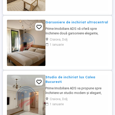
modern, finisajele de calitate și
compartimentarea eficientă, fiind alegerea
ideală pentru o persoană sau un ...
Garsoniere de inchiriat ultracentral
Prime Imobiliare ADS vă oferă spre
închiriere două garsoniere elegante,
situate ultracentral, pe strada Ștefan cel
Craiova, Dolj
Mare, la parter, într-o zonă cu vad pietonal
1 ianuarie
intens și vizibilitate excelentă din stradă –
locația ideală pentru dezvoltarea unui
business. Spațiile beneficiază de: * acces
facil * locuri ...
Studio de inchiriat lux Calea
Bucuresti
Prime Imobiliare ADS va propune spre
închiriere un studio modern și elegant,
situat pe Calea București, la etajul 5 al unui
Craiova, Dolj
bloc bine întreținut. Acest spațiu este ideal
1 ianuarie
pentru persoanele care doresc confort,
stil și acces rapid la toate facilitățile