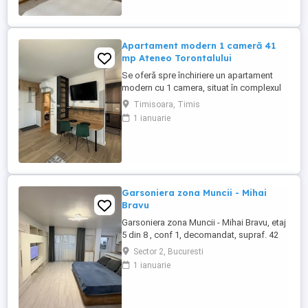
urbane. Dispune si de terasa care ofera o
priveliste ...
Apartament modern 1 cameră 41
mp Ateneo Torontalului
Se oferă spre închiriere un apartament
modern cu 1 camera, situat în complexul
rezidențial Ateneo Torontalului, una dintre
Timisoara, Timis
cele mai apreciate zone rezidențiale din
1 ianuarie
nordul Timișoarei. Amplasat la etajul 2 din
9, apartamentul beneficiază de o
compartimentare practică, finisaje
moderne și acces rapid către ...
Garsoniera zona Muncii - Mihai
Bravu
Garsoniera zona Muncii - Mihai Bravu, etaj
5 din 8 , conf 1, decomandat, supraf. 42
mp. an constr. 1984, bloc anvelopat,
Sector 2, Bucuresti
garsoniera este complet renovata cu
1 ianuarie
instalatii electrice si sanitare schimbate,
gresie, faianta, termopan, parchet,
mobilata si utilata (buatarie open space,