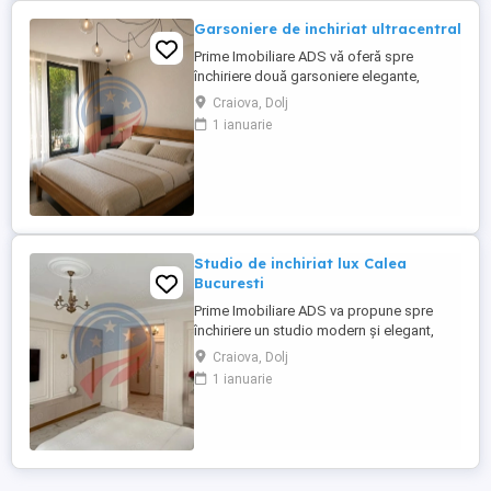
Garsoniere de inchiriat ultracentral
Prime Imobiliare ADS vă oferă spre
închiriere două garsoniere elegante,
situate ultracentral, pe strada Ștefan cel
Craiova, Dolj
Mare, la parter, într-o zonă cu vad pietonal
1 ianuarie
intens și vizibilitate excelentă din stradă –
locația ideală pentru dezvoltarea unui
business. Spațiile beneficiază de: * acces
facil * locuri ...
Studio de inchiriat lux Calea
Bucuresti
Prime Imobiliare ADS va propune spre
închiriere un studio modern și elegant,
situat pe Calea București, la etajul 5 al unui
Craiova, Dolj
bloc bine întreținut. Acest spațiu este ideal
1 ianuarie
pentru persoanele care doresc confort,
stil și acces rapid la toate facilitățile
urbane. Dispune si de terasa care ofera o
priveliste ...