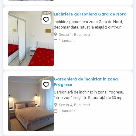
Inchriere garsoniera Gara de Nord
Inchiriez garsoniera zona Gara de Nord,
decomandata, situat la etajul 2 dintr-un
bloc de 5 etaje. Garsoniera este complet
Sector 1, Bucuresti
mobilata si utilata si are o suprafata utila
1 ianuarie
de 25 mp.
Garsonieră de închiriat în zona
Progresu
Garsonieră de închiriat în zona Progresu,
într-o zonă liniștită. Suprafață de 33 mp
,etaj 4 . Este mobilată și utilată, potrivită
Sector 4, Bucuresti
pentru cineva care caută un spațiu
1 ianuarie
accesibil. Aproape de Șoseaua Giurgiului
și mijloace de transport