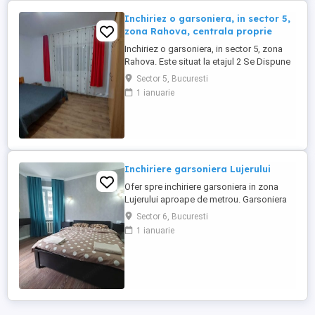
Inchiriez o garsoniera, in sector 5,
zona Rahova, centrala proprie
Inchiriez o garsoniera, in sector 5, zona
Rahova. Este situat la etajul 2 Se Dispune
de centrala proprie .Garsoniera dispune
Sector 5, Bucuresti
de 36mp utili, disponibila imediat
1 ianuarie
Inchiriere garsoniera Lujerului
Ofer spre inchiriere garsoniera in zona
Lujerului aproape de metrou. Garsoniera
este situata la 5 minute de metrou , are o
Sector 6, Bucuresti
suprafata de 40mp,etaj 2. In zona se
1 ianuarie
regasesc spatii comerciale si acces la
transport in comun.