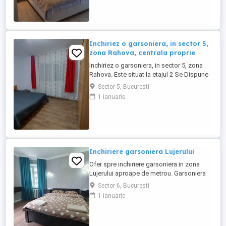
și mijloace de transport
Inchiriez o garsoniera, in sector 5,
zona Rahova, centrala proprie
Inchiriez o garsoniera, in sector 5, zona
Rahova. Este situat la etajul 2 Se Dispune
de centrala proprie .Garsoniera dispune
Sector 5, Bucuresti
de 36mp utili, disponibila imediat
1 ianuarie
Inchiriere garsoniera Lujerului
Ofer spre inchiriere garsoniera in zona
Lujerului aproape de metrou. Garsoniera
este situata la 5 minute de metrou , are o
Sector 6, Bucuresti
suprafata de 40mp,etaj 2. In zona se
1 ianuarie
regasesc spatii comerciale si acces la
transport in comun.