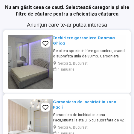
Nu am găsit ceea ce cauți.
Selectează categoria și alte
filtre de căutare pentru a eficientiza căutarea
Anunțuri care te-ar putea interesa
Inchiriere garsoniera Doamna
Ghica
Se ofera spre inchiriere garsoniera, avand
o suprafata utila de 38 mp. Garsoniera
este situata la etajul 3, pozitionat in zona
Sector 2, Bucuresti
Doamna Ghica. Garsoniera este perfecta
1 ianuarie
pentru o persoana sau un cuplu. Se
accepta animale de companie!
Garsoniera de inchiriat in zona
Pacii
Garsoniera de inchiriat in zona
Pacii,situata la etajul 5,cu suprafata de 42
mp,locuinta simpla si functionala.Aproape
Sector 6, Bucuresti
de metrou Pacii,magazine si Militari
1 ianuarie