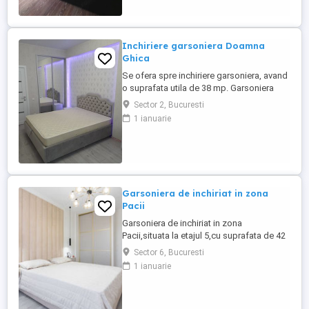
Inchiriere garsoniera Doamna
Ghica
Se ofera spre inchiriere garsoniera, avand
o suprafata utila de 38 mp. Garsoniera
este situata la etajul 3, pozitionat in zona
Sector 2, Bucuresti
Doamna Ghica. Garsoniera este perfecta
1 ianuarie
pentru o persoana sau un cuplu. Se
accepta animale de companie!
Garsoniera de inchiriat in zona
Pacii
Garsoniera de inchiriat in zona
Pacii,situata la etajul 5,cu suprafata de 42
mp,locuinta simpla si functionala.Aproape
Sector 6, Bucuresti
de metrou Pacii,magazine si Militari
1 ianuarie
Shopping. Sunati pentru detalii.