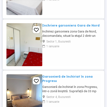
Shopping. Sunati pentru detalii.
Inchriere garsoniera Gara de Nord
Inchiriez garsoniera zona Gara de Nord,
decomandata, situat la etajul 2 dintr-un
bloc de 5 etaje. Garsoniera este complet
Sector 1, Bucuresti
mobilata si utilata si are o suprafata utila
1 ianuarie
de 25 mp.
Garsonieră de închiriat în zona
Progresu
Garsonieră de închiriat în zona Progresu,
într-o zonă liniștită. Suprafață de 33 mp
,etaj 4 . Este mobilată și utilată, potrivită
Sector 4, Bucuresti
pentru cineva care caută un spațiu
1 ianuarie
accesibil. Aproape de Șoseaua Giurgiului