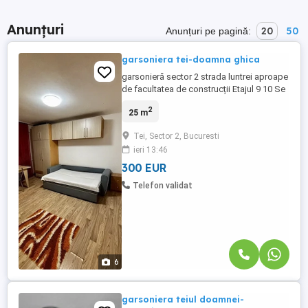
Anunțuri
20
50
Anunțuri pe pagină:
garsoniera tei-doamna ghica
garsonieră sector 2 strada luntrei aproape
de facultatea de construcții Etajul 9 10 Se
închiriază ca în imagini
2
25 m
Tei, Sector 2, Bucuresti
ieri 13:46
300 EUR
Telefon validat
6
garsoniera teiul doamnei-