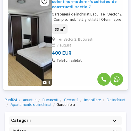
colentina-modern-facultatea de
constructii-sectia 7
Garsonieră de închiriat Lacul Tei, Sector 2
| Complet mobilată și utilată | Oferim spre
închiriere o garsonieră confortabilă,
2
33 m
situată în zona Lacul Tei, Sector 2, într-un
cartier liniștit, sigur, curat și cu multe spații
Tei, Sector 2, Bucuresti
verzi, ideal pentru o persoană sau un
7 august
cuplu. Locuința este complet mobilată ...
400 EUR
Telefon validat
8
Publi24
Anunțuri
Bucuresti
Sector 2
Imobiliare
De inchiriat
Apartamente de inchiriat
Garsoniera
Categorii