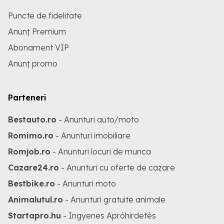
Puncte de fidelitate
Anunț Premium
Abonament VIP
Anunț promo
Parteneri
Bestauto.ro
- Anunturi auto/moto
Romimo.ro
- Anunturi imobiliare
Romjob.ro
- Anunturi locuri de munca
Cazare24.ro
- Anunturi cu oferte de cazare
Bestbike.ro
- Anunturi moto
Animalutul.ro
- Anunturi gratuite animale
Startapro.hu
- Ingyenes Apróhirdetés