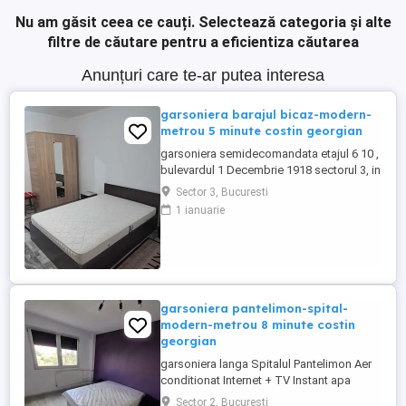
Nu am găsit ceea ce cauți.
Selectează categoria și alte
filtre de căutare pentru a eficientiza căutarea
Anunțuri care te-ar putea interesa
garsoniera barajul bicaz-modern-
metrou 5 minute costin georgian
garsoniera semidecomandata etajul 6 10 ,
bulevardul 1 Decembrie 1918 sectorul 3, in
apropiere de statia de metrou Costin
Sector 3, Bucuresti
Georgian, mobilat si utilat
1 ianuarie
garsoniera pantelimon-spital-
modern-metrou 8 minute costin
georgian
garsoniera langa Spitalul Pantelimon Aer
conditionat Internet + TV Instant apa
calda pentru eventualele intreruperi ale
Sector 2, Bucuresti