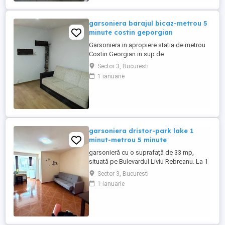
parcare propriu Se inchiriaza si cu
contract ANAF doar cu ...
garsoniera barajul bicaz-metrou 5
minute costin geporgian
Garsoniera in apropiere statia de metrou
Costin Georgian in sup.de
30,mobilata,aragaz,frigider,aer
Sector 3, Bucuresti
condiționat,TV,masina de spalat in
1 ianuarie
apropiere metrou,stații de tramvai si
troleibuz,parcurii,magazine Se solicita
adev.salariat,o luna chirie si echivalent 2
luni garanție
garsoniera dristor-park lake 1
minut-metrou 5 minute
garsonieră cu o suprafață de 33 mp,
situată pe Bulevardul Liviu Rebreanu. La 1
minut mers pe jos până la ParkLake
Sector 3, Bucuresti
Shopping Center și intrarea în Parcul IOR
1 ianuarie
(Titan) si 2 minute până la intersecția cu
Bulevardul Camil Ressu Râmnicu Sărat. La
5 minute mers pe jos până la stația de
Metrou Dristor, 4 ...