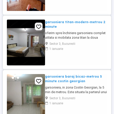
Bulevardul Camil Ressu Râmnicu Sărat. La
5 minute mers pe jos până la stația de
Metrou Dristor, 4 ...
garsoniera titan-modern-metrou 2
minute
oferim spre închiriere garsoniera complet
utilata si mobilata zona titan la doua
minute de metrou
Sector 3, Bucuresti
1 ianuarie
garsoniera baraj bicaz-metrou 5
minute costin georgian
garsoniera, in zona Costin Georgian, la 5
min de metrou. Este situata la parterul unui
bloc cu 10 etaje. Sunt locuri de parcare
Sector 3, Bucuresti
disponibile.
1 ianuarie