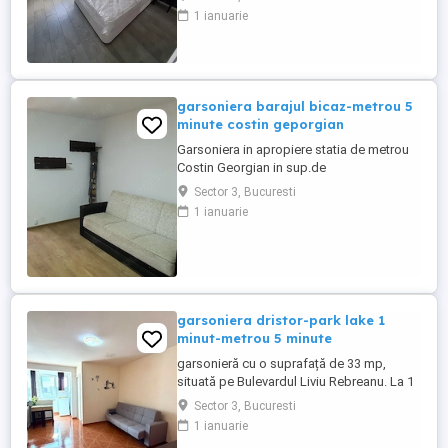
retelei Gaze 2 lifturi Mijloace de transport
1 ianuarie
in comun aproape (stb la 2 minute si
metrou la 8 minute Nu dispune de loc de
parcare propriu Se inchiriaza si cu
contract ANAF doar cu ...
garsoniera barajul bicaz-metrou 5
minute costin geporgian
Garsoniera in apropiere statia de metrou
Costin Georgian in sup.de
30,mobilata,aragaz,frigider,aer
Sector 3, Bucuresti
condiționat,TV,masina de spalat in
1 ianuarie
apropiere metrou,stații de tramvai si
troleibuz,parcurii,magazine Se solicita
adev.salariat,o luna chirie si echivalent 2
luni garanție
garsoniera dristor-park lake 1
minut-metrou 5 minute
garsonieră cu o suprafață de 33 mp,
situată pe Bulevardul Liviu Rebreanu. La 1
minut mers pe jos până la ParkLake
Sector 3, Bucuresti
Shopping Center și intrarea în Parcul IOR
1 ianuarie
(Titan) si 2 minute până la intersecția cu