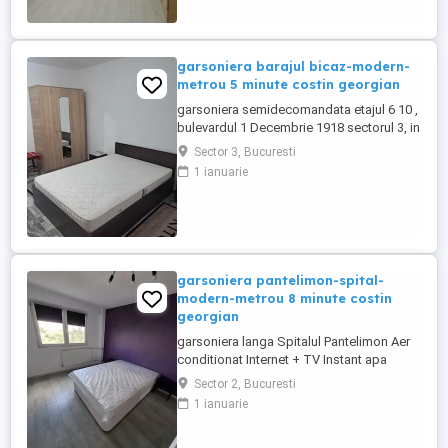
garsoniera barajul bicaz-modern-
metrou 5 minute costin georgian
garsoniera semidecomandata etajul 6 10 ,
bulevardul 1 Decembrie 1918 sectorul 3, in
apropiere de statia de metrou Costin
Sector 3, Bucuresti
Georgian, mobilat si utilat
1 ianuarie
garsoniera pantelimon-spital-
modern-metrou 8 minute costin
georgian
garsoniera langa Spitalul Pantelimon Aer
conditionat Internet + TV Instant apa
calda pentru eventualele intreruperi ale
Sector 2, Bucuresti
retelei Gaze 2 lifturi Mijloace de transport
1 ianuarie
in comun aproape (stb la 2 minute si
metrou la 8 minute Nu dispune de loc de