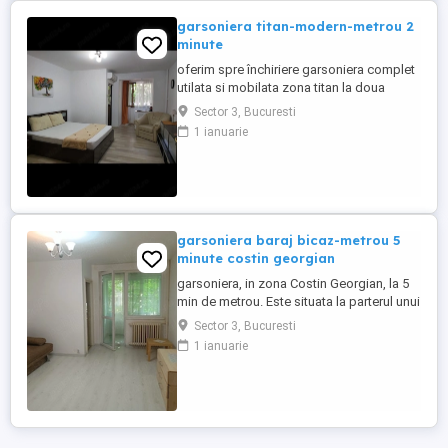
garsoniera titan-modern-metrou 2
minute
oferim spre închiriere garsoniera complet
utilata si mobilata zona titan la doua
minute de metrou
Sector 3, Bucuresti
1 ianuarie
garsoniera baraj bicaz-metrou 5
minute costin georgian
garsoniera, in zona Costin Georgian, la 5
min de metrou. Este situata la parterul unui
bloc cu 10 etaje. Sunt locuri de parcare
Sector 3, Bucuresti
disponibile.
1 ianuarie