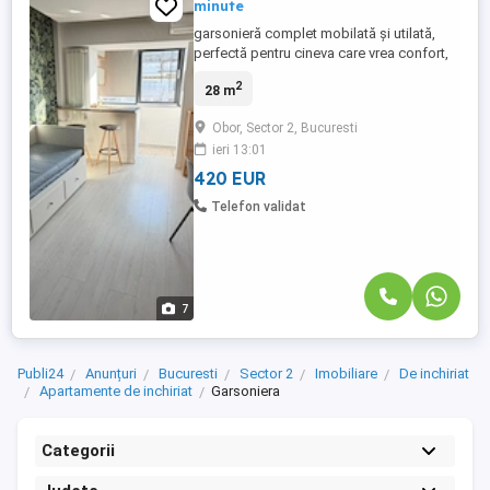
minute
garsonieră complet mobilată și utilată,
perfectă pentru cineva care vrea confort,
liniște și tot ce îi trebuie la câțiva pași
2
28 m
distanță. Te poți muta imediat, fără bătăi
de cap. Locație de vis inima Oborului
Obor, Sector 2, Bucuresti
Garsoniera se află la 3 minute de Metroul
ieri 13:01
Obor dimineața nu mai pierzi timp, ajungi
rapid ...
420 EUR
Telefon validat
7
Publi24
Anunțuri
Bucuresti
Sector 2
Imobiliare
De inchiriat
Apartamente de inchiriat
Garsoniera
Categorii