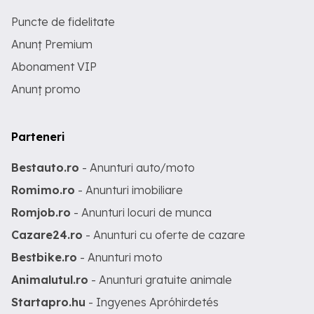
Puncte de fidelitate
Anunț Premium
Abonament VIP
Anunț promo
Parteneri
Bestauto.ro
- Anunturi auto/moto
Romimo.ro
- Anunturi imobiliare
Romjob.ro
- Anunturi locuri de munca
Cazare24.ro
- Anunturi cu oferte de cazare
Bestbike.ro
- Anunturi moto
Animalutul.ro
- Anunturi gratuite animale
Startapro.hu
- Ingyenes Apróhirdetés