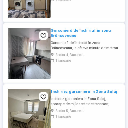
proximitate regasim mijloace de transport
in comun, magazine, farmacii, banci ,
precum si alte facilitati.
Garsonieră de închiriat în zona
Brâncoveanu
Garsonieră de închiriat în zona
Brâncoveanu, la câteva minute de metrou.
Este curată, bine întreținută și complet
Sector 4, Bucuresti
mobilată. Dispune de o suprafață de 30
1 ianuarie
mp, etaj 4.Foarte aproape de Parcul
Tineretului și Orășelul Copiilor. În zonă
găsești supermarketuri, piață și acces
rapid către centrul orașului.
Inchiriez garsoniera in Zona Salaj
Inchiriez garsoniera in Zona Salaj,
aproape de mijloacele de transport,
dispune de 40 mp si este la etajul 3, este
Sector 5, Bucuresti
disponibila imediat, ma puteti suna pentru
1 ianuarie
mai multe detalii