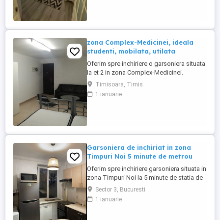
zona Complex-Medicinei, ideala
studenti, mobilata, utilata
Oferim spre inchiriere o garsoniera situata
la et 2 in zona Complex-Medicinei.
Locuinta se inchiriaza mobilata si utilata
Timisoara, Timis
conform pozelor si este ideala pentru
1 ianuarie
studenti. Pret chirie 220 euro +
garantie+comisionul agentiei. Tel
0726633689
Garsoniera de inchiriat in zona
Timpuri Noi 5 minute de metrou
Oferim spre inchiriere garsoniera situata in
zona Timpuri Noi la 5 minute de statia de
metrou. Garsoniera are o suprafata de 28
Sector 3, Bucuresti
mp sitata la etajul 4 .
1 ianuarie