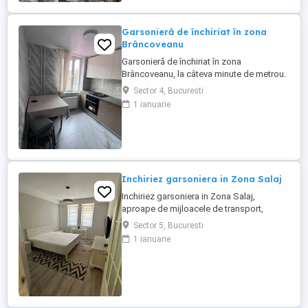
Garsonieră de închiriat în zona
Brâncoveanu
Garsonieră de închiriat în zona
Brâncoveanu, la câteva minute de metrou.
Este curată, bine întreținută și complet
Sector 4, Bucuresti
mobilată. Dispune de o suprafață de 30
1 ianuarie
mp, etaj 4.Foarte aproape de Parcul
Tineretului și Orășelul Copiilor. În zonă
găsești supermarketuri, piață și acces
rapid către centrul orașului.
Inchiriez garsoniera in Zona Salaj
Inchiriez garsoniera in Zona Salaj,
aproape de mijloacele de transport,
dispune de 40 mp si este la etajul 3, este
Sector 5, Bucuresti
disponibila imediat, ma puteti suna pentru
1 ianuarie
mai multe detalii