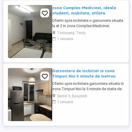
zona Complex-Medicinei, ideala
studenti, mobilata, utilata
Oferim spre inchiriere o garsoniera situata
la et 2 in zona Complex-Medicinei.
Locuinta se inchiriaza mobilata si utilata
Timisoara, Timis
conform pozelor si este ideala pentru
1 ianuarie
studenti. Pret chirie 220 euro +
garantie+comisionul agentiei. Tel
0726633689
Garsoniera de inchiriat in zona
Timpuri Noi 5 minute de metrou
Oferim spre inchiriere garsoniera situata in
zona Timpuri Noi la 5 minute de statia de
metrou. Garsoniera are o suprafata de 28
Sector 3, Bucuresti
mp sitata la etajul 4 .
1 ianuarie