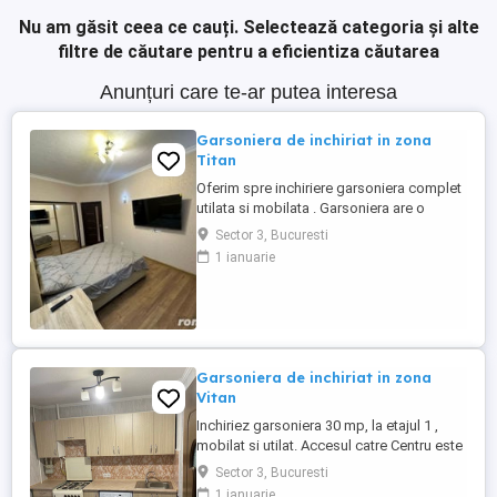
Nu am găsit ceea ce cauți.
Selectează categoria și alte
filtre de căutare pentru a eficientiza căutarea
Anunțuri care te-ar putea interesa
Garsoniera de inchiriat in zona
Titan
Oferim spre inchiriere garsoniera complet
utilata si mobilata . Garsoniera are o
suprafata de 43mp situata la etajul 4
Sector 3, Bucuresti
situata in sectorul 3 Titan in apropiere de
1 ianuarie
Scoala Gimnaziala Nr. 195. Garsoniera
este disponibila cu mutare imediata .
Garsoniera de inchiriat in zona
Vitan
Inchiriez garsoniera 30 mp, la etajul 1 ,
mobilat si utilat. Accesul catre Centru este
foarte rapid, la fel si catre alte puncte
Sector 3, Bucuresti
majore de interes ale orasului. In imediata
1 ianuarie