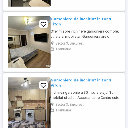
Garsoniera de inchiriat in zona
Titan
Oferim spre inchiriere garsoniera complet
utilata si mobilata . Garsoniera are o
suprafata de 43mp situata la etajul 4
Sector 3, Bucuresti
situata in sectorul 3 Titan in apropiere de
1 ianuarie
Scoala Gimnaziala Nr. 195. Garsoniera
este disponibila cu mutare imediata .
Garsoniera de inchiriat in zona
Vitan
Inchiriez garsoniera 30 mp, la etajul 1 ,
mobilat si utilat. Accesul catre Centru este
foarte rapid, la fel si catre alte puncte
Sector 3, Bucuresti
majore de interes ale orasului. In imediata
1 ianuarie
proximitate regasim mijloace de transport
in comun, magazine, farmacii, banci ,
precum si alte facilitati.