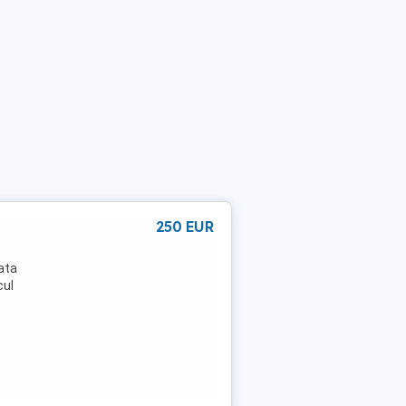
250 EUR
fata
cul