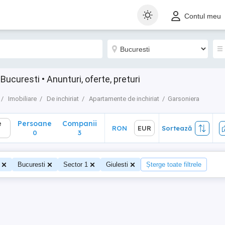
Persoane
Companii
RON
EUR
Sortează
Contul meu
0
3
Bucuresti • Anunturi, oferte, preturi
Imobiliare
De inchiriat
Apartamente de inchiriat
Garsoniera
e
Persoane
Companii
RON
EUR
Sortează
0
3
Bucuresti
Sector 1
Giulesti
Șterge toate filtrele