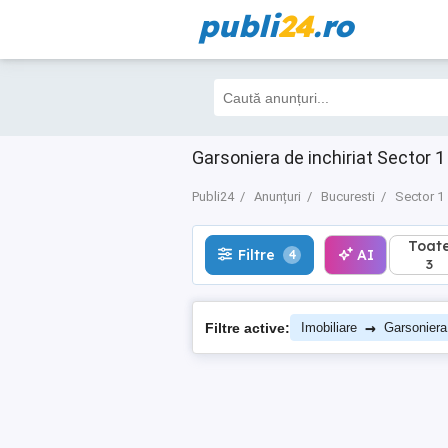
publi
24
.ro
Toate
Filtre
AI
4
3
Garsoniera de inchiriat Sector 1 
Publi24
Anunțuri
Bucuresti
Sector 1
Toat
Filtre
AI
4
3
→
Filtre active:
Imobiliare
Garsoniera