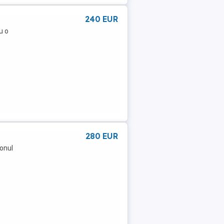
240 EUR
u o
280 EUR
ionul