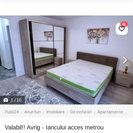
42
1
/ 10
Publi24
Anunțuri
Imobiliare
De inchiriat
Apartamente de inchiriat
Valabil!! Avrig - Iancului acces metrou