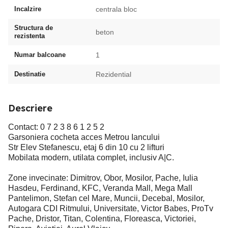
Incalzire
centrala bloc
Structura de
beton
rezistenta
Numar balcoane
1
Destinatie
Rezidential
Descriere
Contact: 0 7 2 3 8 6 1 2 5 2
Garsoniera cocheta acces Metrou Iancului
Str Elev Stefanescu, etaj 6 din 10 cu 2 lifturi
Mobilata modern, utilata complet, inclusiv A|C.
Zone invecinate: Dimitrov, Obor, Mosilor, Pache, Iulia
Hasdeu, Ferdinand, KFC, Veranda Mall, Mega Mall
Pantelimon, Stefan cel Mare, Muncii, Decebal, Mosilor,
Autogara CDI Ritmului, Universitate, Victor Babes, ProTv
Pache, Dristor, Titan, Colentina, Floreasca, Victoriei,