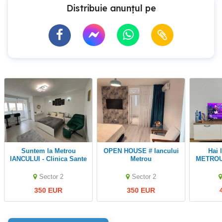
Distribuie anunțul pe
Suntem la Metrou
OPEN HOUSE # Iancului
Hai la vizionare!!
IANCULUI - Clinica Sante
Metrou
METROU 
Sector 2
Sector 2
350 EUR
350 EUR