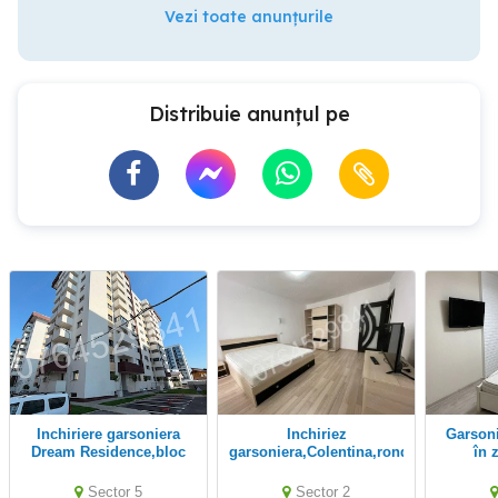
Vezi toate anunțurile
Distribuie anunțul pe
Inchiriere garsoniera
Inchiriez
Garsonieră de închiriat
Dream Residence,bloc
garsoniera,Colentina,rond
în 
2026,zona Rahova-
Doamna Ghica,Str.
Salaj,Sos. Salaj 341
Berindei 11
Sector 5
Sector 2