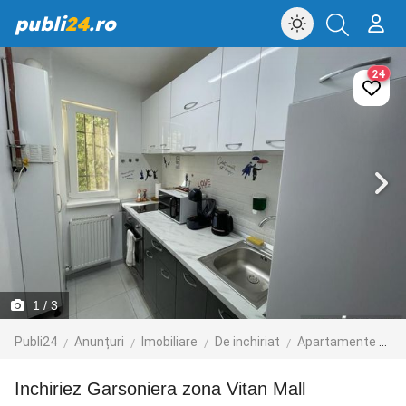
publi
24
.ro
24
1
/ 3
Publi24
Anunțuri
Imobiliare
De inchiriat
Apartamente de inchiriat
Inchiriez Garsoniera zona Vitan Mall