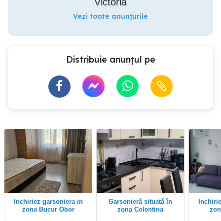
Victoria
Vezi toate anunțurile
Distribuie anunțul pe
Inchiriez garsoniera in
Garsonieră situată în
Inchiriez garsoniera in
zona Bucur Obor
zona Colentina
zon