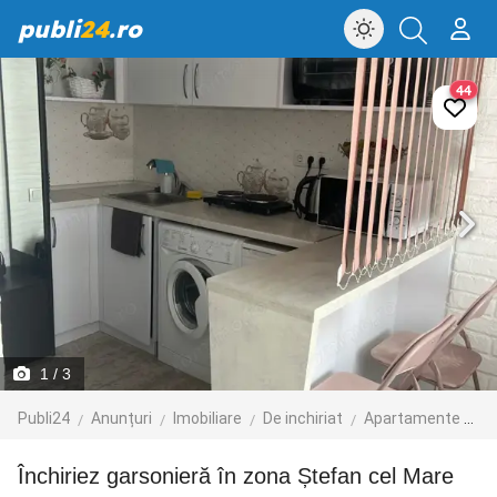
publi
24
.ro
44
1
/ 3
Publi24
Anunțuri
Imobiliare
De inchiriat
Apartamente de inchiriat
Închiriez garsonieră în zona Ștefan cel Mare