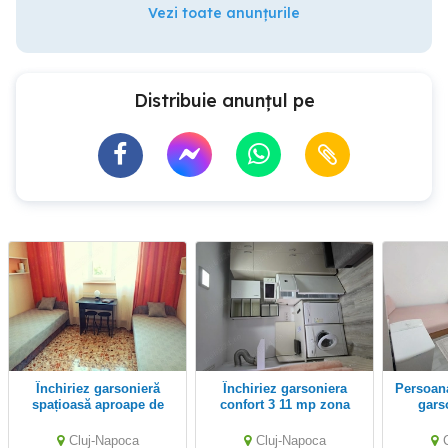
Vezi toate anunțurile
Distribuie anunțul pe
Închiriez garsonieră
Închiriez garsoniera
Persoana fizica inchiriez
spațioasă aproape de
confort 3 11 mp zona
gars
centru
Gheorgheni lângă Iulius
Mall
Cluj-Napoca
Cluj-Napoca