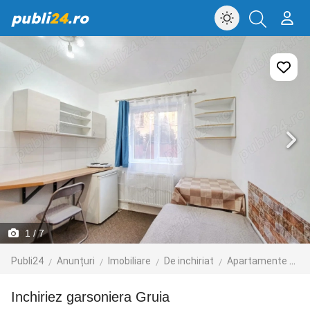
publi
24
.ro
1
/ 7
Publi24
Anunțuri
Imobiliare
De inchiriat
Apartamente de inchiriat
Inchiriez garsoniera Gruia