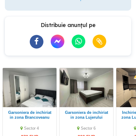
Distribuie anunțul pe
Garsoniera de inchiriat
Garsoniera de inchiriat
Inchiriez garsoniera in
in zona Brancoveanu
in zona Lujerului
zona Lu
d
Sector 4
Sector 6