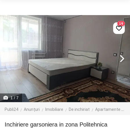
19
1
/ 7
Publi24
Anunțuri
Imobiliare
De inchiriat
Apartamente de inchiriat
inchiriere garsoniera in zona Politehnica