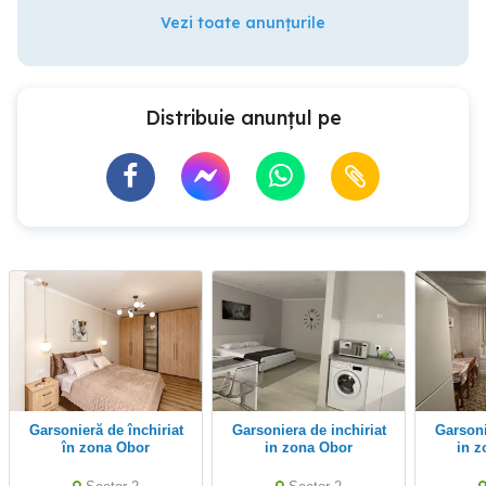
Vezi toate anunțurile
Distribuie anunțul pe
Garsonieră de închiriat
Garsoniera de inchiriat
Garsoniera de inchiriat
în zona Obor
in zona Obor
in z