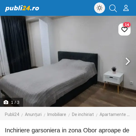
publi
24
.ro
14
1
/ 3
Publi24
Anunțuri
Imobiliare
De inchiriat
Apartamente de inchiriat
Inchiriere garsoniera in zona Obor aproape de