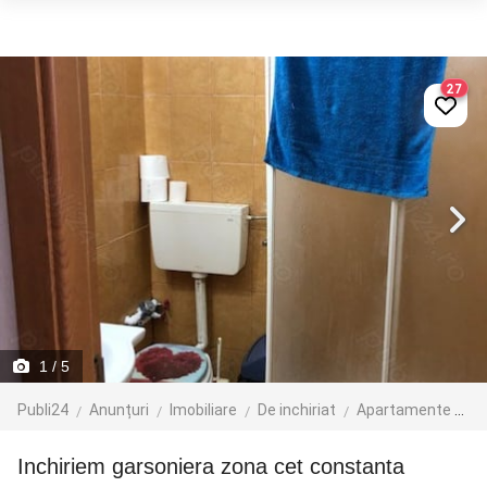
27
1
/ 5
Publi24
Anunțuri
Imobiliare
De inchiriat
Apartamente de inchiriat
inchiriem garsoniera zona cet constanta