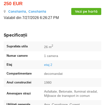
250
EUR
Constanta
,
Constanta
Vezi pe hartă
Valabil din 7/27/2026 6:26:27 PM
Specificații
2
Suprafata utila
26 m
Numar camere
1 camera
Etaj
etaj 2
Compartimentare
decomandat
Anul constructiei
1980
Asfaltate, Betonate, Iluminat stradal,
Amenajare strazi
Mijloace de transport in comun
Utilitati generale
Apa, Canalizare, Curent