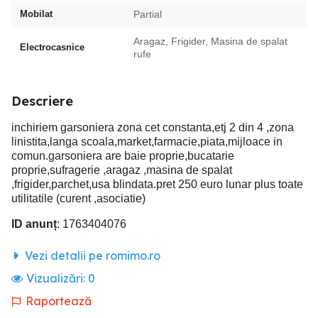
Mobilat
Partial
Aragaz, Frigider, Masina de spalat
Electrocasnice
rufe
Descriere
inchiriem garsoniera zona cet constanta,etj 2 din 4 ,zona
linistita,langa scoala,market,farmacie,piata,mijloace in
comun.garsoniera are baie proprie,bucatarie
proprie,sufragerie ,aragaz ,masina de spalat
,frigider,parchet,usa blindata.pret 250 euro lunar plus toate
utilitatile (curent ,asociatie)
ID anunț
: 1763404076
Vezi detalii pe romimo.ro
Vizualizări:
0
Raportează