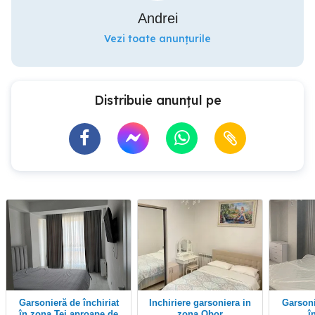
Andrei
Vezi toate anunțurile
Distribuie anunțul pe
Garsonieră de închiriat
inchiriere garsoniera in
garsonieră de inchiriat
în zona Tei aproape de
zona Obor
î