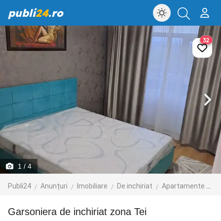
publi
24
.ro
32
1
/ 4
Publi24
Anunțuri
Imobiliare
De inchiriat
Apartamente de inchiriat
Garsoniera de inchiriat zona Tei