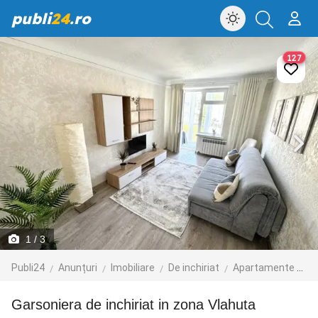
publi
24
.ro
127
1
/ 3
Publi24
Anunțuri
Imobiliare
De inchiriat
Apartamente de inchiriat
Garsoniera de inchiriat in zona Vlahuta