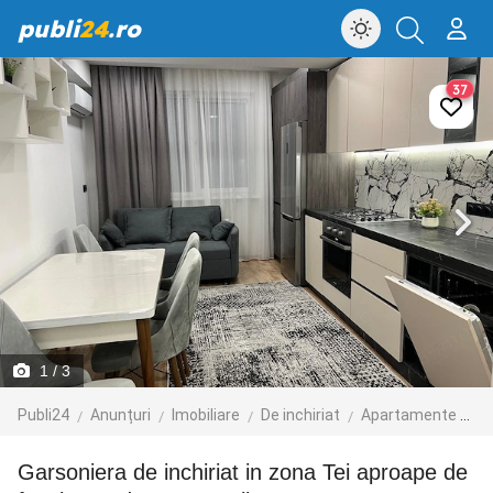
publi
24
.ro
37
1
/ 3
Publi24
Anunțuri
Imobiliare
De inchiriat
Apartamente de inchiriat
Garsoniera de inchiriat in zona Tei aproape de