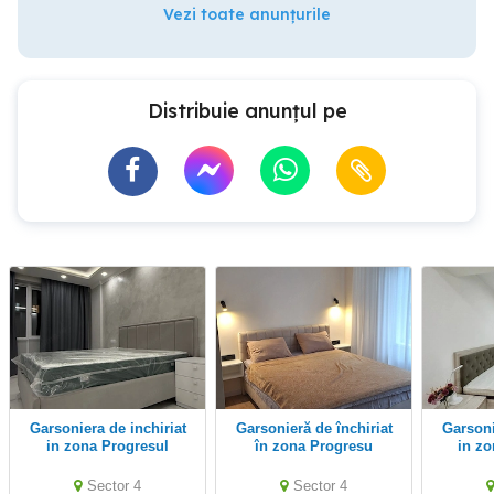
Vezi toate anunțurile
Distribuie anunțul pe
Garsoniera de inchiriat
Garsonieră de închiriat
Garsoniera de inchiriat
in zona Progresul
în zona Progresu
in zo
Sector 4
Sector 4