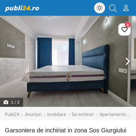
publi
24
.ro
6
1
/ 3
Publi24
Anunțuri
Imobiliare
De inchiriat
Apartamente de inchiriat
Garsoniera de inchiriat in zona Sos Giurgiului