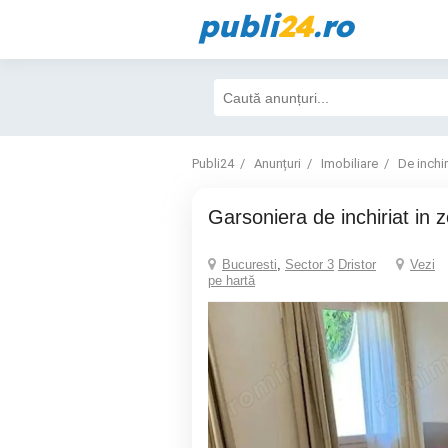
publi
24
.ro
Publi24
Anunțuri
Imobiliare
De inchir
Garsoniera de inchiriat in 
Bucuresti
,
Sector 3
Dristor
Vezi
pe hartă