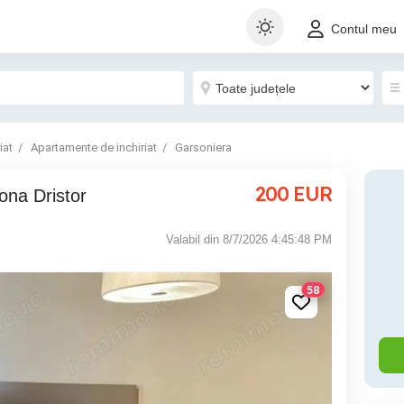
Contul meu
iat
Apartamente de inchiriat
Garsoniera
200
EUR
zona Dristor
Valabil din 8/7/2026 4:45:48 PM
58