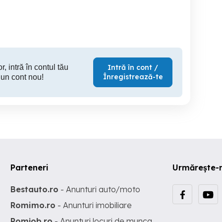
Sector 3
Sector 3
S
180 EUR
200 EUR
20
r, intră în contul tău
Intră în cont /
Înregistrează-te
 un cont nou!
Parteneri
Urmărește-
Bestauto.ro
- Anunturi auto/moto
Romimo.ro
- Anunturi imobiliare
Romjob.ro
- Anunturi locuri de munca