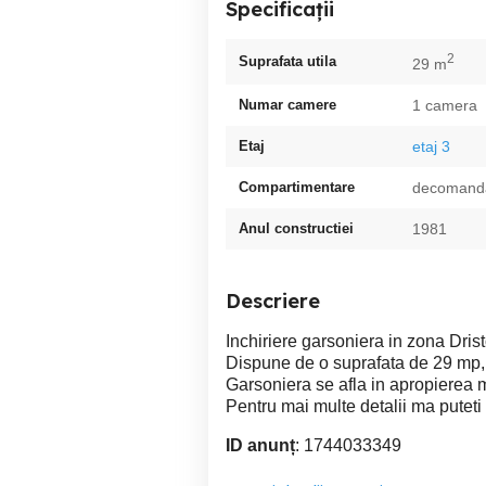
Specificații
2
Suprafata utila
29 m
Numar camere
1 camera
Etaj
etaj 3
Compartimentare
decomand
Anul constructiei
1981
Descriere
Inchiriere garsoniera in zona Dristo
Dispune de o suprafata de 29 mp, fi
Garsoniera se afla in apropierea 
Pentru mai multe detalii ma puteti 
ID anunț
: 1744033349