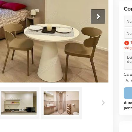
Co
T
oblig
Cara
A
Auto
pent