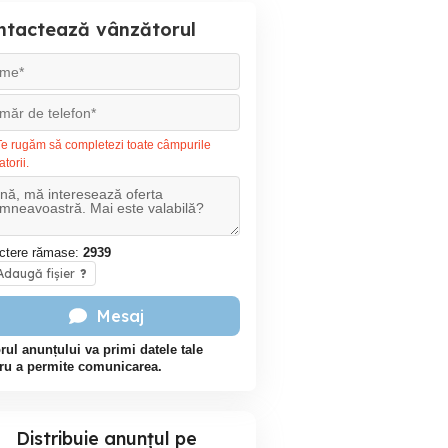
ntactează vânzătorul
e rugăm să completezi toate câmpurile
atorii.
ctere rămase:
2939
daugă fișier
?
Mesaj
rul anunțului va primi datele tale
ru a permite comunicarea.
Distribuie anunțul pe