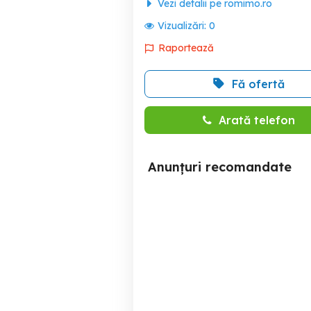
Vezi detalii pe romimo.ro
Vizualizări:
0
Raportează
Fă ofertă
Arată telefon
Anunțuri recomandate
Garsoniera de inchiriat in
Garsoniera de inchiriat in
zona Dristor
z