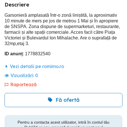
Descriere
Garsonieră amplasată într-o zonă liniștită, la aproximativ
10 minute de mers pe jos de metrou 1 Mai și în apropiere
de SNSPA. Zona dispune de supermarketuri, restaurante,
farmacii și alte spații comerciale. Acces facil către Piața
Victoriei și Bulevardul Ion Mihalache. Are o suprafață de
32mp,etaj 3.
ID anunț
: 1778832540
Vezi detalii pe romimo.ro
Vizualizări:
0
Raportează
Fă ofertă
Pentru a contacta acest utilizator, intră în contul tău