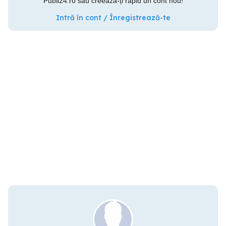
Publi24.ro sau creează-ți rapid un cont nou!
Intră în cont / Înregistrează-te