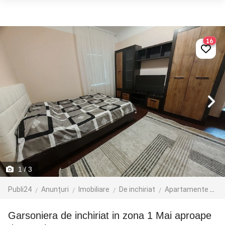
16
1
/ 3
Publi24
Anunțuri
Imobiliare
De inchiriat
Apartamente de inchiriat
Garsoniera de inchiriat in zona 1 Mai aproape