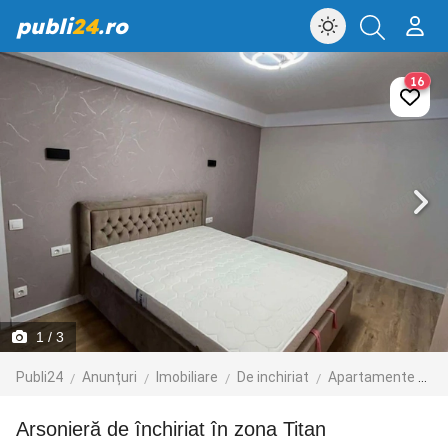
publi
24
.ro
16
1
/ 3
Publi24
Anunțuri
Imobiliare
De inchiriat
Apartamente de inchiriat
arsonieră de închiriat în zona Titan