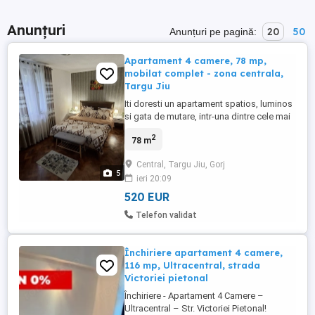
Anunțuri
20
50
Anunțuri pe pagină:
Apartament 4 camere, 78 mp,
mobilat complet - zona centrala,
Targu Jiu
Iti doresti un apartament spatios, luminos
si gata de mutare, intr-una dintre cele mai
bune zone din Targu Jiu? Acest
2
78 m
apartament de 78 mp ofera confortul ideal
pentru o familie sau pentru persoane care
Central, Targu Jiu, Gorj
apreciaza spatiul, linistea si accesul rapid
5
ieri 20:09
catre toate punctele importante ale
orasului. Pozitie ...
520 EUR
Telefon validat
Închiriere apartament 4 camere,
116 mp, Ultracentral, strada
Victoriei pietonal
Închiriere - Apartament 4 Camere –
Ultracentral – Str. Victoriei Pietonal!