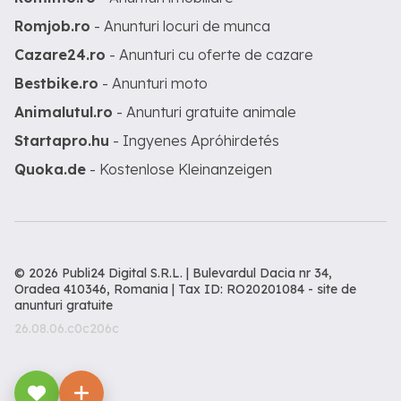
Romjob.ro
- Anunturi locuri de munca
Cazare24.ro
- Anunturi cu oferte de cazare
Bestbike.ro
- Anunturi moto
Animalutul.ro
- Anunturi gratuite animale
Startapro.hu
- Ingyenes Apróhirdetés
Quoka.de
- Kostenlose Kleinanzeigen
© 2026 Publi24 Digital S.R.L. | Bulevardul Dacia nr 34,
Oradea 410346, Romania | Tax ID: RO20201084 -
site de
anunturi gratuite
26.08.06.c0c206c