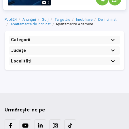
5
Publi24
Anunțuri
Gorj
Targu Jiu
Imobiliare
De inchiriat
Apartamente de inchiriat
Apartamente 4 camere
Categorii
Județe
Localități
Urmărește-ne pe