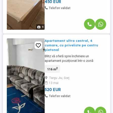
450 EUR
Telefon validat
9
Apartament ultra central, 4
cumare, cu priveliste pe centru
pietonal
Blitz vă oferă spre închiriere un
apartament poziționat într-o zonă
ultracentrală, cu priveliște spre centrul
2
116 m
pietonal, ideal pentru cei care își doresc
confort, spațiu generos și acces rapid la
Targu Jiu, Gorj
toate punctele de interes ale orașului.
13 mai
Apartamentul este pozitionat in Târgu Jiu,
Str. Victoriei – Centru ...
520 EUR
Telefon validat