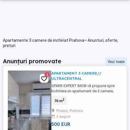
Apartamente 3 camere de inchiriat Prahova • Anunturi, oferte,
preturi
Anunțuri promovate
Vezi toate
APARTAMENT 3 CAMERE//
1
ULTRACENTRAL
SPARK EXPERT IMOB vă propune spre
închiriere un apartament de 3 camere,
confort 1, decomandat, situat ultracentral,
2
70 m
într-o zonă cu acces rapid către toate
punctele de interes ale orașului. Locuința
Ploiesti, Prahova
este complet mobilată și utilată, fiind
3 august
pregătită pentru mutare imediată și oferă:
* 3 camere spațioase; * ...
500 EUR