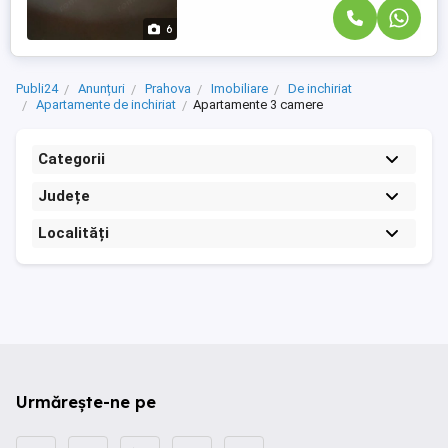
6
Publi24
Anunțuri
Prahova
Imobiliare
De inchiriat
Apartamente de inchiriat
Apartamente 3 camere
Categorii
Județe
Localități
Urmărește-ne pe