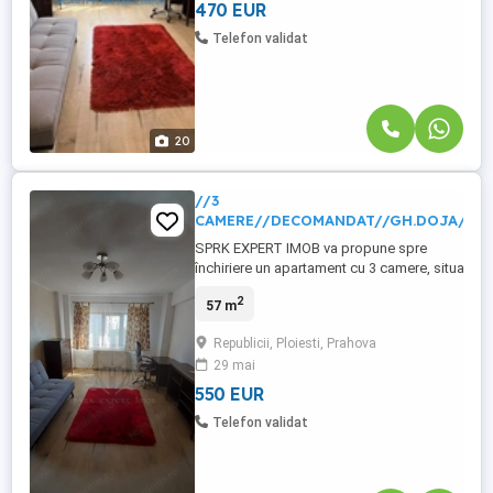
pentru mijloace de ...
470 EUR
Telefon validat
20
//3
CAMERE//DECOMANDAT//GH.DOJA//
SPRK EXPERT IMOB va propune spre
închiriere un apartament cu 3 camere, situat
la etajul 5 din 8 al unui imobil construit în
2
57 m
anul 1985. Apartamentul este decomandat
și are o suprafață utilă de 67 mp, fiind
Republicii, Ploiesti, Prahova
compartimentat eficient pentru un confort
29 mai
sporit. Locuința beneficiază de renovare
recentă, centrală ...
550 EUR
Telefon validat