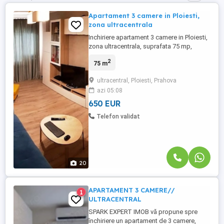
Apartament 3 camere in Ploiesti,
zona ultracentrala
Inchiriere apartament 3 camere in Ploiesti,
zona ultracentrala, suprafata 75 mp,
confort 1, decomandat, situat la etajul 5 al
2
75 m
unui bloc cu regim inaltime P+8 E.
Apartamentul a fost renovat in anul 2022,
ultracentral, Ploiesti, Prahova
dispune de finisaje precum: parchet,
azi 05:08
gresie, faianta, usa intrare metalica,
vopsea lavabila, usi interior ...
650 EUR
Telefon validat
20
APARTAMENT 3 CAMERE//
1
ULTRACENTRAL
SPARK EXPERT IMOB vă propune spre
închiriere un apartament de 3 camere,