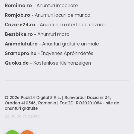
Romimo.ro
- Anunturi imobiliare
Romjob.ro
- Anunturi locuri de munca
Cazare24.ro
- Anunturi cu oferte de cazare
Bestbike.ro
- Anunturi moto
Animalutul.ro
- Anunturi gratuite animale
Startapro.hu
- Ingyenes Apróhirdetés
Quoka.de
- Kostenlose Kleinanzeigen
© 2026 Publi24 Digital S.R.L. | Bulevardul Dacia nr 34,
Oradea 410346, Romania | Tax ID: RO20201084 -
site de
anunturi gratuite
26.08.06.c0c206c