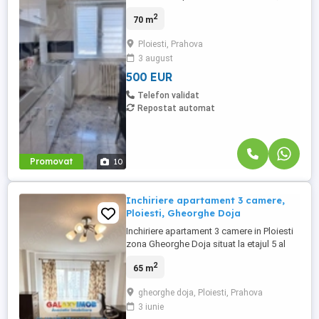
confort 1, decomandat, situat ultracentral,
2
70 m
într-o zonă cu acces rapid către toate
punctele de interes ale orașului. Locuința
Ploiesti, Prahova
este complet mobilată și utilată, fiind
3 august
pregătită pentru mutare imediată și oferă:
* 3 camere spațioase; * ...
500 EUR
Telefon validat
Repostat automat
Promovat
10
Inchiriere apartament 3 camere,
Ploiesti, Gheorghe Doja
Inchiriere apartament 3 camere in Ploiesti
zona Gheorghe Doja situat la etajul 5 al
unui bloc de locuinte cu structura P + 9
2
65 m
avand ca vecinatati si puncte de interes:
Parcul Mihai Viteazul, Mega Image,
gheorghe doja, Ploiesti, Prahova
Carrefour, scoala Gimnaziala Sfantul
3 iunie
Vasile, magazine, scoli, gradinite, statii