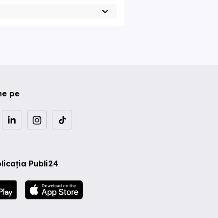
ne pe
licația Publi24