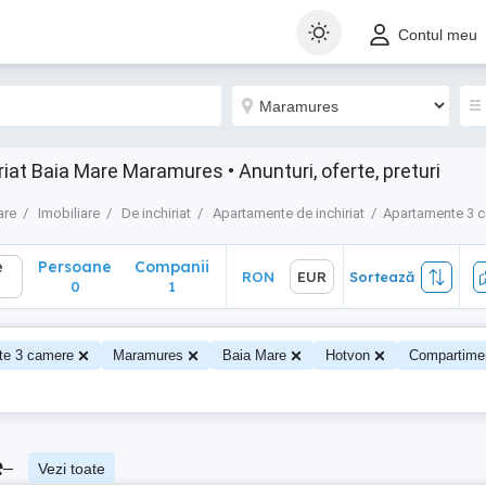
Persoane
Companii
RON
EUR
Sortează
Contul meu
0
1
at Baia Mare Maramures • Anunturi, oferte, preturi
are
Imobiliare
De inchiriat
Apartamente de inchiriat
Apartamente 3 
e
Persoane
Companii
RON
EUR
Sortează
0
1
te 3 camere
Maramures
Baia Mare
Hotvon
Compartime
e
–
Vezi toate