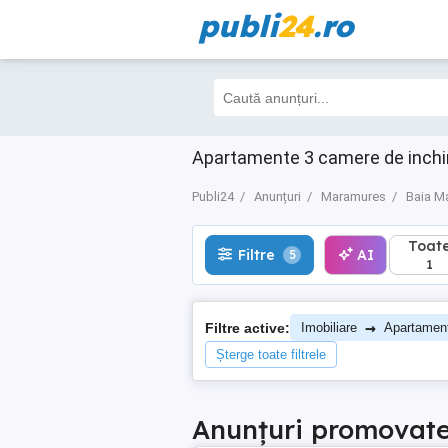
publi
24
.ro
Toate
Filtre
AI
5
1
Apartamente 3 camere de inchiri
Publi24
Anunțuri
Maramures
Baia M
Toat
Filtre
AI
5
1
→
Filtre active:
Imobiliare
Apartamen
Șterge toate filtrele
Anunțuri promovat