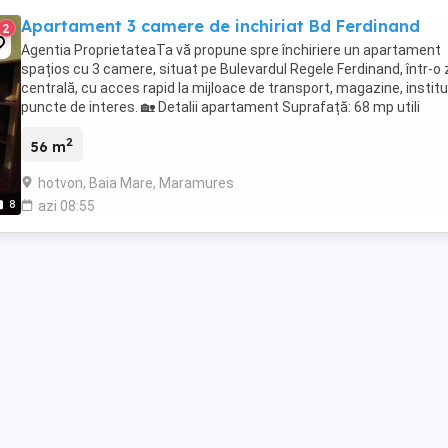
Apartament 3 camere de inchiriat Bd Ferdinand
2
Agentia ProprietateaTa vă propune spre închiriere un apartament
spațios cu 3 camere, situat pe Bulevardul Regele Ferdinand, într-o
centrală, cu acces rapid la mijloace de transport, magazine, instituț
puncte de interes. 🏡 Detalii apartament Suprafață: 68 mp utili
Compartimentare: Living ...
2
56 m
hotvon, Baia Mare, Maramures
8
azi 08:55