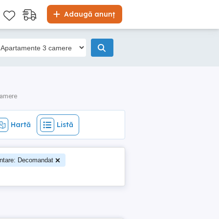
Hartă
Listă
Adaugă anunț
camere
Hartă
Listă
ntare: Decomandat