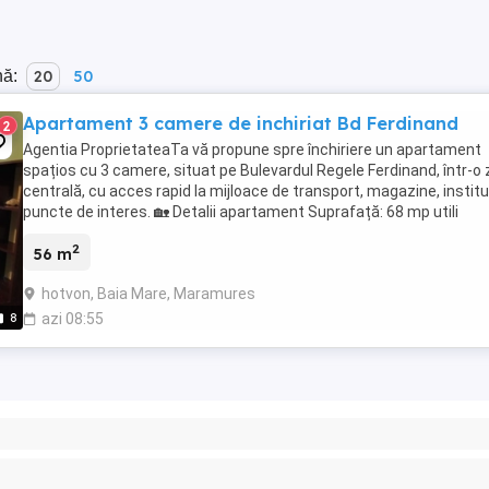
nă:
20
50
Apartament 3 camere de inchiriat Bd Ferdinand
2
Agentia ProprietateaTa vă propune spre închiriere un apartament
spațios cu 3 camere, situat pe Bulevardul Regele Ferdinand, într-o
centrală, cu acces rapid la mijloace de transport, magazine, instituț
puncte de interes. 🏡 Detalii apartament Suprafață: 68 mp utili
Compartimentare: Living ...
2
56 m
hotvon, Baia Mare, Maramures
8
azi 08:55