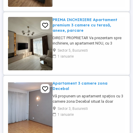
PRIMA INCHIRIERE Apartament
premium 3 camere cu terasă,
anexe, parcare
DIRECT PROPRIETAR Va prezentam spre
inchiriere, un apartament NOU, cu 3
camere, DECOMANDAT, finisat PREMIUM,
Sector 5, Bucuresti
complet MOBILAT si UTILAT - LA CHEIE,
1 ianuarie
cu TERASA privata mare si PARCARE
inclusa. Proprietatea se inchiriaza pe
termen lung (MINIM 12 luni). LINK VIDEO
PREZENTARE YOUTUBE: youtu.be
4D1nZ2_GvaA Proprietatea ...
Apartament 3 camere zona
Decebal
Vă propunem un apartament spațios cu 3
camere zona Decebal situat la doar
câteva minute de stația de metrou Piața
Sector 3, Bucuresti
Muncii și la 20 de minute de Piața Unirii.
1 ianuarie
Acesta este localizat la etajul 1 dintr-un
imobil de 8 etaje, cu o suprafață totală de
80 mp și un balcon de 4 mp. Este ideal