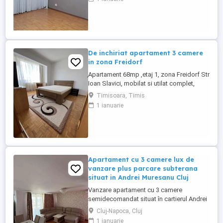
Acesta este localizat la etajul 1 dintr-un
imobil de 8 etaje, cu o suprafață totală de
80 mp și un balcon de 4 mp. Este ideal
atât pentru locuit ...
De inchiriat apartament 3 camere
in zona Freidorf
Apartament 68mp ,etaj 1, zona Freidorf Str
Ioan Slavici, mobilat si utilat complet,
spatios, curat. Se inchiriaza pe termen
Timisoara, Timis
lung.
1 ianuarie
Apartament cu 3 camere lux de
vanzare plus parcare subterana
situat in Andrei Muresanu Cluj
Vanzare apartament cu 3 camere
semidecomandat situat în cartierul Andrei
Mureșanu una dintre cele mai căutate și
Cluj-Napoca, Cluj
liniștite zone din Cluj-Napoca.
1 ianuarie