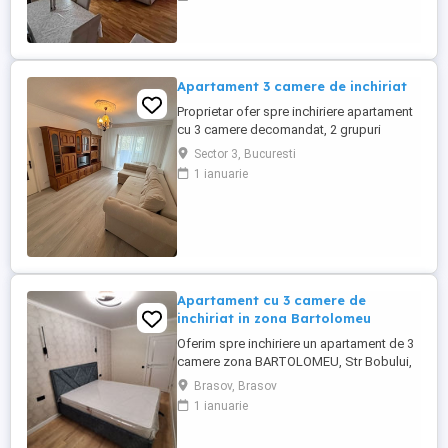
Apartamentul are o suprafata utila de 74
mp, la care se adauga o terasa de 15mp.
Este pozitionat la ultimul etaj al unei cladiri
de 4 etaje, cu Lift modern. Detine ...
Apartament 3 camere de inchiriat
Proprietar ofer spre inchiriere apartament
cu 3 camere decomandat, 2 grupuri
sanitare, debara, 2 balcoane, aer
Sector 3, Bucuresti
conditionat, loc de parcare. Situat in zona
1 ianuarie
Dristor, Bulevardul Ramnicu Sarat.
Apartament cu 3 camere de
inchiriat in zona Bartolomeu
Oferim spre inchiriere un apartament de 3
camere zona BARTOLOMEU, Str Bobului,
decomandat, etaj 3 din 5, o suprafata utila
Brasov, Brasov
de 75 mp, centrala termica. Este mobilat si
1 ianuarie
utilat complet epntru mai multe detalii
apelati la nr de telefon afisat!