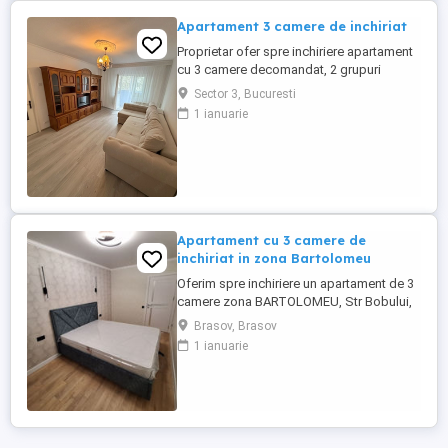
Apartament 3 camere de inchiriat
Proprietar ofer spre inchiriere apartament
cu 3 camere decomandat, 2 grupuri
sanitare, debara, 2 balcoane, aer
Sector 3, Bucuresti
conditionat, loc de parcare. Situat in zona
1 ianuarie
Dristor, Bulevardul Ramnicu Sarat.
Apartament cu 3 camere de
inchiriat in zona Bartolomeu
Oferim spre inchiriere un apartament de 3
camere zona BARTOLOMEU, Str Bobului,
decomandat, etaj 3 din 5, o suprafata utila
Brasov, Brasov
de 75 mp, centrala termica. Este mobilat si
1 ianuarie
utilat complet epntru mai multe detalii
apelati la nr de telefon afisat!