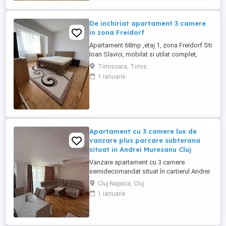
atât pentru locuit ...
De inchiriat apartament 3 camere
in zona Freidorf
Apartament 68mp ,etaj 1, zona Freidorf Str
Ioan Slavici, mobilat si utilat complet,
spatios, curat. Se inchiriaza pe termen
Timisoara, Timis
lung.
1 ianuarie
Apartament cu 3 camere lux de
vanzare plus parcare subterana
situat in Andrei Muresanu Cluj
Vanzare apartament cu 3 camere
semidecomandat situat în cartierul Andrei
Mureșanu una dintre cele mai căutate și
Cluj-Napoca, Cluj
liniștite zone din Cluj-Napoca.
1 ianuarie
Apartamentul are o suprafata utila de 74
mp, la care se adauga o terasa de 15mp.
Este pozitionat la ultimul etaj al unei cladiri
de 4 etaje, cu Lift modern. Detine ...