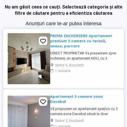
Nu am găsit ceea ce cauți.
Selectează categoria și alte
filtre de căutare pentru a eficientiza căutarea
Anunțuri care te-ar putea interesa
PRIMA INCHIRIERE Apartament
premium 3 camere cu terasă,
anexe, parcare
DIRECT PROPRIETAR Va prezentam spre
inchiriere, un apartament NOU, cu 3
camere, DECOMANDAT, finisat PREMIUM,
Sector 5, Bucuresti
complet MOBILAT si UTILAT - LA CHEIE,
1 ianuarie
cu TERASA privata mare si PARCARE
inclusa. Proprietatea se inchiriaza pe
termen lung (MINIM 12 luni). LINK VIDEO
PREZENTARE YOUTUBE: youtu.be
4D1nZ2_GvaA Proprietatea ...
Apartament 3 camere zona
Decebal
Vă propunem un apartament spațios cu 3
camere zona Decebal situat la doar
câteva minute de stația de metrou Piața
Sector 3, Bucuresti
Muncii și la 20 de minute de Piața Unirii.
1 ianuarie