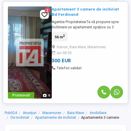
Apartament 3 camere de inchiriat
2
Bd Ferdinand
Agentia ProprietateaTa vă propune spre
închiriere un apartament spațios cu 3
camere, situat pe Bulevardul Regele
2
56 m
Ferdinand, într-o zonă centrală, cu acces
rapid la mijloace de transport, magazine,
hotvon, Baia Mare, Maramures
instituții și puncte de interes. 🏡 Detalii
azi 08:55
apartament Suprafață: 68 mp utili
Compartimentare: Living ...
300 EUR
Telefon validat
Promovat
8
Publi24
Anunțuri
Maramures
Baia Mare
Imobiliare
De inchiriat
Apartamente de inchiriat
Apartamente 3 camere