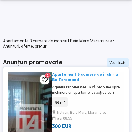
Apartamente 3 camere de inchiriat Baia Mare Maramures •
Anunturi, oferte, preturi
Anunțuri promovate
Vezi toate
Apartament 3 camere de inchiriat
2
Bd Ferdinand
Agentia ProprietateaTa vă propune spre
închiriere un apartament spațios cu 3
camere, situat pe Bulevardul Regele
2
56 m
Ferdinand, într-o zonă centrală, cu acces
rapid la mijloace de transport, magazine,
hotvon, Baia Mare, Maramures
instituții și puncte de interes. 🏡 Detalii
azi 08:55
apartament Suprafață: 68 mp utili
Compartimentare: Living ...
300 EUR