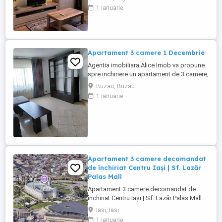
municipiului Pitești. Este situat la etajul 3 al
1 ianuarie
unui bloc cu 3 etaje, fara lift. Locuința este
compusă din living, două dormitoare,
bucătărie, un grup sanitar și balcon
deschis. Apartamentul ...
Apartament 3 camere 1 Decembrie
Agentia imobiliara Alice Imob va propune
spre inchiriere un apartament de 3 camere,
confort 1, decomandat, zona 1Decembrie.
Buzau, Buzau
Situat la etajul 7 7 cu o suprafata utila de
1 ianuarie
aproximativ 70mp, mobilat si utilat de
actualitate, avand gresie, faianta, parchet,
tamplarie exterior termopan, tamplarie
interior ...
Apartament 3 camere decomandat
de închiriat Centru Iași | Sf. Lazăr
Palas Mall
Apartament 3 camere decomandat de
închiriat Centru Iași | Sf. Lazăr Palas Mall
Se oferă spre închiriere un apartament
Iasi, Iasi
spațios și luminos cu 3 camere
1 ianuarie