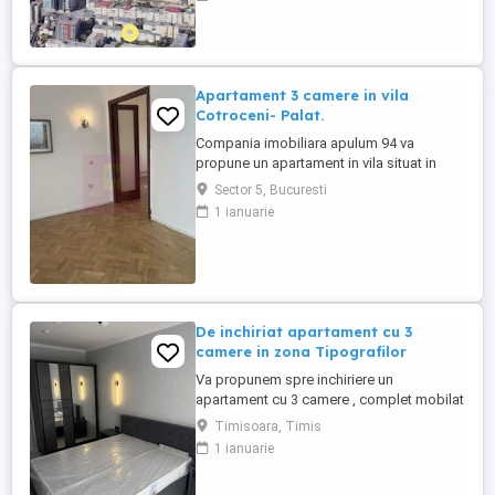
decomandate, situat într-o zonă
excelentă, în centrul Iașului, în cartierul Sf.
Lazăr, la doar câteva minute de Palas Mall
și de principalele puncte ...
Apartament 3 camere in vila
Cotroceni- Palat.
Compania imobiliara apulum 94 va
propune un apartament in vila situat in
zona Cotroceni- in apopiere de Palat. Vila
Sector 5, Bucuresti
este construita in 1934, foarte solida.
1 ianuarie
Apartamentul este situat la etajul 1/2, are 3
camere + dependinte. Suprafata utila a
apartametului este de 57 mp la care se
adauga un garaj ( 14,59 ...
De inchiriat apartament cu 3
camere in zona Tipografilor
Va propunem spre inchiriere un
apartament cu 3 camere , complet mobilat
si utilat in zona Tipografiilor. Apartamentul
Timisoara, Timis
are o suprafata de 66mp si se afla la etajul
1 ianuarie
1 intr-un bloc cu regim de inaltime P + 10.