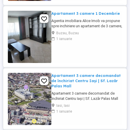
bucătărie, un grup sanitar și balcon
deschis. Apartamentul ...
Apartament 3 camere 1 Decembrie
Agentia imobiliara Alice Imob va propune
spre inchiriere un apartament de 3 camere,
confort 1, decomandat, zona 1Decembrie.
Buzau, Buzau
Situat la etajul 7 7 cu o suprafata utila de
1 ianuarie
aproximativ 70mp, mobilat si utilat de
actualitate, avand gresie, faianta, parchet,
tamplarie exterior termopan, tamplarie
interior ...
Apartament 3 camere decomandat
de închiriat Centru Iași | Sf. Lazăr
Palas Mall
Apartament 3 camere decomandat de
închiriat Centru Iași | Sf. Lazăr Palas Mall
Se oferă spre închiriere un apartament
Iasi, Iasi
spațios și luminos cu 3 camere
1 ianuarie
decomandate, situat într-o zonă
excelentă, în centrul Iașului, în cartierul Sf.
Lazăr, la doar câteva minute de Palas Mall
și de principalele puncte ...