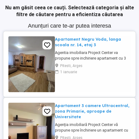
Nu am găsit ceea ce cauți.
Selectează categoria și alte
filtre de căutare pentru a eficientiza căutarea
Anunțuri care te-ar putea interesa
Apartament Negru Voda, langa
scoala nr. 14, etaj 3
Agentia imobiliara Project Center va
propune spre inchiriere apartament cu 3
camere situat in cartierul Negru Voda,
Pitesti, Arges
langa scoala generala nr. 14, este situat la
1 ianuarie
etajul 3 al unui bloc cu 4 etaje.
Apartamentul este confort 1
semidecomandat, 1 baie, 1 balcon. Se
inchiriaza complet mobilat si utilat,
centrala ...
Apartament 3 camere Ultracentral,
zona Primarie, aproape de
Universitate
Agenția imobiliară Project Center vă
propune spre închiriere un apartament cu
3 camere, situat în zona ultracentrală a
Pitesti, Arges