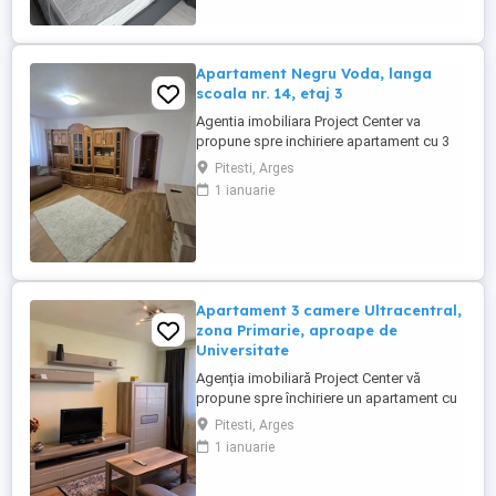
Apartament Negru Voda, langa
scoala nr. 14, etaj 3
Agentia imobiliara Project Center va
propune spre inchiriere apartament cu 3
camere situat in cartierul Negru Voda,
Pitesti, Arges
langa scoala generala nr. 14, este situat la
1 ianuarie
etajul 3 al unui bloc cu 4 etaje.
Apartamentul este confort 1
semidecomandat, 1 baie, 1 balcon. Se
inchiriaza complet mobilat si utilat,
centrala ...
Apartament 3 camere Ultracentral,
zona Primarie, aproape de
Universitate
Agenția imobiliară Project Center vă
propune spre închiriere un apartament cu
3 camere, situat în zona ultracentrală a
Pitesti, Arges
municipiului Pitești. Este situat la etajul 3 al
1 ianuarie
unui bloc cu 3 etaje, fara lift. Locuința este
compusă din living, două dormitoare,