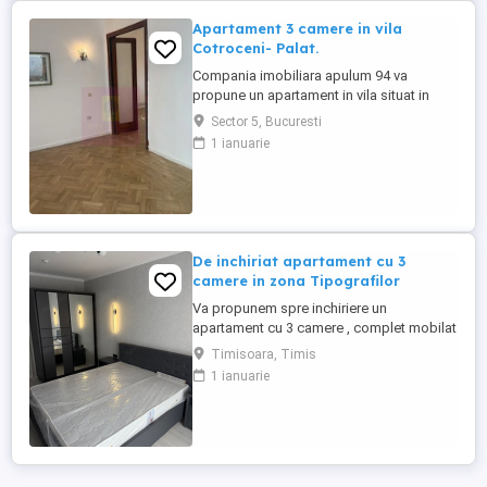
Apartament 3 camere in vila
Cotroceni- Palat.
Compania imobiliara apulum 94 va
propune un apartament in vila situat in
zona Cotroceni- in apopiere de Palat. Vila
Sector 5, Bucuresti
este construita in 1934, foarte solida.
1 ianuarie
Apartamentul este situat la etajul 1/2, are 3
camere + dependinte. Suprafata utila a
apartametului este de 57 mp la care se
adauga un garaj ( 14,59 ...
De inchiriat apartament cu 3
camere in zona Tipografilor
Va propunem spre inchiriere un
apartament cu 3 camere , complet mobilat
si utilat in zona Tipografiilor. Apartamentul
Timisoara, Timis
are o suprafata de 66mp si se afla la etajul
1 ianuarie
1 intr-un bloc cu regim de inaltime P + 10.