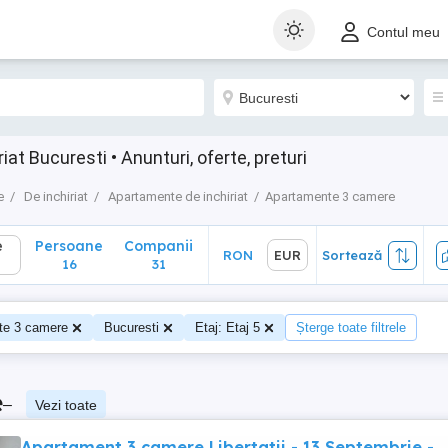
Persoane
Companii
RON
EUR
Sortează
Contul meu
16
31
t Bucuresti • Anunturi, oferte, preturi
e
De inchiriat
Apartamente de inchiriat
Apartamente 3 camere
e
Persoane
Companii
RON
EUR
Sortează
16
31
te 3 camere
Bucuresti
Etaj: Etaj 5
Șterge toate filtrele
e
–
Vezi toate
Apartament 3 camere Libertatii - 13 Septembrie -