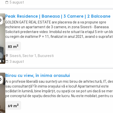
5 august
Peak Residence | Baneasa | 3 Camere | 2 Balcoane
GOLDEN GATE REAL ESTATE are placerea de a va propune spre
inchiriere un apartament de 3 camere, in zona Sisesti - Baneasa.
Solicitati predentare video. Imobilul este situat la etajul 5 intr-un b
cu regim de inaltime P + 11, finalizat in anul 2021, avand o suprafa
utila de 83 mp si 2 balcoane ...
2
83 m
Sisesti, Sector 1, Bucuresti
9
3 august
Birou cu view, în inima orasului
Ai o profesie liberală sau sunteți un mic birou de arhitectură, IT, de
sau consultanță? În inima orașului vă e locul! Apartamentul este
scăldat în lumină, bine împărțit, cu spații ce se pot uni dacă se me
pe conceptul de spațiu deschis de lucru. Nu este mobilat, pentru c
fiecare să își poată ...
2
69 m