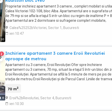
Radisson bloc 1980
Proprietar inchiriez apartament 3 camere , complet mobilat si utila
Calea Victoriei 102-108, bloc Alba. Apartamentul are o suprafata ut
de 79 mp si se afla la etajul 5 intr-un bloc cu regim de inaltime P + 8
Apartamentul are 2 dormitoare si sufragerie complet mobilate,
bucatarie spatioasa mobilata ...
Calea%25252bVictoriei, Sector 1, Bucuresti
ieri 10:47
10
Inchiriere apartament 3 camere Eroii Revolutiei
2
aproape de metrou
Apartament cu 3 camere, Eroii Revoluției Ofer spre închiriere
apartament cu 3 camere, 70 mp, situat la etajul 5 într-un bloc din 
Eroii Revoluției. Apartamentul se află la 5 minute de mers pe jos de
stația de metrou Eroii Revoluției și de Parcul Carol. Liniile de tramvai
7 asigură acces facil ...
2
70 m
Eroii%2bRevolutiei, Sector 4, Bucuresti
8
ieri 10:30