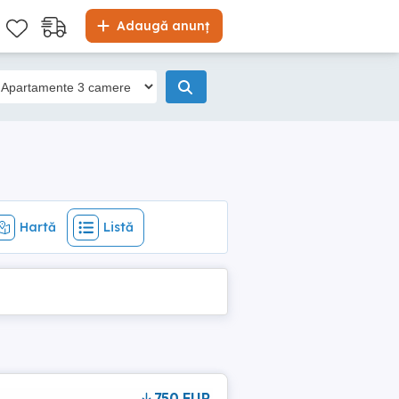
Hartă
Listă
Adaugă anunț
Hartă
Listă
750 EUR