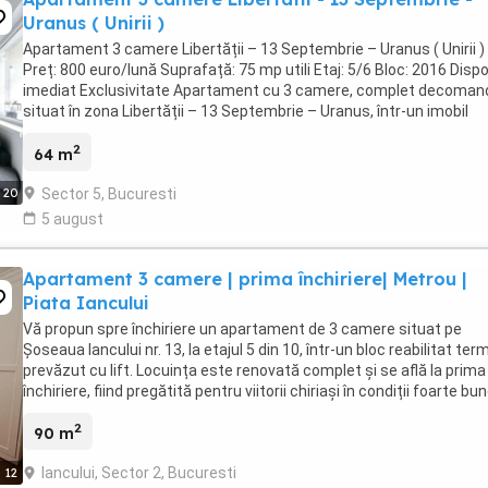
Uranus ( Unirii )
Apartament 3 camere Libertății – 13 Septembrie – Uranus ( Unirii )
Preț: 800 euro/lună Suprafață: 75 mp utili Etaj: 5/6 Bloc: 2016 Dispo
imediat Exclusivitate Apartament cu 3 camere, complet decoman
situat în zona Libertății – 13 Septembrie – Uranus, într-un imobil
modern finalizat în 2016, ...
2
64 m
Sector 5, Bucuresti
20
5 august
Apartament 3 camere | prima închiriere| Metrou |
Piata Iancului
Vă propun spre închiriere un apartament de 3 camere situat pe
Șoseaua Iancului nr. 13, la etajul 5 din 10, într-un bloc reabilitat term
prevăzut cu lift. Locuința este renovată complet și se află la prima
închiriere, fiind pregătită pentru viitorii chiriași în condiții foarte bun
Apartamentul este ...
2
90 m
Iancului, Sector 2, Bucuresti
12