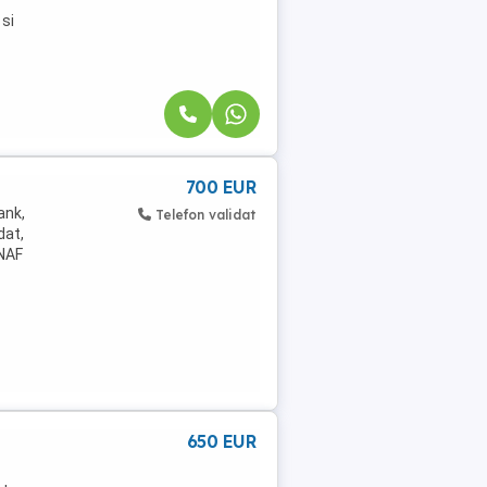
 si
700 EUR
ank,
Telefon validat
dat,
ANAF
650 EUR