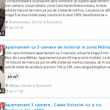
Cristal Imobiliare vă propune spre închiriere un superb apartament
trei camere, situat ideal în zona Constantin Brâncoveanu, la doar
câteva minute de mers pe jos de stația de metrou. Locuința se află
etajul 5 al unui imobil solid, construit în anul 1989, beneficiind de o
frumoasă vedere spre ...
Brancoveanu, Sector 4, Bucuresti
ieri 16:43
8
Apartament cu 3 camere de inchiriat in zona Militar
8
Ofer spre închiriere apartament cu 3 camere, situat la etajul 5 într
bloc din zona Militari. Apartamentul are 69 mp și este mobilat. La d
10 minute de mers pe jos se află stația de metrou Gorjului, iar în z
există stații de autobuz precum 136 și 236, care asigură legături r
către diverse ...
2
69 m
Militari, Sector 6, Bucuresti
5
ieri 11:38
Apartament 3 camere , Calea Victoriei vis a vis
4