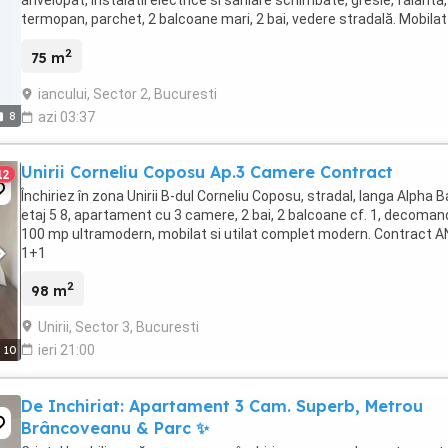
termopan, parchet, 2 balcoane mari, 2 bai, vedere stradală. Mobilat
utilat complet, mașină spălat ...
2
75 m
iancului, Sector 2, Bucuresti
8
azi 03:37
Unirii Corneliu Coposu Ap.3 Camere Contract
12
Închiriez în zona Unirii B-dul Corneliu Coposu, stradal, langa Alpha B
etaj 5 8, apartament cu 3 camere, 2 bai, 2 balcoane cf. 1, decoman
100 mp ultramodern, mobilat si utilat complet modern. Contract 
1+1
2
98 m
Unirii, Sector 3, Bucuresti
ieri 21:00
10
De Inchiriat: Apartament 3 Cam. Superb, Metrou
Brâncoveanu & Parc ✨