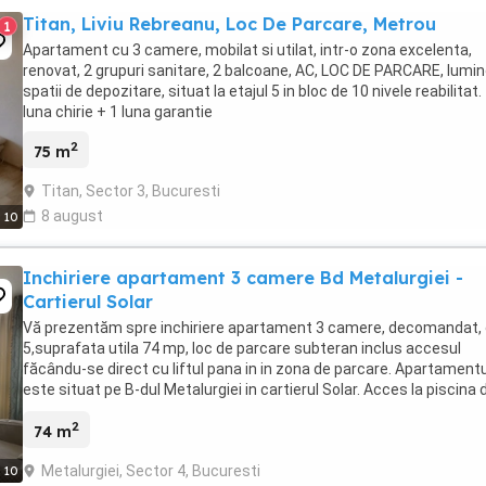
Titan, Liviu Rebreanu, Loc De Parcare, Metrou
1
Apartament cu 3 camere, mobilat si utilat, intr-o zona excelenta,
renovat, 2 grupuri sanitare, 2 balcoane, AC, LOC DE PARCARE, lumin
spatii de depozitare, situat la etajul 5 in bloc de 10 nivele reabilitat.
luna chirie + 1 luna garantie
2
75 m
Titan, Sector 3, Bucuresti
8 august
10
Inchiriere apartament 3 camere Bd Metalurgiei -
Cartierul Solar
Vă prezentăm spre inchiriere apartament 3 camere, decomandat, 
5,suprafata utila 74 mp, loc de parcare subteran inclus accesul
făcându-se direct cu liftul pana in in zona de parcare. Apartamentu
este situat pe B-dul Metalurgiei in cartierul Solar. Acces la piscina 
comlex. Pentru vizionare nu ...
2
74 m
Metalurgiei, Sector 4, Bucuresti
10