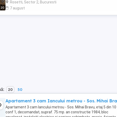
Rosetti, Sector 2, Bucuresti
20
7 august
nă:
20
50
Apartament 3 cam Iancului metrou - Sos. Mihai Br
Apartament 3 cam Iancului metrou - Sos. Mihai Bravu, etaj 5 din 10 
conf 1, decomandat, supraf. 75 mp. an constructie 1984, bloc
anvelopat, instalatii electrice si saniare schimbate, gresie, faianta,