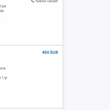
Telefon validat
t pe
ila
.
450 EUR
zona
 1 și