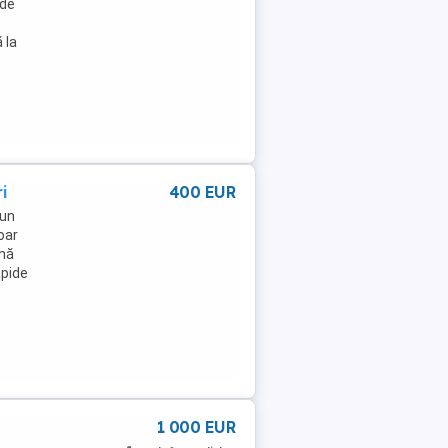
 de
 la
i
400 EUR
-un
oar
onă
apide
1 000 EUR