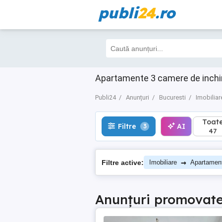
publi
24
.ro
Toate
Filtre
AI
3
47
Apartamente 3 camere de inchiria
Publi24
Anunțuri
Bucuresti
Imobiliar
Toat
Filtre
AI
3
47
→
Filtre active:
Imobiliare
Apartamen
Anunțuri promovat