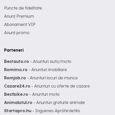
Puncte de fidelitate
Anunț Premium
Abonament VIP
Anunț promo
Parteneri
Bestauto.ro
- Anunturi auto/moto
Romimo.ro
- Anunturi imobiliare
Romjob.ro
- Anunturi locuri de munca
Cazare24.ro
- Anunturi cu oferte de cazare
Bestbike.ro
- Anunturi moto
Animalutul.ro
- Anunturi gratuite animale
Startapro.hu
- Ingyenes Apróhirdetés