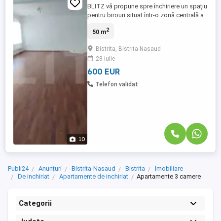
BLITZ vă propune spre închiriere un spațiu
pentru birouri situat într-o zonă centrală a
orașului, ideal pentru activități care
2
50 m
necesită vizibilitate și acces facil. Spațiul
are o suprafață utilă de 50 mp și este
Bistrita, Bistrita-Nasaud
compartimentat eficient pentru a
28 iulie
răspunde nevoilor unui birou modern.
Poziționarea ultracentrală ...
600 EUR
Telefon validat
10
Publi24
Anunțuri
Bistrita-Nasaud
Bistrita
Imobiliare
De inchiriat
Apartamente de inchiriat
Apartamente 3 camere
Categorii