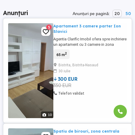
Anunțuri
20
50
Anunțuri pe pagină:
Apartament 3 camere parter Ion
5
Slavici
Agentia Clarific Imobil ofera spre inchiriere
un apartament cu 3 camere in zona
Decebal Ion Slavici , paretr cu balcon
2
65 m
inchis , suprafata 65 mp , bucatarie
separata , living , 2 dormitoare , 1 baie ,
Bistrita, Bistrita-Nasaud
mobilat , utilat , pret 300 euro luna + gr. Se
30 iulie
inchiriaza pe perioada lunga , persoane
serioase
300 EUR
350 EUR
Telefon validat
10
Spatiu de birouri, zona centrala