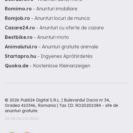
Romimo.ro
- Anunturi imobiliare
Romjob.ro
- Anunturi locuri de munca
Cazare24.ro
- Anunturi cu oferte de cazare
Bestbike.ro
- Anunturi moto
Animalutul.ro
- Anunturi gratuite animale
Startapro.hu
- Ingyenes Apróhirdetés
Quoka.de
- Kostenlose Kleinanzeigen
© 2026 Publi24 Digital S.R.L. | Bulevardul Dacia nr 34,
Oradea 410346, Romania | Tax ID: RO20201084 -
site de
anunturi gratuite
26.08.06.c0c206c