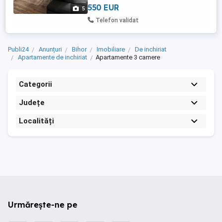
550 EUR
5
Telefon validat
Publi24
Anunțuri
Bihor
Imobiliare
De inchiriat
Apartamente de inchiriat
Apartamente 3 camere
Categorii
Județe
Localități
Urmărește-ne pe