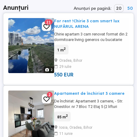
Anunțuri
20
50
Anunțuri pe pagină:
For rent !Chirie 3 cam smart lux
21
NUFĂRUL ARENA
Chirie apartam 3 cam renovat format din 2
dormitoare living generos cu bucatarie
separata terasa mobilata utilata loc de
2
1 m
luat masa in curte plus spatii de
depozitare situate residential WESST
Oradea, Bihor
NUFARUL pret plus depozit o luna call or
29 iulie
what's app
2
550 EUR
Apartament de închiriat 3 camere
2
De închiriat: Apartament 3 camere, - Str.
Onestilor. nr 7 Bloc T2 Etaj 5 (2 lifturi
disponibile) , Oradea (Direct Proprietar).
2
85 m
Ofer spre inchiriere un apartament cu 3
camere , situat într-o zonă foarte bună
Iosia, Oradea, Bihor
excelentă și liniștită . Proprietatea se
11 iunie
închiriază direct de catre persoană ...