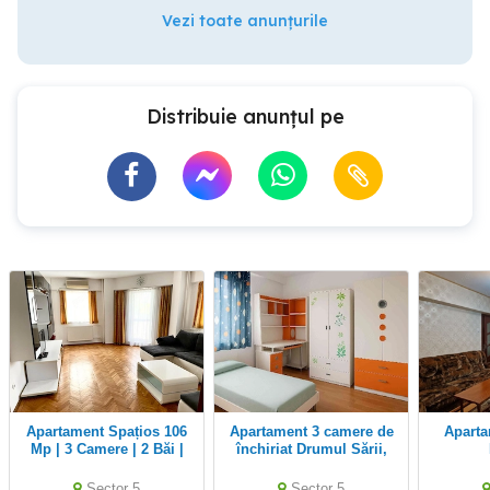
Vezi toate anunțurile
Distribuie anunțul pe
Apartament Spațios 106
Apartament 3 camere de
Apartament 3 camere
Mp | 3 Camere | 2 Băi |
închiriat Drumul Sării,
Calea 13 Septembrie 129
Sector 5 Proprietar
| Marriott
Sector 5
Sector 5