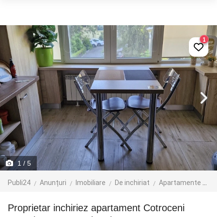
1
1
/ 5
Publi24
Anunțuri
Imobiliare
De inchiriat
Apartamente de inchiriat
Proprietar inchiriez apartament Cotroceni