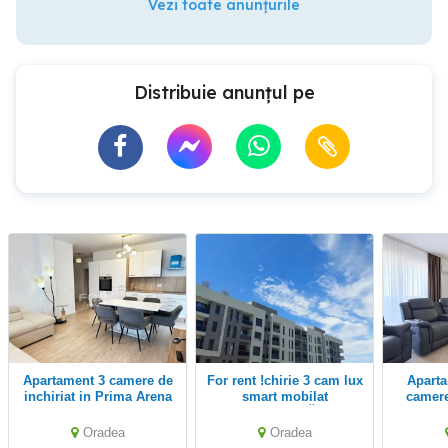
Vezi toate anunțurile
Distribuie anunțul pe
Apartament 3 camere de
For rent !chirie 3 cam lux
Apartament nou cu 3
inchiriat in Prima Arena
smart mobilat
camere
Iosia
UNIVERSITĂȚII
Oradea
Oradea