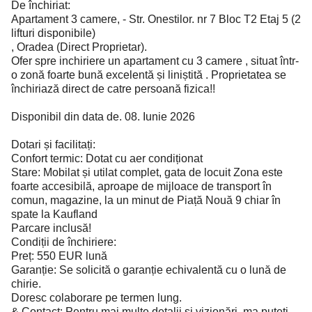
De închiriat:
Apartament 3 camere, - Str. Onestilor. nr 7 Bloc T2 Etaj 5 (2
lifturi disponibile)
, Oradea (Direct Proprietar).
Ofer spre inchiriere un apartament cu 3 camere , situat într-
o zonă foarte bună excelentă și liniștită . Proprietatea se
închiriază direct de catre persoană fizica!!
Disponibil din data de. 08. Iunie 2026
Dotari și facilitați:
Confort termic: Dotat cu aer condiționat
Stare: Mobilat și utilat complet, gata de locuit Zona este
foarte accesibilă, aproape de mijloace de transport în
comun, magazine, la un minut de Piață Nouă 9 chiar în
spate la Kaufland
Parcare inclusă!
Condiții de închiriere:
Preț: 550 EUR lună
Garanție: Se solicită o garanție echivalentă cu o lună de
chirie.
Doresc colaborare pe termen lung.
& Contact: Pentru mai multe detalii și vizionări, ma puteți