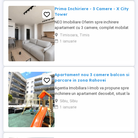
Prima Inchiriere - 3 Camere - X City
Tower
NEO Imobiliare Oferim spre inchirere
apartament cu 3 camere, complet mobilat
si utilat, situat in Complexul Xc City Tower!
Timisoara, Timis
Apartamentul este in curs de mobilare, are
1 ianuarie
o suprafata utila de aproximativ 71 mp +
balcon, se afla la etajul 9, este luminos,
are 2 bai, una prevazuta cu cada si alta
prevazuta ...
Apartament nou 3 camere balcon si
parcare in zona Rahovei
Agentia Imobiliara I-Imob va propune spre
inchiriere un apartament deosebit, situat la
parterul inalt al unui imobil modern,
Sibiu, Sibiu
localizat intr-o zona apreciata pentru
1 ianuarie
liniste, confort si acces facil catre
punctele de interes ale orasului. Locuinta
dispune de o compartimentare inteligenta,
cu 3 camere, ...