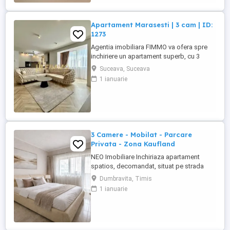
superioara. Livingul ...
Apartament Marasesti | 3 cam | ID:
1273
Agentia imobiliara FIMMO va ofera spre
inchiriere un apartament superb, cu 3
camere, situat pe strada Marasesti, in
Suceava, Suceava
imediata apropiere a centrelor comerciale
1 ianuarie
si mijloacelor de transport. Imobilul
dispune de: - living superb cu bucatarie
open space; - dormitor matrimonial 1; -
dormitor matrimonial ...
3 Camere - Mobilat - Parcare
Privata - Zona Kaufland
NEO Imobiliare Inchiriaza apartament
spatios, decomandat, situat pe strada
Venetia, in Dumbravita, in vecinatatea
Dumbravita, Timis
Kauflandului. Imobilul este compus din 3
1 ianuarie
camere: 2 dormitoare, living open space
cu bucatarie, baie prevazuta cu cada ,
doua balcoane. Apartamentul dispune de:
- mobiler adecvat fiecarei ...