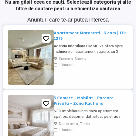
Nu am găsit ceea ce cauți.
Selectează categoria și alte
filtre de căutare pentru a eficientiza căutarea
Anunțuri care te-ar putea interesa
Apartament Marasesti | 3 cam | ID:
1273
Agentia imobiliara FIMMO va ofera spre
inchiriere un apartament superb, cu 3
camere, situat pe strada Marasesti, in
Suceava, Suceava
imediata apropiere a centrelor comerciale
1 ianuarie
si mijloacelor de transport. Imobilul
dispune de: - living superb cu bucatarie
open space; - dormitor matrimonial 1; -
dormitor matrimonial ...
3 Camere - Mobilat - Parcare
Privata - Zona Kaufland
NEO Imobiliare Inchiriaza apartament
spatios, decomandat, situat pe strada
Venetia, in Dumbravita, in vecinatatea
Dumbravita, Timis
Kauflandului. Imobilul este compus din 3
1 ianuarie
camere: 2 dormitoare, living open space