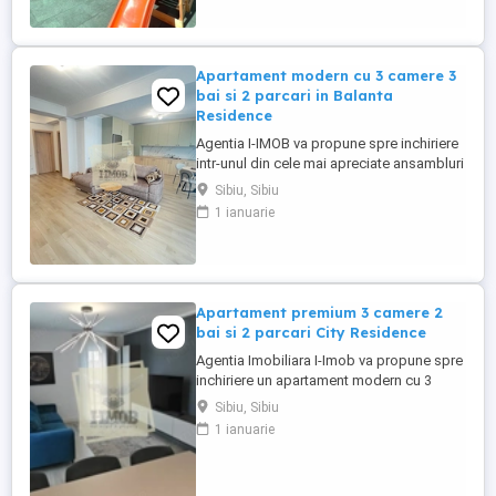
dispune de o compartimentare inteligenta,
cu 3 camere, ...
Apartament modern cu 3 camere 3
bai si 2 parcari in Balanta
Residence
Agentia I-IMOB va propune spre inchiriere
intr-unul din cele mai apreciate ansambluri
rezidentiale ale Sibiului ndash; Balanta
Sibiu, Sibiu
Residence ndash; un apartament modern
1 ianuarie
cu 3 camere, 3 bai, 2 locuri de parcare,
terasa de 10 mp, 92 mp utili. Amplasat la
etajul 2 al unui imobil cu etaje, izolat
termic si fonic, ...
Apartament premium 3 camere 2
bai si 2 parcari City Residence
Agentia Imobiliara I-Imob va propune spre
inchiriere un apartament modern cu 3
camere, cu o suprafata utila 63 mp, situat
Sibiu, Sibiu
la etajul 3, cu 2 locuri de parcare
1 ianuarie
subterana, aflat in City Residence. Spatiile
interioare sunt luminoase si primitoare,
evidentiate de finisaje de calitate