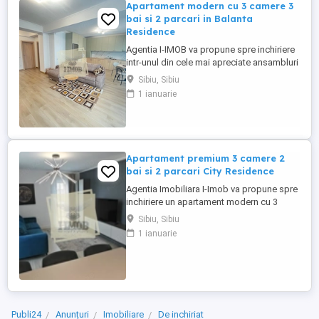
Apartament modern cu 3 camere 3
bai si 2 parcari in Balanta
Residence
Agentia I-IMOB va propune spre inchiriere
intr-unul din cele mai apreciate ansambluri
rezidentiale ale Sibiului ndash; Balanta
Sibiu, Sibiu
Residence ndash; un apartament modern
1 ianuarie
cu 3 camere, 3 bai, 2 locuri de parcare,
terasa de 10 mp, 92 mp utili. Amplasat la
etajul 2 al unui imobil cu etaje, izolat
termic si fonic, ...
Apartament premium 3 camere 2
bai si 2 parcari City Residence
Agentia Imobiliara I-Imob va propune spre
inchiriere un apartament modern cu 3
camere, cu o suprafata utila 63 mp, situat
Sibiu, Sibiu
la etajul 3, cu 2 locuri de parcare
1 ianuarie
subterana, aflat in City Residence. Spatiile
interioare sunt luminoase si primitoare,
evidentiate de finisaje de calitate
superioara. Livingul ...
Publi24
Anunțuri
Imobiliare
De inchiriat