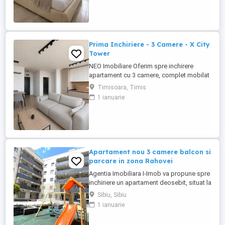
cu bucatarie, baie prevazuta cu cada ,
doua balcoane. Apartamentul dispune de:
- mobiler adecvat fiecarei ...
Prima Inchiriere - 3 Camere - X City
Tower
NEO Imobiliare Oferim spre inchirere
apartament cu 3 camere, complet mobilat
si utilat, situat in Complexul Xc City Tower!
Timisoara, Timis
Apartamentul este in curs de mobilare, are
1 ianuarie
o suprafata utila de aproximativ 71 mp +
balcon, se afla la etajul 9, este luminos,
are 2 bai, una prevazuta cu cada si alta
prevazuta ...
Apartament nou 3 camere balcon si
parcare in zona Rahovei
Agentia Imobiliara I-Imob va propune spre
inchiriere un apartament deosebit, situat la
parterul inalt al unui imobil modern,
Sibiu, Sibiu
localizat intr-o zona apreciata pentru
1 ianuarie
liniste, confort si acces facil catre
punctele de interes ale orasului. Locuinta