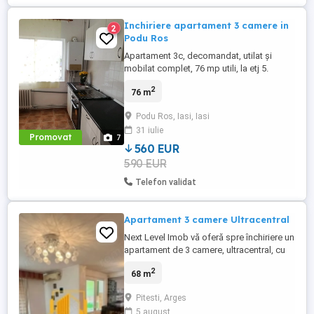
Inchiriere apartament 3 camere in
2
Podu Ros
Apartament 3c, decomandat, utilat și
mobilat complet, 76 mp utili, la etj 5.
Aproape de Palas Mall și alte zone de
2
76 m
interes. Nu se acceptă fumători sau
animale de companie. Chiria este 560 euro
Podu Ros, Iasi, Iasi
și o garanție de aceeași valoare. Este liber
31 iulie
începând cu luna august.
Promovat
7
560 EUR
590 EUR
Telefon validat
Apartament 3 camere Ultracentral
Next Level Imob vă oferă spre închiriere un
apartament de 3 camere, ultracentral, cu
vedere spre Piața Vasile Milea.
2
68 m
Apartamentul este complet mobilat și
uilat.
Pitesti, Arges
5 august