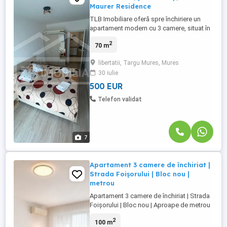
Maurer Residence
TLB Imobiliare oferă spre închiriere un
apartament modern cu 3 camere, situat în
complexul rezidențial Maurer Residence
2
70 m
din Târgu Mureș, unul dintre cele mai
apreciate ansambluri rezidențiale ale
libertatii, Targu Mures, Mures
orașului. Apartamentul are o suprafață
30 iulie
utilă de aproximativ 70 mp, este amplasat
la etajul 5 și se închiriază ...
500 EUR
Telefon validat
7
Apartament 3 camere de închiriat |
Strada Foișorului | Bloc nou |
metrou
Apartament 3 camere de închiriat | Strada
Foișorului | Bloc nou | Aproape de metrou
Mihai Bravu și Mall Vitan Se oferă spre
2
100 m
închiriere un apartament modern, spațios