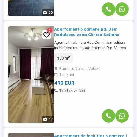
10
Apartament 3 camere Bd. Dem
1
Radulescu zona Clinica Sofianu
Agentia Imobiliara RealCon intermediaza
inchirierea unui apartament in Rm. Valcea
situat pe Bulevardul Dem Radulescu,
2
100 m
foarte aproape de Clinica Sofianu, bloc
nou utilat cu lift, et. 5 din 6, acces in
Ramnicu Valcea, Valcea
parcare bariera cu telecomanda, compus
1 august
din trei camere, in suprafata totala de 115
mp. baie, doua balcoane, ...
490 EUR
Telefon validat
17
Apartament de închiriat 3 camere |