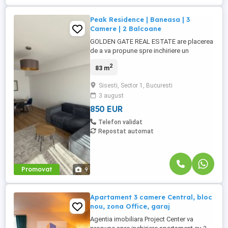
Peak Residence | Baneasa | 3
Camere | 2 Balcoane
GOLDEN GATE REAL ESTATE are placerea
de a va propune spre inchiriere un
apartament de 3 camere, in zona Sisesti -
2
83 m
Baneasa. Solicitati predentare video.
Imobilul este situat la etajul 5 intr-un bloc
Sisesti, Sector 1, Bucuresti
cu regim de inaltime P + 11, finalizat in
3 august
anul 2021, avand o suprafata utila de 83
mp si 2 balcoane ...
850 EUR
Telefon validat
Repostat automat
Promovat
9
Apartament 3 camere Central, bloc
nou, zona Office, garaj
Agentia imobiliara Project Center va