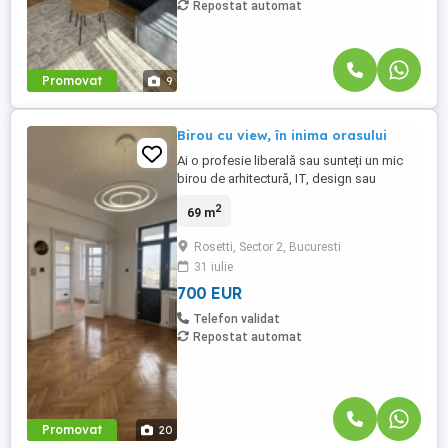
Repostat automat
Promovat
9
Birou cu view, în inima orasului
Ai o profesie liberală sau sunteți un mic
birou de arhitectură, IT, design sau
consultanță? În inima orașului vă e locul!
2
69 m
Apartamentul este scăldat în lumină, bine
împărțit, cu spații ce se pot uni dacă se
Rosetti, Sector 2, Bucuresti
merge pe conceptul de spațiu deschis de
31 iulie
lucru. Nu este mobilat, pentru ca fiecare să
își poată ...
700 EUR
Telefon validat
Repostat automat
Promovat
20