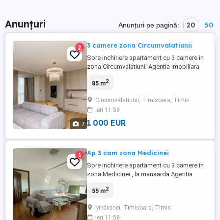
Anunțuri
20
50
Anunțuri pe pagină:
3 camere zona Circumvalatiunii
2
Spre inchiriere apartament cu 3 camere in
zona Circumvalatiunii Agentia Imobiliara
Cat Estate va propune spre inchiriere un
2
85 m
apartament cu 3 camere, complet mobilat
si utilat, amenajat modern. Este compus
Circumvalatiunii, Timisoara, Timis
din: -living open space cu bucataria, -2
ieri 11:59
dormitoare, -2 bai -balcon -loc de parcare
Pentru alte ...
1 000 EUR
7
Ap 3 cam zona Medicinei
1
Spre inchiriere apartament cu 3 camere in
zona Medicinei , la mansarda Agentia
Imobiliara Cat Estate va propune spre
2
55 m
inchiriere un apartament cu 3 camere,
complet mobilat si utilat, amenajat
Medicinei, Timisoara, Timis
modern. Este compus din: -living open
ieri 11:58
space cu bucataria, -2 dormitoare, -baie