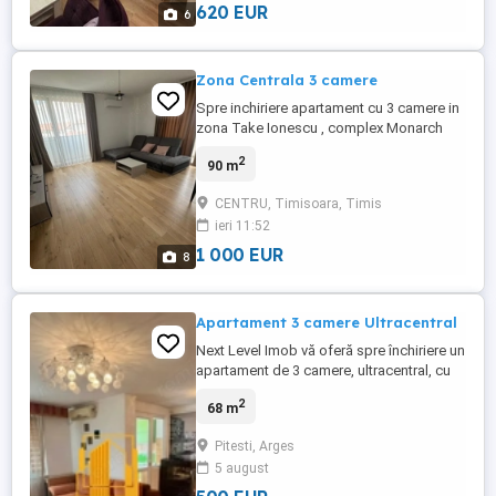
dormitor -baie -balcon 8 mp -terasa ...
620 EUR
6
Zona Centrala 3 camere
Spre inchiriere apartament cu 3 camere in
zona Take Ionescu , complex Monarch
Agentia Imobiliara Cat Estate va propune
2
90 m
spre inchiriere un apartament cu 3 camere,
complet mobilat si utilat, amenajat
CENTRU, Timisoara, Timis
modern. Este compus din: -living open
ieri 11:52
space cu bucataria, -2 dormitoare, -2 bai -
terasa -boxa -loc de ...
1 000 EUR
8
Apartament 3 camere Ultracentral
Next Level Imob vă oferă spre închiriere un
apartament de 3 camere, ultracentral, cu
vedere spre Piața Vasile Milea.
2
68 m
Apartamentul este complet mobilat și
uilat.
Pitesti, Arges
5 august