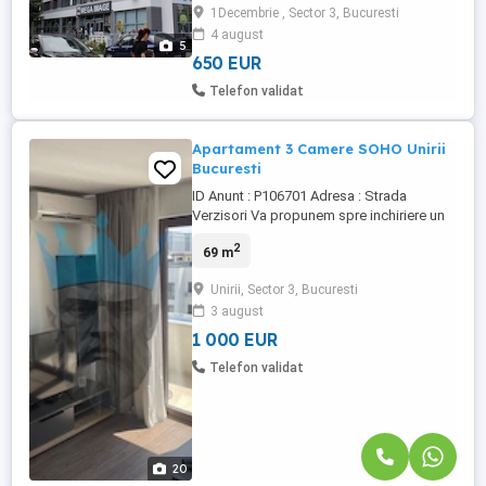
1Decembrie , Sector 3, Bucuresti
decomandat, centrala proprie, 2 balcoane,
4 august
2 băi, gresie, faianță, parchet, termopan. În
5
jur este o infrastructură ...
650 EUR
Telefon validat
Apartament 3 Camere SOHO Unirii
Bucuresti
ID Anunt : P106701 Adresa : Strada
Verzisori Va propunem spre inchiriere un
apartament cu 3 Camere, complet mobilat
2
69 m
si utilat in zona Unirii . Apartamentul are o
suprafata de 69 mp si se afla la Etajul 5
Unirii, Sector 3, Bucuresti
intr-un bloc cu regim de inaltime P + 6.
3 august
Centrala proprie cu incalzire in pardoseala
ofera un ...
1 000 EUR
Telefon validat
20