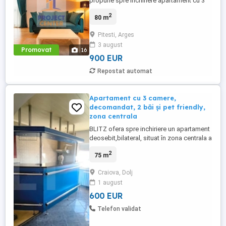
propune spre inchiriere apartament cu 3
camere situat central. Compartimentarea
2
80 m
este una practica, decomandata: living cu
terasa, bucatarie, dormitor matrimonial cu
Pitesti, Arges
baie proprie, dormitor, hol si baie. Dipune
3 august
de incalzire in pardoseala si aer
Promovat
16
conditionat. Se inchiriaza ...
900 EUR
Repostat automat
Apartament cu 3 camere,
decomandat, 2 băi și pet friendly,
zona centrala
BLITZ ofera spre inchiriere un apartament
deosebit,bilateral, situat în zona centrala a
orașului, ce îmbină perfect confortul,
2
75 m
spațiul generos și o locație excelentă.
Compartimentarea decomandată oferă
Craiova, Dolj
intimitate și funcționalitate, fiind ideală
1 august
atât pentru o familie, cât și pentru cei care
își doresc ...
600 EUR
Telefon validat