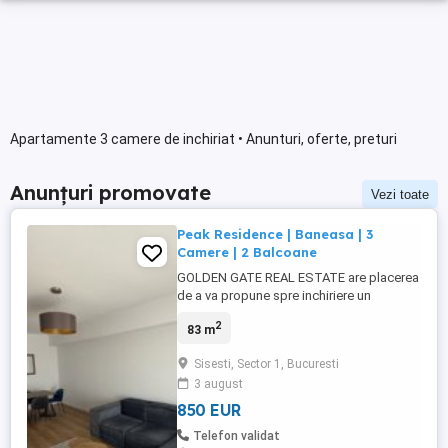
Apartamente 3 camere de inchiriat • Anunturi, oferte, preturi
Anunțuri promovate
Vezi toate
Peak Residence | Baneasa | 3
Camere | 2 Balcoane
GOLDEN GATE REAL ESTATE are placerea
de a va propune spre inchiriere un
apartament de 3 camere, in zona Sisesti -
2
83 m
Baneasa. Solicitati predentare video.
Imobilul este situat la etajul 5 intr-un bloc
Sisesti, Sector 1, Bucuresti
cu regim de inaltime P + 11, finalizat in
3 august
anul 2021, avand o suprafata utila de 83
mp si 2 balcoane ...
850 EUR
Telefon validat