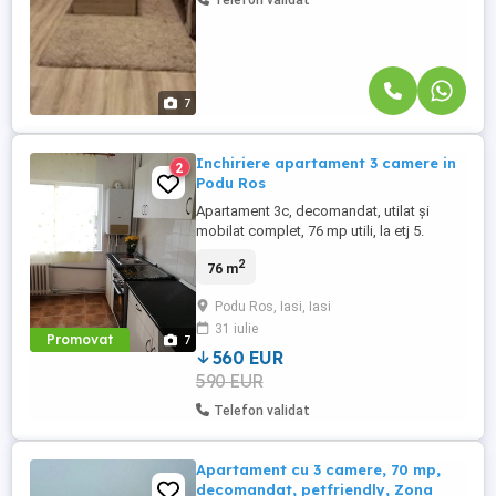
Telefon validat
7
Inchiriere apartament 3 camere in
2
Podu Ros
Apartament 3c, decomandat, utilat și
mobilat complet, 76 mp utili, la etj 5.
Aproape de Palas Mall și alte zone de
2
76 m
interes. Nu se acceptă fumători sau
animale de companie. Chiria este 560 euro
Podu Ros, Iasi, Iasi
și o garanție de aceeași valoare. Este liber
31 iulie
începând cu luna august.
Promovat
7
560 EUR
590 EUR
Telefon validat
Apartament cu 3 camere, 70 mp,
decomandat, petfriendly, Zona