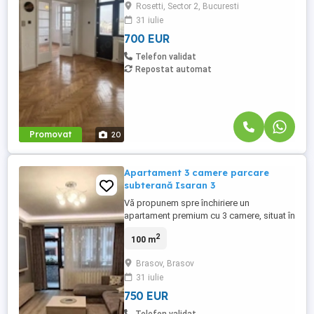
Rosetti, Sector 2, Bucuresti
merge pe conceptul de spațiu deschis de
31 iulie
lucru. Nu este mobilat, pentru ca fiecare să
își poată ...
700 EUR
Telefon validat
Repostat automat
Promovat
20
Apartament 3 camere parcare
subterană Isaran 3
Vă propunem spre închiriere un
apartament premium cu 3 camere, situat în
complexul rezidențial Isaran, la etajul 5.
2
100 m
Proprietatea se remarcă prin suprafața
generoasă, compartimentarea practică,
Brasov, Brasov
finisajele de calitate și dotările moderne,
31 iulie
fiind alegerea ideală pentru o familie sau
pentru persoane care ...
750 EUR