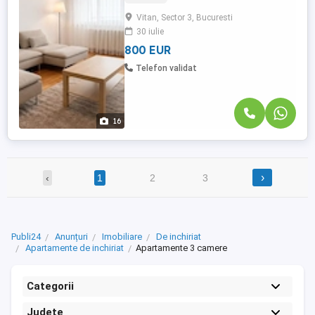
și luminos, situat într-un imobil construit în
Vitan, Sector 3, Bucuresti
2010, pe strada Foișorului. Amplasarea
30 iulie
reprezintă unul dintre cele mai mari
avantaje ale ...
800 EUR
Telefon validat
16
›
‹
1
2
3
Publi24
Anunțuri
Imobiliare
De inchiriat
Apartamente de inchiriat
Apartamente 3 camere
Categorii
Județe