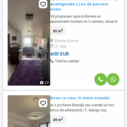
Avantgarden | Loc de parcare
inclus
Vă propunem spre închiriere un
apartament modern cu 3 camere, situat în
cartierul Avantgarden Bartolomeu, una
2
85 m
dintre cele mai apreciate zone rezidențiale
din Brașov. Spațios, luminos și amenajat
Brasov, Brasov
cu bun gust, apartamentul este ideal
31 iulie
pentru o familie sau pentru persoane care
își doresc confort, liniște ...
600 EUR
Telefon validat
20
Birou cu view, în inima orasului
Ai o profesie liberală sau sunteți un mic
birou de arhitectură, IT, design sau
consultanță? În inima orașului vă e locul!
2
69 m
Apartamentul este scăldat în lumină, bine
împărțit, cu spații ce se pot uni dacă se