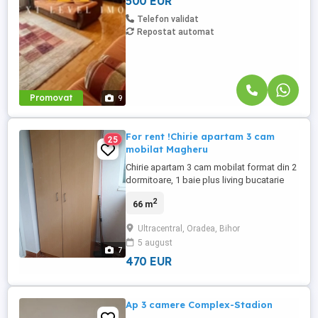
500 EUR
Telefon validat
Repostat automat
Promovat
9
For rent !Chirie apartam 3 cam
25
mobilat Magheru
Chirie apartam 3 cam mobilat format din 2
dormitoare, 1 baie plus living bucatarie
separata plus beci amenajat SU 66 mp
2
66 m
situat in aria ultracentrala facultatea de
medicina , Bulevard Decebal Xenopol. pret
Ultracentral, Oradea, Bihor
plus depozit o luna sau vand inf tel sau
5 august
whatsapp
7
470 EUR
Ap 3 camere Complex-Stadion