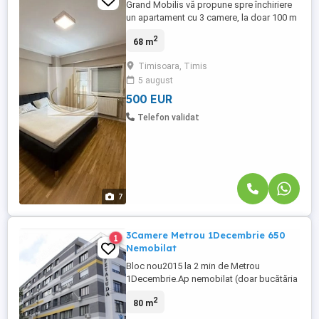
Grand Mobilis vă propune spre închiriere
un apartament cu 3 camere, la doar 100 m
de Spitalul Județean, în zona Complex –
2
68 m
Stadion. ✨ Caracteristici: ✅ 3 camere ✅
Etaj 5/6 ✅ Bloc izolat termic ✅ Centrală
Timisoara, Timis
termică proprie pe gaz ✅ Aer condiționat
5 august
✅ Complet mobilat și utilat ✅ Contorizare
individuală (apă, ...
500 EUR
Telefon validat
7
3Camere Metrou 1Decembrie 650
1
Nemobilat
Bloc nou2015 la 2 min de Metrou
1Decembrie.Ap nemobilat (doar bucătăria
este mobilată dar neutilata are doar
2
80 m
aragaz),stare bună necesită o curățare pe
care o rezolvăm noi.Liber imediat.3 cam