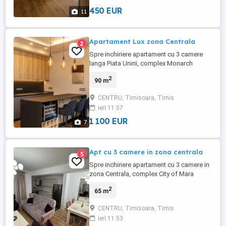
Pentru alte detalii nu ezitati ...
450 EUR
11
Apartament Lux zona Centrala
2
Spre inchiriere apartament cu 3 camere
langa Piata Unirii, complex Monarch
Agentia Imobiliara Cat Estate va propune
2
90 m
spre inchiriere un apartament cu 3 camere,
complet mobilat si utilat, amenajat
CENTRU, Timisoara, Timis
modern. Este compus din: -living open
ieri 11:57
space cu bucataria, -2 dormitoare, -2 bai -
terasa -loc de parcare Pentru ...
1 100 EUR
7
Apt cu 3 camere in zona centrala
5
Spre inchiriere apartament cu 3 camere in
zona Centrala, complex City of Mara
Agentia Imobiliara Cat Estate va propune
2
65 m
spre inchiriere un apartament cu 3 camere,
complet mobilat si utilat, amenajat
CENTRU, Timisoara, Timis
modern. Este compus din: -living open
ieri 11:53
space cu bucataria, -dormitor, -birou