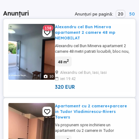
Anunțuri
20
50
Anunțuri pe pagină:
Alexandru cel Bun Minerva
138
apartament 2 camere 48 mp
NEMOBILAT
Alexandru cel Bun Minerva apartament 2
camere 48 metri patrati locuibili, bloc nou,
etaj intermediar, NEMOBILAT, centrala
2
48 m
termica proprie cu termostat de ambianta,
plita, hota, mobila de bucatarie, aer
Alexandru cel Bun, Iasi, Iasi
conditionat, usa metalica, scara cu
10
ieri 19:42
interfon, tamplarie exterioara termopan,
bloc izolat termic ...
320 EUR
Apartament cu 2 camere+parcare
in Tudor Vladimirescu-Rivers
Towers
Va propunem spre inchiriere un
apartament cu 2 camere in Tudor
Vladimirescu-Rivers Towers, bloc nou,