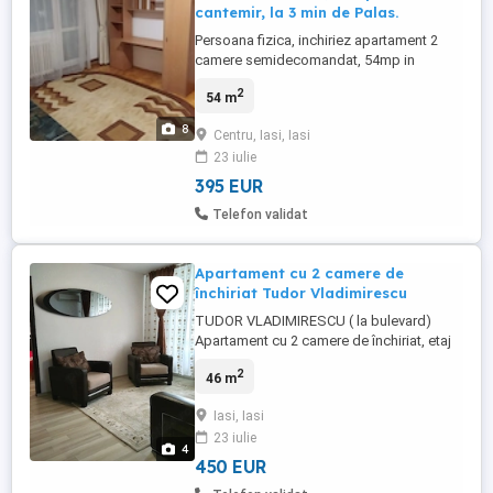
cantemir, la 3 min de Palas.
Persoana fizica, inchiriez apartament 2
camere semidecomandat, 54mp in
cantemir, la 3 min de Palas. Apartamentul
2
54 m
este liber începând cu 1 august. Este
dotat cu centrala, frigider, mașina de
8
Centru, Iasi, Iasi
spălat, aragaz, baie cu cada și geam.
23 iulie
Apartamentul este situat într-o zonă
liniștită la etaj intermediar. Are un ...
395 EUR
Telefon validat
Apartament cu 2 camere de
închiriat Tudor Vladimirescu
TUDOR VLADIMIRESCU ( la bulevard)
Apartament cu 2 camere de închiriat, etaj
1. Preț 450 euro luna Aproape de campus,
2
46 m
facultăți, mall, centru. Incalzire centralizata
Aer condiționat, frigider, mașină de spălat,
Iasi, Iasi
mobilier. Telefon La întrarea în spațiu se
23 iulie
plătește garanție 1 luna de chirie + chiria ...
4
450 EUR