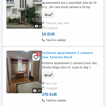
Apartamentul are o suprafață utila de 70
m.p., din care două camere a 20 mp
fiecare și balcon, fiind situat la etajul I.
2
70 m
Este cam la 100 de m de Biblioteca
Centrala Universitara Eminescu și Casa de
Pacurari, Iasi, Iasi
Cultura a Studenților. Apartamentul are
2
5 august
centrala termica proprie, baie completa cu
mașină de spălat automata ...
10 EUR
Telefon validat
Inchiriez Apartament 2 camere-
5
Iasi Tatarasi Nord
Închiriez apartament 2 camere Zona: Iasi ,
Strada Stejar, bloc I3, scara A, etaj 1,
Tătărași Nord, Piata Chirila Iasi Preț
2
40 m
negociabil. Fara animale, copii. Telefon: (
Suprafața:40m3 Apartamentul se vinde
Iasi, Iasi
complet mobilat și utilat, fiind pregătit
4 august
pentru mutare imediată. Este dotat cu
10
mobilier și electrocasnice, ...
370 EUR
Telefon validat