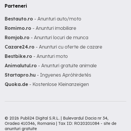
Parteneri
Bestauto.ro
- Anunturi auto/moto
Romimo.ro
- Anunturi imobiliare
Romjob.ro
- Anunturi locuri de munca
Cazare24.ro
- Anunturi cu oferte de cazare
Bestbike.ro
- Anunturi moto
Animalutul.ro
- Anunturi gratuite animale
Startapro.hu
- Ingyenes Apróhirdetés
Quoka.de
- Kostenlose Kleinanzeigen
© 2026 Publi24 Digital S.R.L. | Bulevardul Dacia nr 34,
Oradea 410346, Romania | Tax ID: RO20201084 -
site de
anunturi gratuite