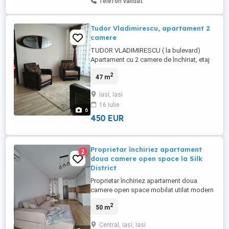
Telefon validat
Tudor Vladimirescu, apartament 2
camere
TUDOR VLADIMIRESCU ( la bulevard)
Apartament cu 2 camere de închiriat, etaj
1. Preț 450 euro luna Aproape de campus,
2
47 m
facultăți, mall, centru. Incalzire centralizata
Aer condiționat, frigider, mașină de spălat,
Iasi, Iasi
mobilier. Garanție 1 chirie + comision
16 iulie
agenție
6
450 EUR
Proprietar închiriez apartament
2
doua camere open space la Silk
District
Proprietar închiriez apartament doua
camere open space mobilat utilat modern
cu aer condiționat si loc de parcare inclus.
2
50 m
Apartamentul se poate inchiria începând
cu luna iulie.
Central, Iasi, Iasi