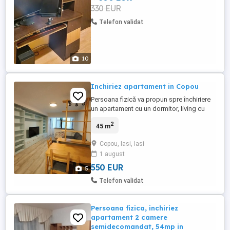
330 EUR
Telefon validat
10
Inchiriez apartament in Copou
Persoana fizică va propun spre închiriere
un apartament cu un dormitor, living cu
bucătărie open space și dressing, pentru
2
45 m
max 2 persoane. Apartamentul este situat
în Copou, vis a vis de Parcul Copou la
Copou, Iasi, Iasi
etajul 1 si este complet mobilat si utilat .
1 august
Pretul chiriei lunare este de 550 euro+ o
garanție de ...
550 EUR
5
Telefon validat
Persoana fizica, inchiriez
apartament 2 camere
semidecomandat, 54mp in