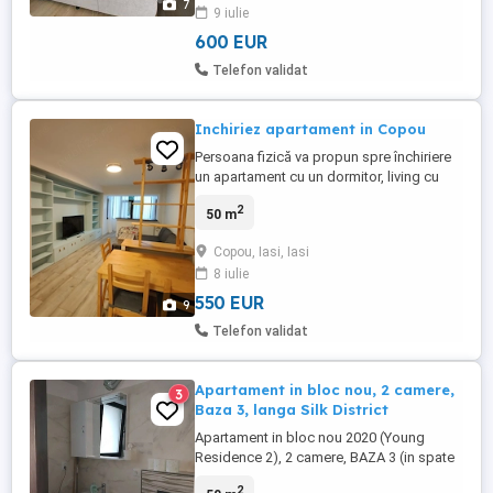
7
9 iulie
600 EUR
Telefon validat
Inchiriez apartament in Copou
Persoana fizică va propun spre închiriere
un apartament cu un dormitor, living cu
bucătărie open space și dressing, pentru
2
50 m
max 2 persoane. Apartamentul este situat
în Copou, vis a vis de Parcul Copou la
Copou, Iasi, Iasi
etajul 1 si este complet mobilat si utilat .
8 iulie
Pretul chiriei lunare este de 550 euro+ o
garanție de ...
550 EUR
9
Telefon validat
Apartament in bloc nou, 2 camere,
3
Baza 3, langa Silk District
Apartament in bloc nou 2020 (Young
Residence 2), 2 camere, BAZA 3 (in spate
la Petrom), etaj 1, cu balcon inchis (logie),
2