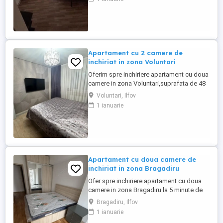
de 50 mp, situat la etajul 5.In zonă se află
numeroase magazine, supermarketuri,
restaurante, bănci, benzinării,
farmacii.Apartamentul se inchiriaza
mobilat ...
Apartament cu 2 camere de
inchiriat in zona Voluntari
Oferim spre inchiriere apartament cu doua
camere in zona Voluntari,suprafata de 48
mp,situat la etajul 2,ideal pentru un cuplu
Voluntari, Ilfov
sau o persoana care vrea putin mai mult
1 ianuarie
confort. Ai statia Cartier Voluntari,liniile
167 si 454,la 3-4 minute de mers,asa ca se
ajunge usor spre Bucuresti. In zona ai
supermarketuri,farmacii ...
Apartament cu doua camere de
inchiriat in zona Bragadiru
Ofer spre inchiriere apartament cu doua
camere in zona Bragadiru la 5 minute de
La Reina Pizza. Apartamentul dispune de
Bragadiru, Ilfov
50mp utili complet mobilat si utilat situat
1 ianuarie
la etajul 3.