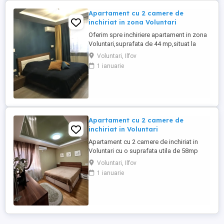
Apartament cu 2 camere de
inchiriat in zona Voluntari
Oferim spre inchiriere apartament in zona
Voluntari,suprafata de 44 mp,situat la
etajul 5,un apartament aerisit cu spatiu
Voluntari, Ilfov
suficient pentru un cuplu. Transportul e la
1 ianuarie
indemana prin statia Voluntari
Primarie,linie 167,iar zona are tot ce
trebuie: supermarketuri,locuri unde poti
manca rapid si strazi linistite. ...
Apartament cu 2 camere de
inchiriat in Voluntari
Apartament cu 2 camere de inchiriat in
Voluntari cu o suprafata utila de 58mp
situat la etajul 1 , apartament este complet
Voluntari, Ilfov
mobilat si utilat modern.Dispune de un
1 ianuarie
dressing generos. Detinem loc de
parcare.