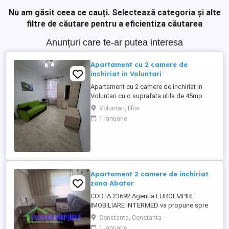
Nu am găsit ceea ce cauți.
Selectează categoria și alte
filtre de căutare pentru a eficientiza căutarea
Anunțuri care te-ar putea interesa
Apartament cu 2 camere de
inchiriat in Voluntari
Apartament cu 2 camere de inchiriat in
Voluntari cu o suprafata utila de 45mp
situat la etajul 2 4 la doar 10 minute de
Voluntari, Ilfov
supermarket.In apropiere regasim statie
1 ianuarie
stb .
Apartament 2 camere de inchiriat
zona Abator
COD IA 23692 Agentia EUROEMPIRE
IMOBILIARE INTERMED va propune spre
inchiriere un apartament cu 2 camere
Constanta, Constanta
,decomandat, zona Abator, cu suprafata
1 ianuarie