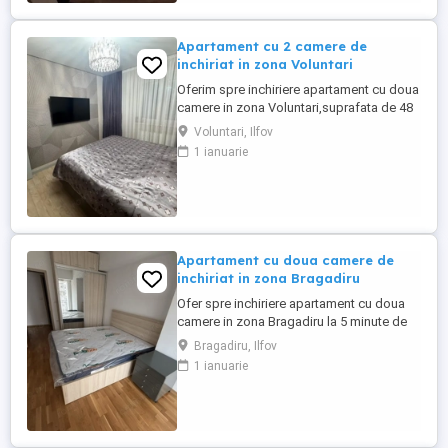
farmacii.Apartamentul se inchiriaza
mobilat ...
Apartament cu 2 camere de
inchiriat in zona Voluntari
Oferim spre inchiriere apartament cu doua
camere in zona Voluntari,suprafata de 48
mp,situat la etajul 2,ideal pentru un cuplu
Voluntari, Ilfov
sau o persoana care vrea putin mai mult
1 ianuarie
confort. Ai statia Cartier Voluntari,liniile
167 si 454,la 3-4 minute de mers,asa ca se
ajunge usor spre Bucuresti. In zona ai
supermarketuri,farmacii ...
Apartament cu doua camere de
inchiriat in zona Bragadiru
Ofer spre inchiriere apartament cu doua
camere in zona Bragadiru la 5 minute de
La Reina Pizza. Apartamentul dispune de
Bragadiru, Ilfov
50mp utili complet mobilat si utilat situat
1 ianuarie
la etajul 3.