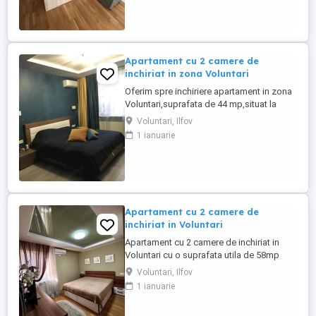
Apartament cu 2 camere de
inchiriat in zona Voluntari
Oferim spre inchiriere apartament in zona
Voluntari,suprafata de 44 mp,situat la
etajul 5,un apartament aerisit cu spatiu
Voluntari, Ilfov
suficient pentru un cuplu. Transportul e la
1 ianuarie
indemana prin statia Voluntari
Primarie,linie 167,iar zona are tot ce
trebuie: supermarketuri,locuri unde poti
manca rapid si strazi linistite. ...
Apartament cu 2 camere de
inchiriat in Voluntari
Apartament cu 2 camere de inchiriat in
Voluntari cu o suprafata utila de 58mp
situat la etajul 1 , apartament este complet
Voluntari, Ilfov
mobilat si utilat modern.Dispune de un
1 ianuarie
dressing generos. Detinem loc de
parcare.