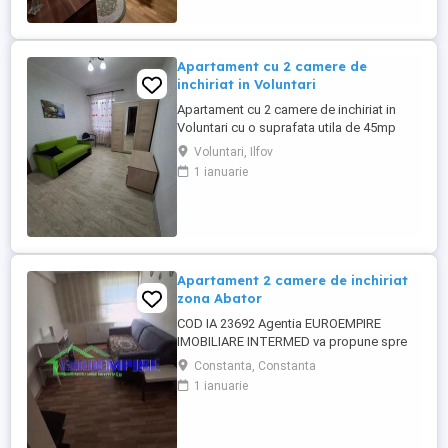
Apartament cu 2 camere de
inchiriat in Voluntari
Apartament cu 2 camere de inchiriat in
Voluntari cu o suprafata utila de 45mp
situat la etajul 2 4 la doar 10 minute de
Voluntari, Ilfov
supermarket.In apropiere regasim statie
1 ianuarie
stb .
Apartament 2 camere de inchiriat
zona Abator
COD IA 23692 Agentia EUROEMPIRE
IMOBILIARE INTERMED va propune spre
inchiriere un apartament cu 2 camere
Constanta, Constanta
,decomandat, zona Abator, cu suprafata
1 ianuarie
de 50 mp, situat la etajul 5.In zonă se află
numeroase magazine, supermarketuri,
restaurante, bănci, benzinării,