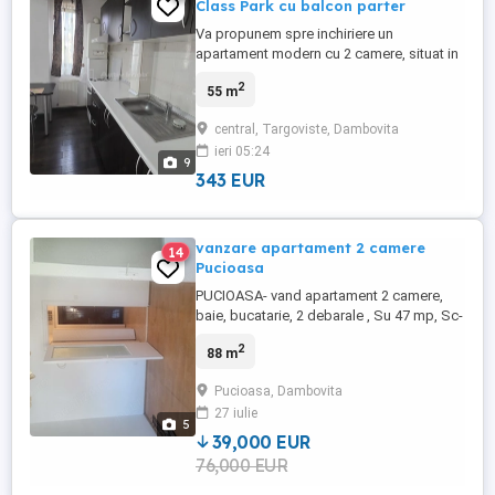
Class Park cu balcon parter
Va propunem spre inchiriere un
apartament modern cu 2 camere, situat in
ansamblul rezidential Class Park, la parter,
2
55 m
intr-un imobil dotat cu lift. Locuinta este
complet mobilata si utilata, fiind pregatita
central, Targoviste, Dambovita
pentru mutare imediata. Apartamentul este
ieri 05:24
foarte bine intretinut, amenajat cu atentie
9
la detalii ...
343 EUR
vanzare apartament 2 camere
14
Pucioasa
PUCIOASA- vand apartament 2 camere,
baie, bucatarie, 2 debarale , Su 47 mp, Sc-
57 mp, bloc de caramida, CT, parchet,
2
88 m
termopan, pret 39000 euro
Pucioasa, Dambovita
27 iulie
5
39,000 EUR
76,000 EUR