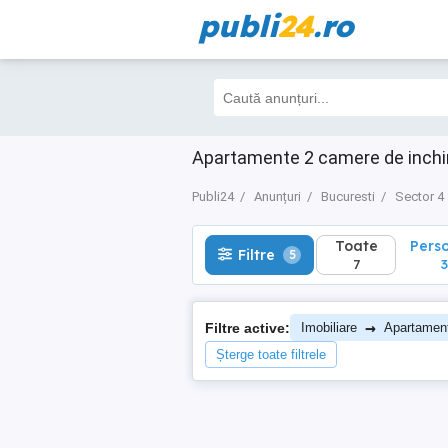
publi
24
.ro
Toate
Perso
Filtre
5
7
3
Apartamente 2 camere de inchiria
Publi24
Anunțuri
Bucuresti
Sector 4
Toate
Pers
Filtre
5
7
3
→
Filtre active:
Imobiliare
Apartamen
Șterge toate filtrele