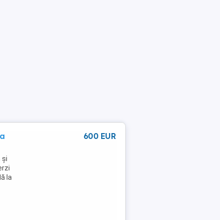
ma
600 EUR
 și
erzi
ă la