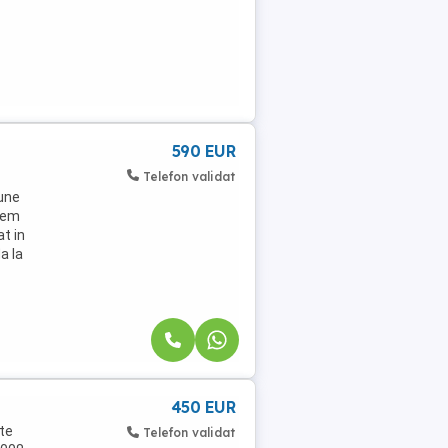
590 EUR
Telefon validat
pune
unem
t in
a la
450 EUR
te
Telefon validat