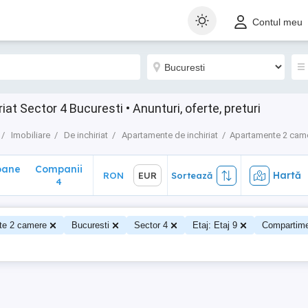
ane
Companii
Hartă
RON
EUR
Sortează
Contul meu
4
t Sector 4 Bucuresti • Anunturi, oferte, preturi
Imobiliare
De inchiriat
Apartamente de inchiriat
Apartamente 2 cam
oane
Companii
Hartă
RON
EUR
Sortează
4
te 2 camere
Bucuresti
Sector 4
Etaj: Etaj 9
Compartime