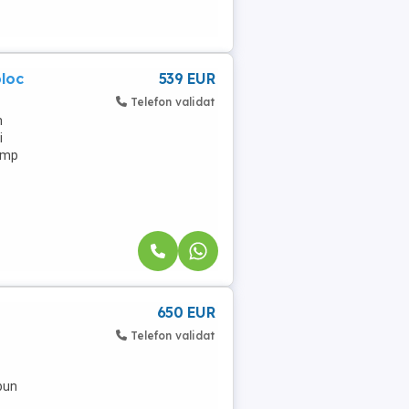
bloc
539 EUR
Telefon validat
n
i
4mp
650 EUR
Telefon validat
bun