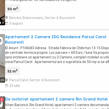
2
50 m
Berceni, Brancoveanu, Sector 4, Bucuresti
8
3 august
Apartament 2 Camere ISG Residence Parcul Carol
Bucuresti
ID Anunt : P106683 Adresa : Strada Fabrica de Chibrituri 13-15 Dis
de centrala termica proprie. Loc parcare = 60 Euro / luna Va prop
spre inchiriere un apartament cu 2 Camere, complet mobilat si utila
zona Parcul Carol . Apartamentul are o suprafata de 50 mp si se afl
Etajul 9 intr-un ...
2
52 m
Parcul Carol, Sector 4, Bucuresti
20
23 iulie
De inchiriat apartament 2 camere Rin Grand Hotel
3
Vitan-Barzesti, Rin Grand Hotel, apartament 2 camere decomanda