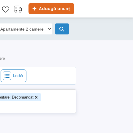
Listă
Adaugă anunț
ere
Listă
ntare: Decomandat