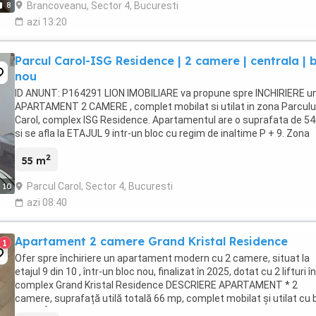
Brancoveanu, Sector 4, Bucuresti
8
azi 13:20
Parcul Carol-ISG Residence | 2 camere | centrala | 
nou
ID ANUNT: P164291 LION IMOBILIARE va propune spre INCHIRIERE u
APARTAMENT 2 CAMERE , complet mobilat si utilat in zona Parculu
Carol, complex ISG Residence. Apartamentul are o suprafata de 5
si se afla la ETAJUL 9 intr-un bloc cu regim de inaltime P + 9. Zona
linistita Centrala proprie Bucataria ...
2
55 m
Parcul Carol, Sector 4, Bucuresti
10
azi 08:40
Apartament 2 camere Grand Kristal Residence
1
Ofer spre închiriere un apartament modern cu 2 camere, situat la
etajul 9 din 10 , într-un bloc nou, finalizat în 2025, dotat cu 2 lifturi în
complex Grand Kristal Residence DESCRIERE APARTAMENT * 2
camere, suprafață utilă totală 66 mp, complet mobilat și utilat cu 
gust * Încălzire în pardoseală ...