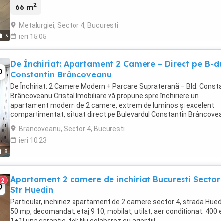
2
66 m
Metalurgiei, Sector 4, Bucuresti
3
ieri 15:05
De Închiriat: Apartament 2 Camere – Direct pe B-d
Constantin Brâncoveanu
De Închiriat: 2 Camere Modern + Parcare Supraterană – Bld. Const
Brâncoveanu Cristal Imobiliare vă propune spre închiriere un
apartament modern de 2 camere, extrem de luminos și excelent
compartimentat, situat direct pe Bulevardul Constantin Brâncove
în dreptul benzinăriei Petrom și a bisericii ...
Brancoveanu, Sector 4, Bucuresti
ieri 10:23
8
Apartament 2 camere de inchiriat Bucuresti Sector
2
Str Huedin
Particular, inchiriez apartament de 2 camere sector 4, strada Hued
50 mp, decomandat, etaj 9 10, mobilat, utilat, aer conditionat. 400 
1+1l una garantie. tel: Nu colaborez cu agentii!