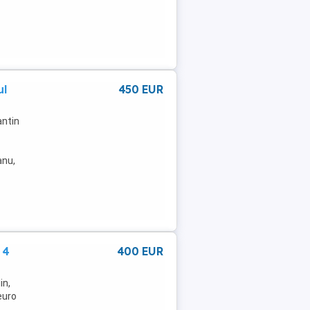
ul
450 EUR
antin
anu,
 4
400 EUR
in,
euro