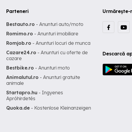
Parteneri
Urmărește-
Bestauto.ro
- Anunturi auto/moto
Romimo.ro
- Anunturi imobiliare
Romjob.ro
- Anunturi locuri de munca
Cazare24.ro
- Anunturi cu oferte de
Descarcă ap
cazare
Bestbike.ro
- Anunturi moto
Animalutul.ro
- Anunturi gratuite
animale
Startapro.hu
- Ingyenes
Apróhirdetés
Quoka.de
- Kostenlose Kleinanzeigen