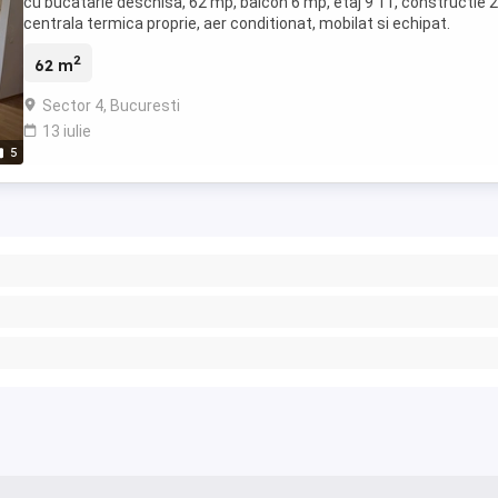
cu bucatarie deschisa, 62 mp, balcon 6 mp, etaj 9 11, constructie 
centrala termica proprie, aer conditionat, mobilat si echipat.
2
62 m
Sector 4, Bucuresti
13 iulie
5