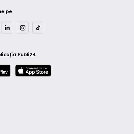
ne pe
licația Publi24