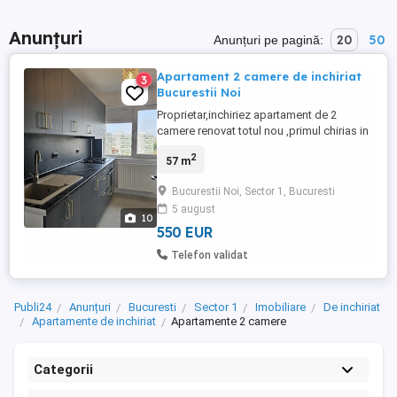
Anunțuri
20
50
Anunțuri pe pagină:
Apartament 2 camere de inchiriat
3
Bucurestii Noi
Proprietar,inchiriez apartament de 2
camere renovat totul nou ,primul chirias in
Bucurestii noi aproape de Parcul
2
57 m
Bazilescu zona linistita etaj 9 din 10 cu lift
nou modern montat in 2025 cu o
Bucurestii Noi, Sector 1, Bucuresti
panorama superba,supraveghere
5 august
video.Este aproape de 2 intrari de metrou
10
Bazilescu 5 min si Jiului, de Kaufland ...
550 EUR
Telefon validat
Publi24
Anunțuri
Bucuresti
Sector 1
Imobiliare
De inchiriat
Apartamente de inchiriat
Apartamente 2 camere
Categorii