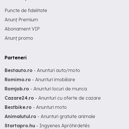
Puncte de fidelitate
Anunț Premium
Abonament VIP
Anunț promo
Parteneri
Bestauto.ro
- Anunturi auto/moto
Romimo.ro
- Anunturi imobiliare
Romjob.ro
- Anunturi locuri de munca
Cazare24.ro
- Anunturi cu oferte de cazare
Bestbike.ro
- Anunturi moto
Animalutul.ro
- Anunturi gratuite animale
Startapro.hu
- Ingyenes Apróhirdetés