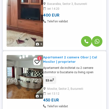
transport, stradal. În zonă există foarte
Basarabia, Sector 3, Bucuresti
multe magazine, școli și grădinițe, parc
ieri 14:20
IOR și Mega Mall
400 EUR
Telefon validat
9
Apartament 2 camere Obor | Cal
2
Mosilor | proprietar
Apartament de inchiriat cu 2 camere
(dormitor si bucatarie cu living open
space). Direct proprietar. Apartamentul
2
53 m
este situat in Calea Moșilor 294, la 6
minute de mers pe jos de statia de metrou
Mosilor, Sector 2, Bucuresti
Bucur Obor. Acesta se afla la etajul 9 10 ,
ieri 13:12
blocul fiind izolat termic,intrare stradala.
8
Este complet ...
450 EUR
Telefon validat