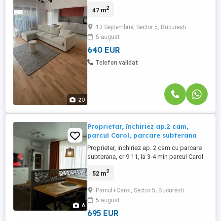
zone ale Capitalei – zona Marriott. Acest
2
47 m
apartament de Tip C, situat la etaj superior
(9), in complexul Zenith Belle Tour,
13 Septembrie, Sector 5, Bucuresti
redefineste confortul urban printr-un
5 august
design inteligent și o orientare ...
640 EUR
Telefon validat
20
Proprietar, închiriez ap.2 cam,
parcul Carol, parcare subterana
Proprietar, inchiriez ap. 2 cam cu parcare
subterana, er 9 11, la 3-4 min parcul Carol
intersecție trasee mijloace transport, 2 AC,
2
52 m
MSV
Parcul+Carol, Sector 5, Bucuresti
5 august
6
695 EUR