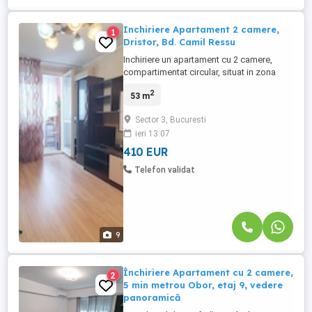
Inchiriere Apartament 2 camere,
1
Dristor, Bd. Camil Ressu
Inchiriere un apartament cu 2 camere,
compartimentat circular, situat in zona
Dristor, pe Bulevardul Camil Ressu, zona
2
53 m
Sector 3. -Apartamentul se află la etajul 9
dintr-un imobil de 10 etaje, oferind o
Sector 3, Bucuresti
priveliște panoramică frumoasă, multă
ieri 13:07
liniște și lumină naturală. -Cu o suprafață
utilă de 52.5 mp ...
410 EUR
Telefon validat
9
Închiriere Apartament cu 2 camere,
2
5 min metrou Obor, etaj 9, vedere
panoramică