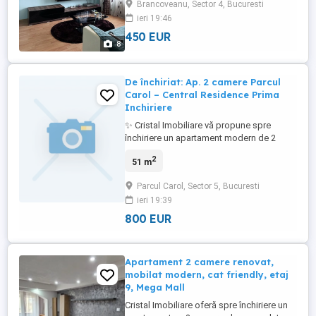
Brancoveanu, Sector 4, Bucuresti
spre închiriere un apartament modern de 2
ieri 19:46
camere, extrem de luminos și excelent
450 EUR
compartimentat, situat direct pe
8
Bulevardul Constantin Brâncoveanu, în
dreptul benzinăriei Petrom și a bisericii ...
De închiriat: Ap. 2 camere Parcul
Carol – Central Residence Prima
Inchiriere
✨ Cristal Imobiliare vă propune spre
închiriere un apartament modern de 2
camere, complet nou, situat în ansamblul
2
51 m
rezidențial Central Address Residence .
Proprietatea se află la prima închiriere,
Parcul Carol, Sector 5, Bucuresti
fiind amenajată cu materiale de înaltă
ieri 19:39
calitate și o atenție deosebită la detalii.
Situat la etajul 9, ...
800 EUR
Apartament 2 camere renovat,
mobilat modern, cat friendly, etaj
9, Mega Mall
Cristal Imobiliare oferă spre închiriere un