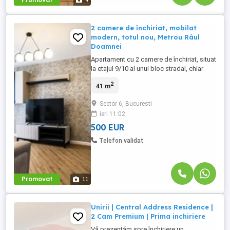
9
2 camere de închiriat, mobilat
modern, totul nou, Metrou Râul
Doamnei
Apartament cu 2 camere de închiriat, situat
la etajul 9/10 al unui bloc stradal, chiar
lângă stația de metrou Râul Doamnei.
2
41 m
Poziția este unul dintre marile avantaje ale
proprietății: ai metroul la câțiva pași,
Sector 6, Bucuresti
Parcul Moghioroș aproape, Auchan
ieri 11:02
Drumul Taberei, tramvaiul 41 și toate
facilitățile. Apartamentul ...
500 EUR
Telefon validat
Promovat
11
Unirii | Central Address Residence |
2 Cam Premium | Prima inchiriere
Vă prezentăm spre închiriere un