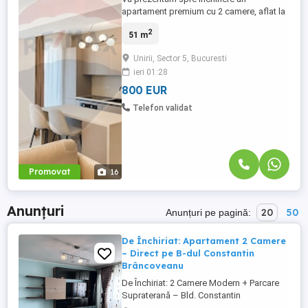
apartament premium cu 2 camere, aflat la
prima închiriere, în cadrul complexului
2
51 m
rezidențial Central Address Residence –
un ansamblu modern, apreciat pentru
Unirii, Sector 5, Bucuresti
poziționarea excelentă și accesul rapid
ieri 01:28
către centrul Capitalei. Situat la etajul 9 al
unui imobil finalizat în ...
800 EUR
Telefon validat
Promovat
16
Anunțuri
20
50
Anunțuri pe pagină:
De Închiriat: Apartament 2 Camere
– Direct pe B-dul Constantin
Brâncoveanu
De Închiriat: 2 Camere Modern + Parcare
Supraterană – Bld. Constantin
Brâncoveanu Cristal Imobiliare vă propune