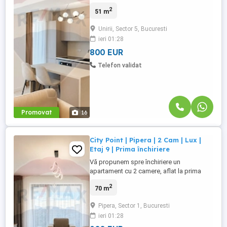
prima închiriere, în cadrul complexului
2
51 m
rezidențial Central Address Residence –
un ansamblu modern, apreciat pentru
Unirii, Sector 5, Bucuresti
poziționarea excelentă și accesul rapid
ieri 01:28
către centrul Capitalei. Situat la etajul 9 al
unui imobil finalizat în ...
800 EUR
Telefon validat
Promovat
16
City Point | Pipera | 2 Cam | Lux |
Etaj 9 | Prima închiriere
Vă propunem spre închiriere un
apartament cu 2 camere, aflat la prima
închiriere, situat într-un imobil nou din
2
70 m
complexul rezidențial City Point, în zona
Pipera-Aviației. Apartamentul este complet
Pipera, Sector 1, Bucuresti
mobilat și utilat, amenajat cu finisaje
ieri 01:28
premium, mobilier de calitate și
electrocasnice moderne, fiind ...