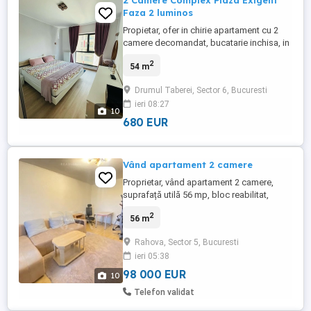
2 Camere Complex Plaza Exigent
Faza 2 luminos
Propietar, ofer in chirie apartament cu 2
camere decomandat, bucatarie inchisa, in
complexul EXIGENT PLAZA Faza 2, Sector
2
54 m
6, vedere pe est, pozitionare langa parcul
Liniei, multiple magazine in proximitate,
Drumul Taberei, Sector 6, Bucuresti
Mall Plaza si Mall AFI. Complet mobilat cu
ieri 08:27
multiple spatii de depozitare si utiliat (
10
centrala ...
680 EUR
Vând apartament 2 camere
Proprietar, vând apartament 2 camere,
suprafață utilă 56 mp, bloc reabilitat,
confort I, decomandat, stradal, sector 5,
2
56 m
pe Calea Rahovei (stația Petre Ispirescu),
bloc din anul 1985, vedere pe spate, et. 9
Rahova, Sector 5, Bucuresti
10, curat, (proaspăt zugravit), spațios,
ieri 05:38
liber, revizii gaze în garantie, revizii curent
în garanție, ...
98 000 EUR
10
Telefon validat