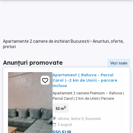
Apartamente 2 camere de inchiriat Bucuresti • Anunturi, oferte,
preturi
Anunțuri promovate
Vezi toate
Apartament ( Rahova - Parcul
Carol ) -2 km de Unirii - parcare
inclusa
Apartament 2 camere Premium – Rahova |
Parcul Carol | 2 km de Unirii | Parcare
inclusă Situat în zona Rahova, în apropiere
2
52 m
de Parcul Carol I, la doar 2 km de Piața
Unirii și la câteva minute de Liberty Center.
rahova, Sector 5, Bucuresti
Acces rapid către centru și multiple
3 august
mijloace de transport. Preț: 550 €/lună Loc
de parcare ...
550 EUR