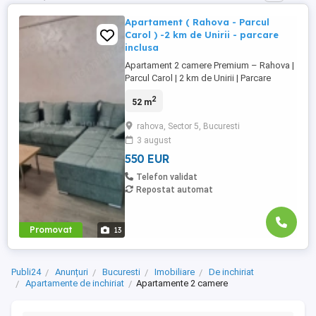
Apartament ( Rahova - Parcul
Carol ) -2 km de Unirii - parcare
inclusa
Apartament 2 camere Premium – Rahova |
Parcul Carol | 2 km de Unirii | Parcare
inclusă Situat în zona Rahova, în apropiere
2
52 m
de Parcul Carol I, la doar 2 km de Piața
Unirii și la câteva minute de Liberty Center.
rahova, Sector 5, Bucuresti
Acces rapid către centru și multiple
3 august
mijloace de transport. Preț: 550 €/lună Loc
de parcare ...
550 EUR
Telefon validat
Repostat automat
Promovat
13
Publi24
Anunțuri
Bucuresti
Imobiliare
De inchiriat
Apartamente de inchiriat
Apartamente 2 camere