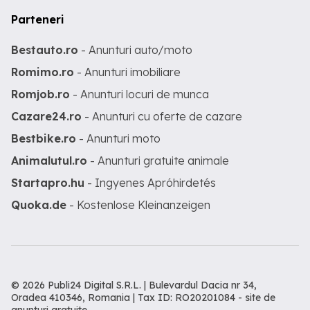
Parteneri
Bestauto.ro
- Anunturi auto/moto
Romimo.ro
- Anunturi imobiliare
Romjob.ro
- Anunturi locuri de munca
Cazare24.ro
- Anunturi cu oferte de cazare
Bestbike.ro
- Anunturi moto
Animalutul.ro
- Anunturi gratuite animale
Startapro.hu
- Ingyenes Apróhirdetés
Quoka.de
- Kostenlose Kleinanzeigen
© 2026 Publi24 Digital S.R.L. | Bulevardul Dacia nr 34,
Oradea 410346, Romania | Tax ID: RO20201084 -
site de