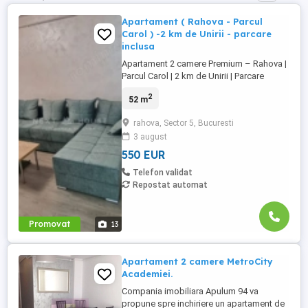
Apartament ( Rahova - Parcul
Carol ) -2 km de Unirii - parcare
inclusa
Apartament 2 camere Premium – Rahova |
Parcul Carol | 2 km de Unirii | Parcare
inclusă Situat în zona Rahova, în apropiere
2
52 m
de Parcul Carol I, la doar 2 km de Piața
Unirii și la câteva minute de Liberty Center.
rahova, Sector 5, Bucuresti
Acces rapid către centru și multiple
3 august
mijloace de transport. Preț: 550 €/lună Loc
de parcare ...
550 EUR
Telefon validat
Repostat automat
Promovat
13
Apartament 2 camere MetroCity
Academiei.
Compania imobiliara Apulum 94 va
propune spre inchiriere un apartament de