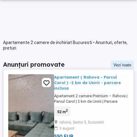
Apartamente 2 camere de inchiriat Bucuresti • Anunturi, oferte,
preturi
Anunțuri promovate
Vezi toate
Apartament ( Rahova - Parcul
Carol ) -2 km de Unirii - parcare
inclusa
Apartament 2 camere Premium – Rahova |
Parcul Carol | 2 km de Unirii | Parcare
inclusă Situat în zona Rahova, în apropiere
2
52 m
de Parcul Carol I, la doar 2 km de Piața
Unirii și la câteva minute de Liberty Center.
rahova, Sector 5, Bucuresti
Acces rapid către centru și multiple
3 august
mijloace de transport. Preț: 550 €/lună Loc
de parcare ...
550 EUR