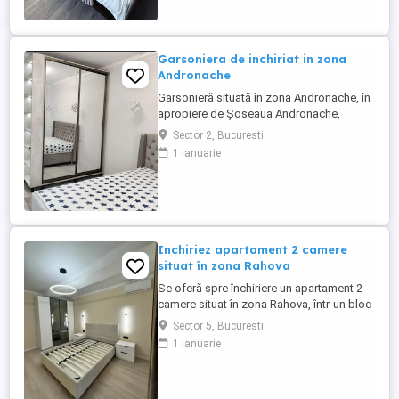
Garsoniera de inchiriat in zona
Andronache
Garsonieră situată în zona Andronache, în
apropiere de Șoseaua Andronache,
Carrefour Colentina și mijloace de
Sector 2, Bucuresti
transport în comun. Locuința este
1 ianuarie
amplasată la etajul 2 din 4, are o suprafață
de 30 mp și este compartimentată în
cameră, bucătărie separată și baie.
Imobilul este construit în anul 1986.
Inchiriez apartament 2 camere
situat în zona Rahova
Se oferă spre închiriere un apartament 2
camere situat în zona Rahova, într-un bloc
modern. Proprietatea se remarcă prin
Sector 5, Bucuresti
finisaje moderne, compartimentare
1 ianuarie
eficientă, luminozitate, fiind ideală pentru
un cuplu, un expat, o familie mică.
COMPARTIMENTARE SI DOTĂRI Suprafață