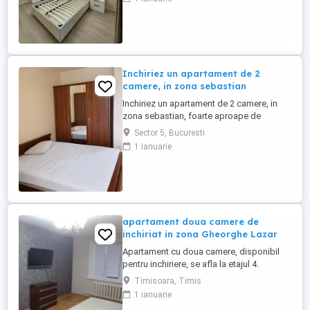
eficientă, luminozitate, fiind ideală pentru
un cuplu, un expat, o familie mică.
COMPARTIMENTARE SI DOTĂRI Suprafață
utilă: 45 mp, decomandat, etaj ...
Inchiriez un apartament de 2
camere, in zona sebastian
Inchiriez un apartament de 2 camere, in
zona sebastian, foarte aproape de
mijloacele de transport si magazinele din
Sector 5, Bucuresti
zona, este situat la etajul 3, si dispunde
1 ianuarie
50mp, ma puteti suna pentru mai multe
detalii
apartament doua camere de
inchiriat in zona Gheorghe Lazar
Apartament cu doua camere, disponibil
pentru inchiriere, se afla la etajul 4.
Mijloace de transport in comun: 5 minute
Timisoara, Timis
Apartamentul este situat in bloc nou si
1 ianuarie
totul este nou mobilat si uitlat Suprafata