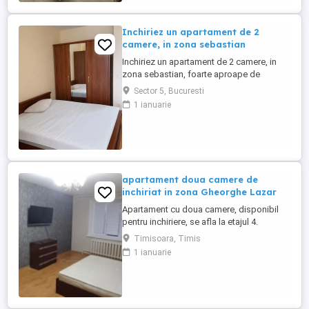
utilă: 45 mp, decomandat, etaj ...
Inchiriez un apartament de 2
camere, in zona sebastian
Inchiriez un apartament de 2 camere, in
zona sebastian, foarte aproape de
mijloacele de transport si magazinele din
Sector 5, Bucuresti
zona, este situat la etajul 3, si dispunde
1 ianuarie
50mp, ma puteti suna pentru mai multe
detalii
apartament doua camere de
inchiriat in zona Gheorghe Lazar
Apartament cu doua camere, disponibil
pentru inchiriere, se afla la etajul 4.
Mijloace de transport in comun: 5 minute
Timisoara, Timis
Apartamentul este situat in bloc nou si
1 ianuarie
totul este nou mobilat si uitlat Suprafata
utila a apartamentului este: 55 mp