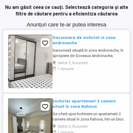
Nu am găsit ceea ce cauți.
Selectează categoria și alte
filtre de căutare pentru a eficientiza căutarea
Anunțuri care te-ar putea interesa
Garsoniera de inchiriat in zona
Andronache
Garsonieră situată în zona Andronache, în
apropiere de Șoseaua Andronache,
Carrefour Colentina și mijloace de
Sector 2, Bucuresti
transport în comun. Locuința este
1 ianuarie
amplasată la etajul 2 din 4, are o suprafață
de 30 mp și este compartimentată în
cameră, bucătărie separată și baie.
Imobilul este construit în anul 1986.
Inchiriez apartament 2 camere
situat în zona Rahova
Se oferă spre închiriere un apartament 2
camere situat în zona Rahova, într-un bloc
modern. Proprietatea se remarcă prin
Sector 5, Bucuresti
finisaje moderne, compartimentare
1 ianuarie