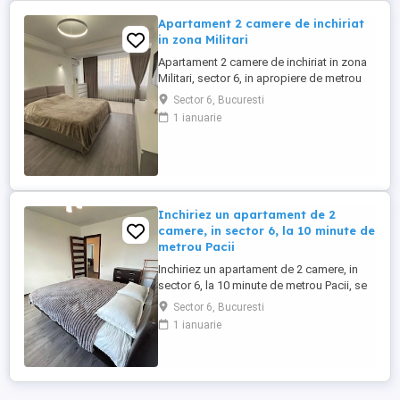
Apartament 2 camere de inchiriat
in zona Militari
Apartament 2 camere de inchiriat in zona
Militari, sector 6, in apropiere de metrou
(M3) Suprafata este 51mp2, decomandat,
Sector 6, Bucuresti
etaj 2 10. Mutare imediata, rog seriozitate
1 ianuarie
Inchiriez un apartament de 2
camere, in sector 6, la 10 minute de
metrou Pacii
Inchiriez un apartament de 2 camere, in
sector 6, la 10 minute de metrou Pacii, se
accepta animale de companie, este situat
Sector 6, Bucuresti
la etajul 3, si dispune de 50mp, va rog sa
1 ianuarie
ma sunati pentru mai multe detalii