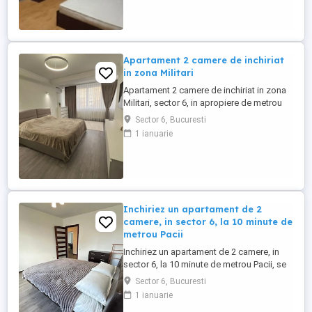
utila a apartamentului este: 55 mp
Apartament 2 camere de inchiriat
in zona Militari
Apartament 2 camere de inchiriat in zona
Militari, sector 6, in apropiere de metrou
(M3) Suprafata este 51mp2, decomandat,
Sector 6, Bucuresti
etaj 2 10. Mutare imediata, rog seriozitate
1 ianuarie
Inchiriez un apartament de 2
camere, in sector 6, la 10 minute de
metrou Pacii
Inchiriez un apartament de 2 camere, in
sector 6, la 10 minute de metrou Pacii, se
accepta animale de companie, este situat
Sector 6, Bucuresti
la etajul 3, si dispune de 50mp, va rog sa
1 ianuarie
ma sunati pentru mai multe detalii