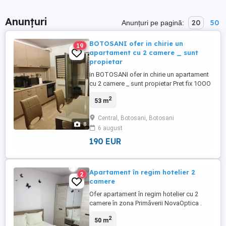
Anunțuri
20
50
Anunțuri pe pagină:
BOTOSANI ofer in chirie un
19
apartament cu 2 camere _ sunt
propietar
in BOTOSANI ofer in chirie un apartament
cu 2 camere _ sunt propietar Pret fix 1OOO
si doresc in avans pe 3 luni = 3OOO Lei;
2
53 m
fara alta garantie Dupa mutare nu o sa
platiti primele 3 luni deoarece ati platit in
Central, Botosani, Botosani
avans Doresc asa sa fiu sigur ca nu se
8
6 august
pleaca dupa o luna sau doua este pe
Strada Marchian ...
190 EUR
Apartament în regim hotelier 2
2
camere
Ofer apartament în regim hotelier cu 2
camere în zona Primăverii NovaOptica .
Apartamentul este dotat : Bucătărie
2
50 m
complet echipată (aragaz, cuptor