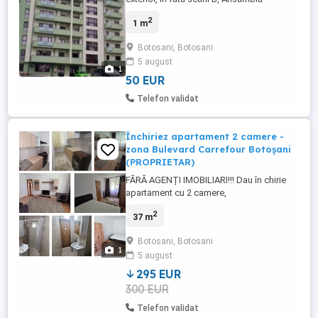
rezidential Smarald Unirii. Parcarea este
2
1 m
supravegheata video, acces telecomanda.
Pret negociabil!
Botosani, Botosani
5 august
1
50 EUR
Telefon validat
Închiriez apartament 2 camere -
zona Bulevard Carrefour Botoșani
(PROPRIETAR)
FĂRĂ AGENȚI IMOBILIARI!!! Dau în chirie
apartament cu 2 camere,
semidecomandat, situat la parter, într-o
2
37 m
zonă liniștită și accesibilă, aproape de
Carrefour Botoșani. - Complet renovat
Botosani, Botosani
acum 2 ani - Încălzire Modern Calor
1
5 august
(Călduros) - Mobilat și utilat - Se află la a
doua închiriere - Aproape de magazine ...
295 EUR
300 EUR
Telefon validat