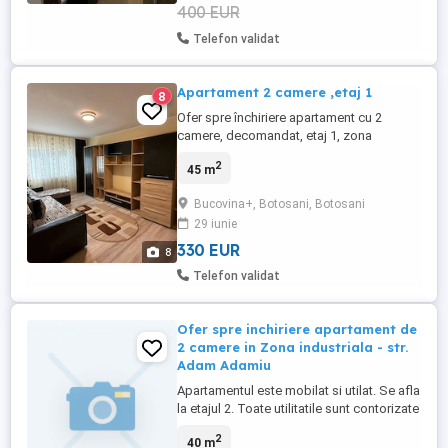
400 EUR
Telefon validat
Apartament 2 camere ,etaj 1
8
Ofer spre închiriere apartament cu 2
camere, decomandat, etaj 1, zona
Bucovina, izolat, mobilat și utilat, centrală
2
45 m
termică, aragaz, combină frigorifică,
mașină de spălat și uscător de rufe. Se
Bucovina+, Botosani, Botosani
închiriază pe termen lung, cu contract
29 iunie
ANAF. PREȚ: 330 euro+ garanție. Nu
doresc colaborări cu agenții i ...
330 EUR
8
Telefon validat
Ofer spre inchiriere apartament de
2 camere in Zona industriala - str.
Adam Adamiu
Apartamentul este mobilat si utilat. Se afla
la etajul 2. Toate utilitatile sunt contorizate
separat. Pentru orice fel de detalii sunati la
2
40 m
numarul de telefon afisat.