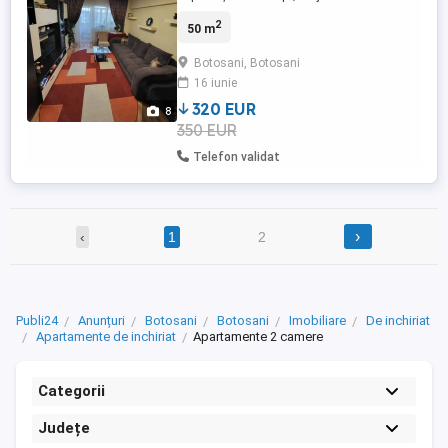
lift nou, mobilat si utilat cu CT si aer
2
50 m
condiționat, in zona Primaverii
(Novaoptic). Exclus animale de companie.
Botosani, Botosani
16 iunie
320 EUR
8
350 EUR
Telefon validat
›
‹
1
2
Publi24
Anunțuri
Botosani
Botosani
Imobiliare
De inchiriat
Apartamente de inchiriat
Apartamente 2 camere
Categorii
Județe