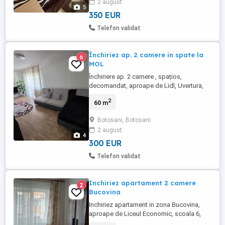
2 august
5
350 EUR
Telefon validat
Închiriez ap. 2 camere in spate la
6
MOL
Închiriere ap. 2 camere , spațios,
decomandat, aproape de Lidl, Uvertura,
Farmacia Anca , Grivița, Sc 8, mobilat ,
2
60 m
pentru detalii sunați la :
Botosani, Botosani
2 august
4
300 EUR
Telefon validat
Inchiriez apartament 2 camere
2
Bucovina
Inchiriez apartament in zona Bucovina,
aproape de Liceul Economic, scoala 6,
aflat la etajul 2, decomandat. Zona linistiti,