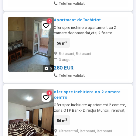
Telefon validat
Apartment de închiriat
3
Ofer spre închiriere apartament cu 2
camere decomandat,etaj 2 foarte
luminos,mobilat si utilat,izolat
2
56 m
exterior,geamuri termopan, aer
conditionat,central termic ,zona SC. 8 ,la 5
Botosani, Botosani
minute de Mall.În apropiere de parcuri de
3 august
joaca pentru copii,gradinite,licee,
magazine si piata . Pret: 280 euro pe ...
280 EUR
5
Telefon validat
ofer spre inchiriere ap 2 camere
1
central
Ofer spre închiriere Apartament 2 camere,
zona OTP Bank- Direcția Muncii , renovat,
situat la etajul 1, decomandat, mobilat si
2
56 m
utilat. Pret 350 luna +1 luna garantie. De
preferat un cuplu .Rel
Ultracentral, Botosani, Botosani