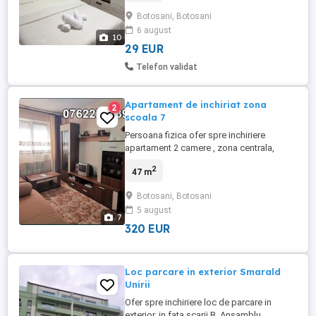
microunde, frigider, veselă și ustensile)
Botosani, Botosani
Centrală termică proprie Aer condiționat
6 august
individual Mașină de spălat rufe Uscător
10
de păr și fier de călcat ...
29 EUR
Telefon validat
Apartament de inchiriat zona
2
scoala 7
Persoana fizica ofer spre inchiriere
apartament 2 camere , zona centrala,
aproape de Colegiul Mihai Eminescu si
2
47 m
Scoala nr. 7. Imobilul se afla intr-o zona
foarte linistita, scara curata, interfon. Este
Botosani, Botosani
ronovat, mobilat si utilat complet Pret: 320
5 august
euro Negociabil NU PERCEPE COMISION
7
Pentru mai multe detalii ...
320 EUR
Loc parcare in exterior Smarald
Unirii
Ofer spre inchiriere loc de parcare in
exterior, in fata scarii B, Ansamblu