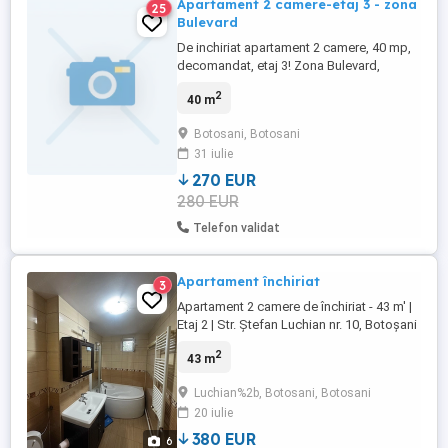
Apartament 2 camere-etaj 3 - zona
25
Bulevard
De inchiriat apartament 2 camere, 40 mp,
decomandat, etaj 3! Zona Bulevard,
apoape de Scoala nr.7 Pret 270 euro
2
40 m
luna+garantie!
Botosani, Botosani
31 iulie
270 EUR
280 EUR
Telefon validat
Apartament închiriat
3
Apartament 2 camere de închiriat - 43 m' |
Etaj 2 | Str. Ștefan Luchian nr. 10, Botoșani
Se oferă spre închiriere un apartament cu
2
43 m
2 camere, cu o suprafață de 43 m?, situat
la etajul 2, pe Strada Ștefan Luchian nr. 10,
Luchian%2b, Botosani, Botosani
într-o zona liniștită și bine conectată din
20 iulie
municipiul Botoșani. Apartamentul se
închiriază ...
380 EUR
6