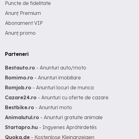
Puncte de fidelitate
Anunț Premium
Abonament VIP
Anunț promo
Parteneri
Bestauto.ro
- Anunturi auto/moto
Romimo.ro
- Anunturi imobiliare
Romjob.ro
- Anunturi locuri de munca
Cazare24.ro
- Anunturi cu oferte de cazare
Bestbike.ro
- Anunturi moto
Animalutul.ro
- Anunturi gratuite animale
Startapro.hu
- Ingyenes Apróhirdetés
Quoka.de
- Kostenlose Kleinanzeigen