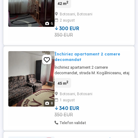
2
42 m
acces rapid la magazinele din zona.
Mobilat si utilat. Poze informative, pentru
Botosani, Botosani
mai multe detalii va rog sunati.
2 august
5
300 EUR
350 EUR
Închiriez apartament 2 camere
decomandat
Închiriez apartament 2 camere
decomandat, strada M. Kogălniceanu, etaj
1, mobilat și utilat complet, centrală
2
45 m
termică, ideal pentru mutare imediată. Preț
340 euro lună + garanție 340 euro. Telefon
Botosani, Botosani
1 august
8
340 EUR
350 EUR
Telefon validat