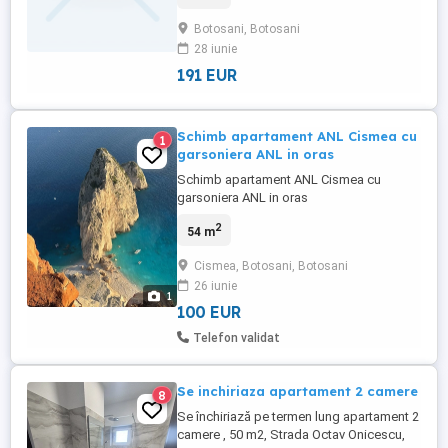
Botosani, Botosani
28 iunie
191 EUR
Schimb apartament ANL Cismea cu
1
garsoniera ANL in oras
Schimb apartament ANL Cismea cu
garsoniera ANL in oras
2
54 m
Cismea, Botosani, Botosani
26 iunie
1
100 EUR
Telefon validat
Se inchiriaza apartament 2 camere
8
Se închiriază pe termen lung apartament 2
camere , 50 m2, Strada Octav Onicescu,