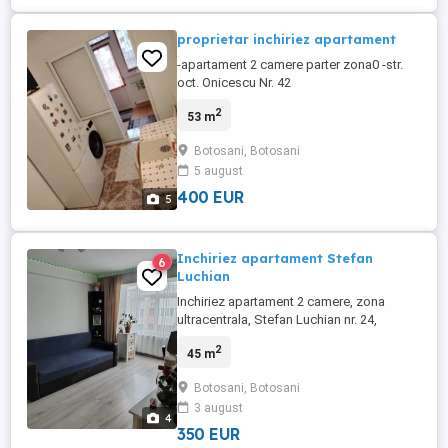
proprietar inchiriez apartament
-apartament 2 camere parter zona0 -str.
oct. Onicescu Nr. 42
2
53 m
Botosani, Botosani
5 august
400 EUR
5
Inchiriez apartament Stefan
6
Luchian
Inchiriez apartament 2 camere, zona
ultracentrala, Stefan Luchian nr. 24,
suprafata totala 45 mp Liber incepand cu
2
45 m
01.09.2026 Apartamentul a fost renovat
complet instalatie electrica instalatia de
Botosani, Botosani
apa turnat sapa, parchet nou, gresie,
3 august
faianta noua, geamuri termopan, usa
4
metalica Mega, bucatarie mare Scara ...
350 EUR