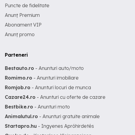
Puncte de fidelitate
Anunț Premium
Abonament VIP
Anunț promo
Parteneri
Bestauto.ro
- Anunturi auto/moto
Romimo.ro
- Anunturi imobiliare
Romjob.ro
- Anunturi locuri de munca
Cazare24.ro
- Anunturi cu oferte de cazare
Bestbike.ro
- Anunturi moto
Animalutul.ro
- Anunturi gratuite animale
Startapro.hu
- Ingyenes Apróhirdetés