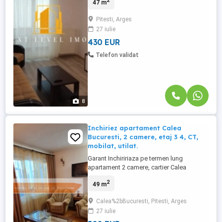
2
47 m
Locuința este curată, complet renovată cu
finisaje premium, ideală pentru persoane
Pitesti, Arges
care își doresc confort și acces rapid la
27 iulie
toate facilitățile orașului. Apartamentul
dispune ...
430 EUR
Telefon validat
8
Inchiriez apartament Calea
Bucuresti, 2 camere, etaj 3 4, CT,
mobilat, utilat.
Garant Inchiririaza pe termen lung
apartament 2 camere, cartier Calea
Bucuresti Expoparc, confort 1,
2
49 m
semidecomandat, etaj 3 4, suprafata 48
mp, renovat , mobilat si ulilat, centrala
Calea%2bBucuresti, Pitesti, Arges
termica, zona verde, linistita, vedere
27 iulie
frumoasa. Finisaje: stare interior buna,
parchet, gresie, faianta, ferestre cu ...