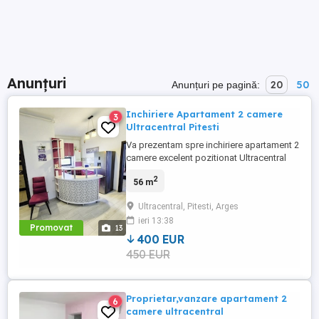
Anunțuri
20
50
Anunțuri pe pagină:
Inchiriere Apartament 2 camere
3
Ultracentral Pitesti
Va prezentam spre inchiriere apartament 2
camere excelent pozitionat Ultracentral
Pitesti [ prima inchiriere ] Acest spațiu
2
56 m
modern, [ fond nou } oferă o combinație
perfectă de confort și eleganță. Cu o
Ultracentral, Pitesti, Arges
suprafață utilă de 56 mp , balcon generos
ieri 13:38
, acest apartament de la etajul 5 7 vă
Promovat
13
așteaptă să vă ...
400 EUR
450 EUR
Proprietar,vanzare apartament 2
6
camere ultracentral