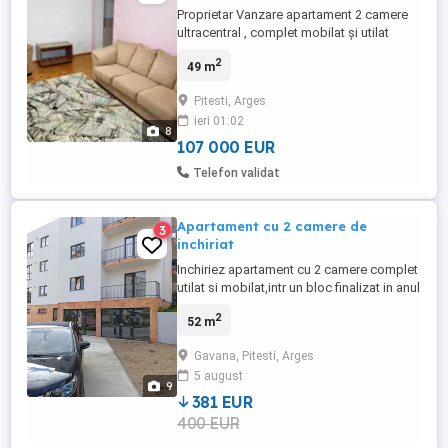
Proprietar Vanzare apartament 2 camere
ultracentral , complet mobilat și utilat
premium, rulou electric exterior.
2
49 m
Ultracentral, lângă Primărie, acces rapid la
autostradă, școli, licee, facultate,
Pitesti, Arges
transport in comun,parcare gratuită in fața
ieri 01:02
blocului, zonă liniștită,parc in fața
8
blocului(casa căsătoriilor). ...
107 000 EUR
Telefon validat
Apartament cu 2 camere de
3
inchiriat
Inchiriez apartament cu 2 camere complet
utilat si mobilat,intr un bloc finalizat in anul
2026,aflat la etajul 2 3 ,52 mp utili plus
2
52 m
balcon,loc de parcare si mult spatiu verde
de jur imprejur. Strada Vasile Vaseloschi
Gavana, Pitesti, Arges
nr 2
5 august
9
381 EUR
400 EUR