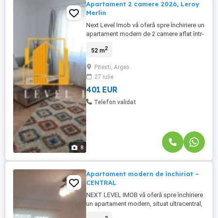
Apartament 2 camere 2026, Leroy
Merlin
Next Level Imob vă oferă spre închiriere un
apartament modern de 2 camere aflat într-
un bloc finalizat in anul 2026. Blocul se
2
52 m
află Vis-a-vis de Leroy Merlin, într-o zonă
plină de verdeață. Apartamentul este
Pitesti, Arges
complet mobilat și utilat, gata de mutare ți
27 iulie
se află la prima închiriere. Pentru detalii și
vizionare, ...
401 EUR
Telefon validat
8
Apartament modern de închiriat –
CENTRAL
NEXT LEVEL IMOB vă oferă spre închiriere
un apartament modern, situat ultracentral,
într-un bloc izolat termic, la etajul 1 din 3.